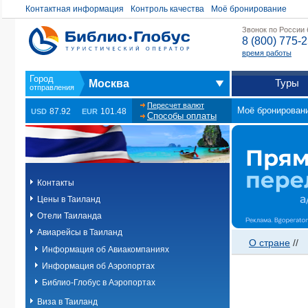
Контактная информация
Контроль качества
Моё бронирование
Звонок по России
8 (800) 775-
время работы
Туры
Москва
Пересчет валют
Моё бронирован
87.92
101.48
USD
EUR
Способы оплаты
Контакты
Цены в Таиланд
Отели Таиланда
Авиарейсы в Таиланд
О стране
//
Информация об Авиакомпаниях
Информация об Аэропортах
Библио-Глобус в Аэропортах
Виза в Таиланд