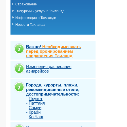
Страхование
Экскурсии и услуги в Таиланде
Информация о Таиланде
Новости Таиланда
Важно!
Необходимо знать
перед бронированием
направления Таиланд
Изменения расписания
авиарейсов
Города, курорты, пляжи,
рекомендованные отели,
достопримечательности:
-
Пхукет
-
Паттайя
-
Самуи
-
Краби
-
Ко Чанг