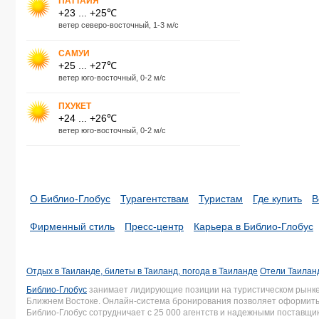
ПАТТАЙЯ
+23 ... +25℃
ветер северо-восточный, 1-3 м/с
САМУИ
+25 ... +27℃
ветер юго-восточный, 0-2 м/с
ПХУКЕТ
+24 ... +26℃
ветер юго-восточный, 0-2 м/с
О Библио-Глобус
Турагентствам
Туристам
Где купить
В
Фирменный стиль
Пресс-центр
Карьера в Библио-Глобус
Отдых в Таиланде, билеты в Таиланд, погода в Таиланде
Отели Таиланд
Библио-Глобус
занимает лидирующие позиции на туристическом рынке 
Ближнем Востоке. Онлайн-система бронирования позволяет оформить 
Библио-Глобус сотрудничает с 25 000 агентств и надежными поставщ