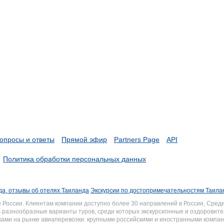
опросы и ответы
Прямой эфир
Partners Page
API
Политика обработки персональных данных
а, отзывы об отелях Таиланда
Экскурсии по достопримечательностям Таила
России. Клиентам компании доступно более 30 направлений в России, Среди
разнообразные варианты туров, среди которых экскурсионные и оздоровите
иками на рынке авиаперевозки: крупными российскими и иностранными комп