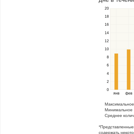
series.
20
Use
the
18
up
16
and
down
14
keys
12
to
navigate
10
between
8
series.
Use
6
the
4
left
2
and
right
0
янв
фев
keys
to
Максимальное 
navigate
Минимальное к
through
Среднее колич
items
in
*Представленные 
a
содержать некото
series.