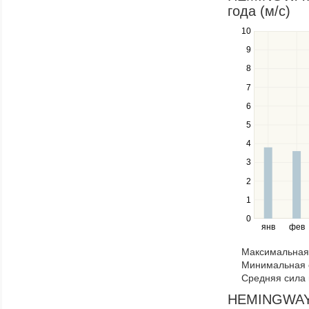
through
года (м/c)
items
in
10
Use
a
the
9
series.
up
8
and
down
7
keys
6
to
navigate
5
between
4
series.
Use
3
the
2
left
1
and
right
0
янв
фев
keys
to
Максимальная 
navigate
Минимальная 
through
Средняя сила 
items
in
HEMINGWAYS 
a