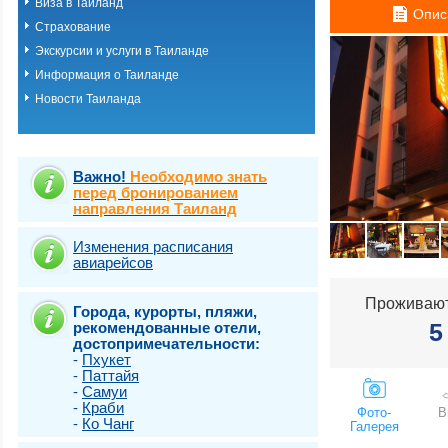
Виза в Таиланд
о.Пхукет. Пляж 
Опис
Страхование
о.Пхукет. Пляж 
о.Пхукет. Пляж 
Экскурсии и услуги в Таиланде
о.Пхукет. Пляж К
Информация о Таиланде
о.Пхукет. Пляж 
Новости Таиланда
о.Пхукет. Пляж 
о.Пхукет. Пляж 
о.Пхукет. Пляж 
о.Пхукет. Пляж 
о.Пхукет. Пляж 
Важно!
Необходимо знать
о.Пхукет. Пляж 
перед бронированием
направления Таиланд
о.Пхукет. Пляж 
о.Пхукет. Пляж Т
о.Самет
Изменения расписания
авиарейсов
о.Самуи
о.Чанг
Проживают
Города, курорты, пляжи,
5
рекомендованные отели,
достопримечательности:
-
Пхукет
-
Паттайя
-
Самуи
-
Краби
Фото-
В
-
Ко Чанг
Галерея