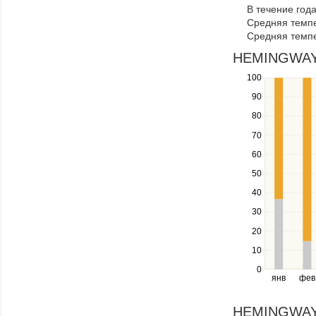
В течение год
navigate
Средняя темпе
through
Средняя темпе
items
in
HEMINGWAYS 
a
100
Use
series.
the
90
up
80
and
down
70
keys
60
to
navigate
50
between
40
series.
Use
30
the
20
left
10
and
right
0
янв
фев
keys
to
navigate
HEMINGWAYS 