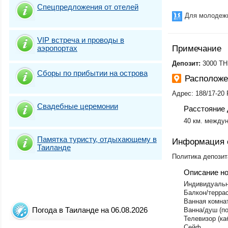
Спецпредложения от отелей
Для молодеж
VIP встреча и проводы в
аэропортах
Примечание
​Депозит:
3000 TH
Сборы по прибытии на острова
Располож
Адрес: 188/17-20 
Свадебные церемонии
Расстояние 
40 км. между
Памятка туристу, отдыхающему в
Информация 
Таиланде
Политика депозит
Описание н
Индивидуальн
Балкон/терра
Ванная комна
Погода в Таиланде на 06.08.2026
Ванна/душ (по
Телевизор (ка
Сейф