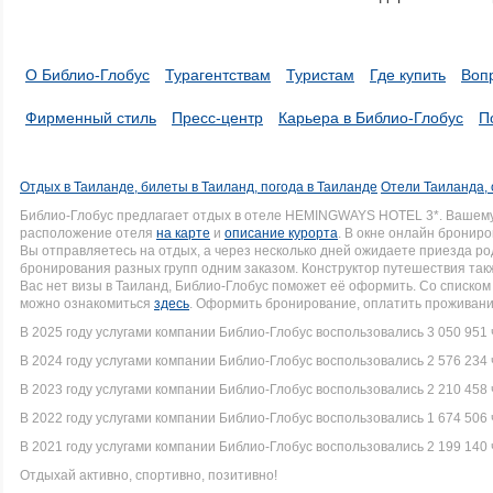
О Библио-Глобус
Турагентствам
Туристам
Где купить
Воп
Фирменный стиль
Пресс-центр
Карьера в Библио-Глобус
П
Отдых в Таиланде, билеты в Таиланд, погода в Таиланде
Отели Таиланда, 
Библио-Глобус предлагает отдых в отеле HEMINGWAYS HOTEL 3*. Вашем
расположение отеля
на карте
и
описание курорта
. В окне онлайн брониро
Вы отправляетесь на отдых, а через несколько дней ожидаете приезда р
бронирования разных групп одним заказом. Конструктор путешествия такж
Вас нет визы в Таиланд, Библио-Глобус поможет её оформить. Со списк
можно ознакомиться
здесь
. Оформить бронирование, оплатить проживание
В 2025 году услугами компании Библио-Глобус воспользовались 3 050 951 
В 2024 году услугами компании Библио-Глобус воспользовались 2 576 234 
В 2023 году услугами компании Библио-Глобус воспользовались 2 210 458 
В 2022 году услугами компании Библио-Глобус воспользовались 1 674 506 
В 2021 году услугами компании Библио-Глобус воспользовались 2 199 140 
Отдыхай активно, спортивно, позитивно!