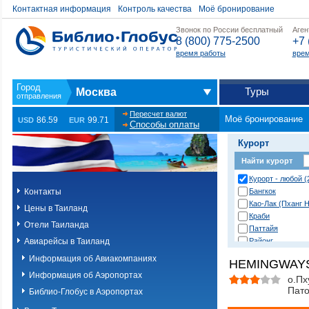
Контактная информация
Контроль качества
Моё бронирование
Звонок по России бесплатный
Аген
8 (800) 775-2500
+7 
время работы
врем
Туры
Москва
Пересчет валют
Моё бронирование
86.59
99.71
USD
EUR
Способы оплаты
Курорт
Найти курорт
Курорт - любой (
Контакты
Бангкок
Као-Лак (Пханг Н
Цены в Таиланд
Краби
Отели Таиланда
Паттайя
Авиарейсы в Таиланд
Районг
Хуа Хин (Ча Ам)
Информация об Авиакомпаниях
HEMINGWAYS
о. Пханган
Информация об Аэропортах
о.Ланта
о.Пх
Пато
о.Пхи-Пхи
Библио-Глобус в Аэропортах
о.Пхукет. Другие