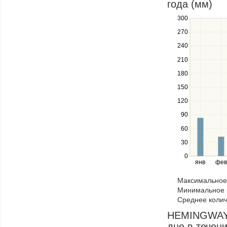
года (мм)
series.
300
Use
the
270
up
240
and
down
210
keys
180
to
navigate
150
between
120
series.
Use
90
the
60
left
30
and
right
0
янв
фев
keys
to
Максимальное 
navigate
Минимальное к
through
Среднее колич
items
in
HEMINGWAYS 
a
дне в течени