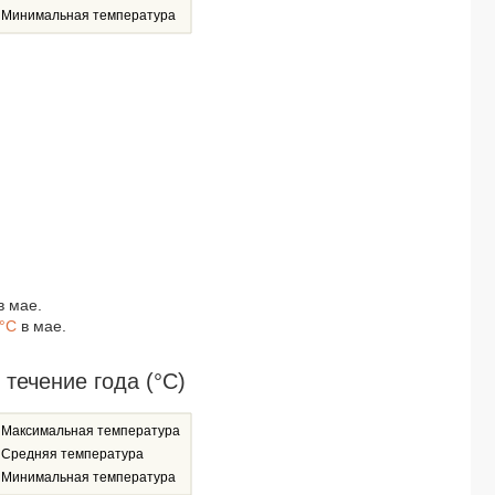
COCONUT BEACH RESORT KOH CHANG 4*
Минимальная температура
KLONG PRAO RESORT & SPA 3*
THE CRIB PATONG 3*
MOVENPICK MYTH HOTEL PATONG PHUKET 5*
ASPIRA CENTRAL PATONG 4*
ROYAL PRINCE RESORT PATTAYA 3*
AQUA MAYA PHUKET (ex. DI PANTAI BOUTIQUE BEACH RESORT) 4*
CHANALAI HILLSIDE RESORT 4*
TRIS MIRACLE APARTMENT KATA 2*
PHI PHI BAYVIEW PREMIER 3*
AO PRAO RESORT 4*
PEACH BLOSSOM RESORT 4*
ZAND MORADA PATTAYA 4*
в мае.
CENTARA GRAND AT CENTRAL PLAZA LADPRAO BANGKOK 4*
5°C
в мае.
BAAN CHAWENG BEACH RESORT & SPA 3*
AVANI+ SAMUI 5*
ASPIRA ESCAPE AO NANG KRABI 4*
ечение года (°C)
BLUE CABIN HOTEL (ex. A-ONE NEW WING HOTEL) 4*
SECRET CLIFF RESORT & RESTAURANT 3*
Максимальная температура
PHUKET MARRIOTT RESORT & SPA, NAI YANG BEACH 5*
Средняя температура
MARINA EXPRESS FISHERMAN AONANG 3*
Минимальная температура
WEEKENDER RESORT & SPA 3*