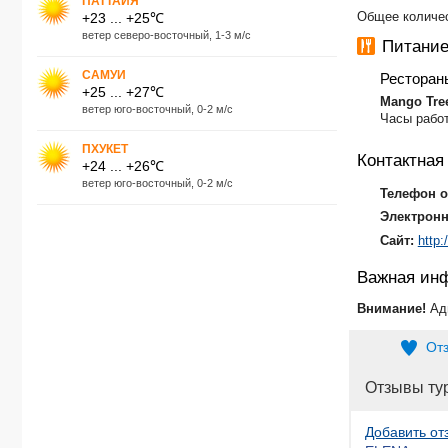
ПАТТАЙЯ
Общее количес
+23 ... +25℃
ветер северо-восточный, 1-3 м/с
Питани
САМУИ
Ресторан
+25 ... +27℃
Mango Tree
ветер юго-восточный, 0-2 м/с
Часы работ
ПХУКЕТ
Контактна
+24 ... +26℃
ветер юго-восточный, 0-2 м/с
Телефон о
Электронн
Сайт:
http
Важная ин
Внимание!
Ад
От
Отзывы ту
Добавить от