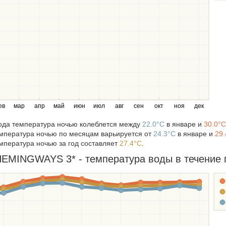
ев
мар
апр
май
июн
июл
авг
сен
окт
ноя
дек
года температура ночью колеблется между
22.0°C
в январе и
30.0°C
мпература ночью по месяцам варьируется от
24.3°C
в январе и
29.
мпература ночью за год составляет
27.4°C
.
MINGWAYS 3* - температура воды в течение г