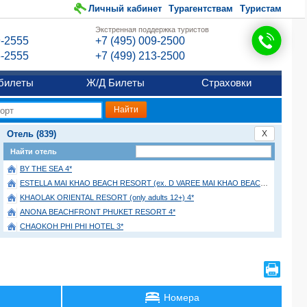
Личный кабинет
Турагентствам
Туристам
Экстренная поддержка туристов
9-2555
+7 (495) 009-2500
6-2555
+7 (499) 213-2500
билеты
Ж/Д Билеты
Страховки
Отель (839)
X
Найти отель
BY THE SEA 4*
ESTELLA MAI KHAO BEACH RESORT (ex. D VAREE MAI KHAO BEACH) 4*
KHAOLAK ORIENTAL RESORT (only adults 12+) 4*
ANONA BEACHFRONT PHUKET RESORT 4*
CHAOKOH PHI PHI HOTEL 3*
CENTARA KARON RESORT 4*
CENTARA RESERVE SAMUI 5*
BEL AIRE RESORT 3*
G HUA HIN RESORT AND MALL 4*
Номера
THE LANTERN RESORT PATONG 4*