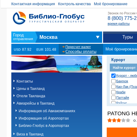
Контактная информация
Контроль качества
Моё бронирование
Звонок по России
8 (800) 775-
время работы
Туры
Москва
Пересчет валют
Моё бронирован
87.92
101.48
USD
EUR
Способы оплаты
Курорт
Найти курорт
Курорт - люб
Контакты
Бангкок
Као-Лак (Пха
Цены в Таиланд
Краби
Отели Таиланда
Паттайя
Авиарейсы в Таиланд
Районг
Хуа Хин (Ча 
Информация об Авиакомпаниях
PATONG H
о. Пханган
Информация об Аэропортах
о.Ланта
о
о.Пхи-Пхи
Библио-Глобус в Аэропортах
о.Пхукет. Др
Виза в Таиланд
о.Пхукет. Пл