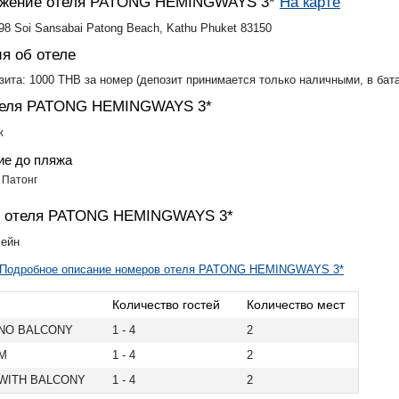
ожение отеля PATONG HEMINGWAYS 3*
На карте
98 Soi Sansabai Patong Beach, Kathu Phuket 83150
я об отеле
зита: 1000 THB за номер (депозит принимается только наличными, в бата
теля PATONG HEMINGWAYS 3*
ж
ие до пляжа
 Патонг
н отеля PATONG HEMINGWAYS 3*
сейн
Подробное описание номеров отеля PATONG HEMINGWAYS 3*
Количество гостей
Количество мест
NO BALCONY
1 - 4
2
M
1 - 4
2
WITH BALCONY
1 - 4
2