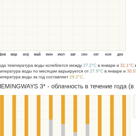
фев
мар
апр
май
июн
июл
авг
сен
окт
ноя
дек
года температура воды колеблется между
27.2°C
в январе и
31.1°C
в
мпература воды по месяцам варьируется от
27.9°C
в январе и
30.5
мпература воды за год составляет
29.2°C
.
MINGWAYS 3* - облачность в течение года (в 