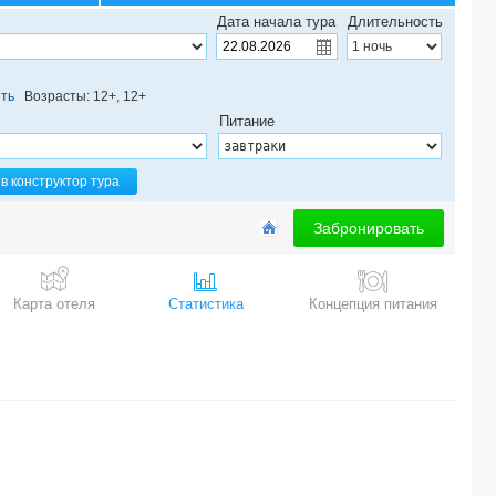
SAMUI RESOTEL BEACH RESORT 4*
Дата начала тура
Длительность
KOKOTEL KHAO LAK SEASCAPE (ex. KHAOLAK GOLDEN PLACE) 3*
SYAMA MANSION PATONG, AN ASPIRA COLLECTION 4*
THE LEAF OCEANSIDE BY KATATHANI 3*
ть
Возрасты: 12+, 12+
MELATI BEACH RESORT & SPA 5*
Питание
FIFTH PATTAYA JOMTIEN 3*
BARCELO COCONUT ISLAND 5*
KIMPTON MAA-LAI BANGKOK 5*
в конструктор тура
BELLA VILLA PRIMA 3*
SPLASH BEACH RESORT 5*
Забронировать
CHANG BURI RESORT & SPA 3*
WATERFRONT SUITES PHUKET BY CENTARA 4*
VAYNA BOUTIQUE KOH CHANG 3*
Карта отеля
Статистика
Концепция питания
AIYAPURA RESORT & SPA 4*
RENAISSANCE PHUKET RESORT & SPA 5*
LANTANA PATTAYA HOTEL & RESORT 4*
AVANI+ HUA HIN RESORT 5*
PATONG LODGE HOTEL 3*
ROYAL HERITAGE PAVILION 3*
THE LIBRARY 5*
SRI PANWA PHUKET 5*