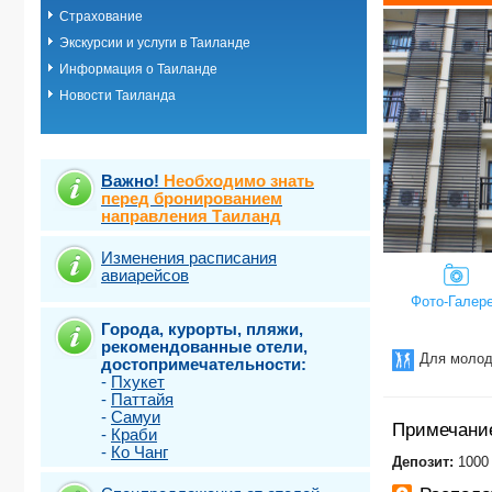
Страхование
о.Пхукет. Пл
о.Пхукет. Пл
Экскурсии и услуги в Таиланде
о.Пхукет. Пл
Информация о Таиланде
о.Пхукет. Пл
Новости Таиланда
о.Пхукет. Пл
о.Пхукет. Пл
о.Пхукет. Пл
о.Пхукет. Пл
о.Пхукет. Пл
Важно!
Необходимо знать
о.Пхукет. Пл
перед бронированием
направления Таиланд
о.Пхукет. Пл
о.Пхукет. Пл
о.Самет
Изменения расписания
авиарейсов
о.Самуи
о.Чанг
Фото-Галер
Города, курорты, пляжи,
рекомендованные отели,
Для молод
достопримечательности:
-
Пхукет
-
Паттайя
-
Самуи
Примечани
-
Краби
-
Ко Чанг
​Депозит:
1000