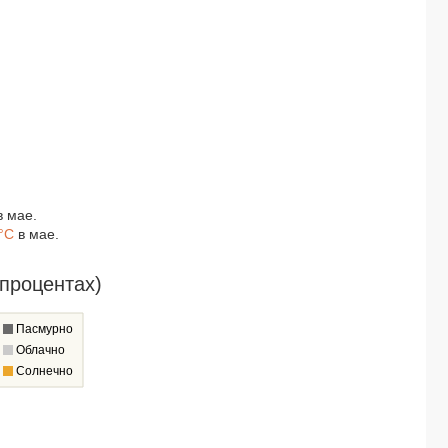
ANDAMAN BEACH SUITES 4*
ANDAMAN CANNACIA RESORT & SPA 4*
CITIN ARMONI PATONG 3*
CHAWENG COVE BEACH RESORT 3*
AMARI PHUKET 5*
BEST BELLA PATTAYA 3*
WELCOME PLAZA HOTEL 3*
KHAOLAK BOUTIQUE HERITAGE 3*
NAIYANG BEACH HOTEL 3*
WELCOME JOMTIEN BEACH HOTEL 3*
 мае.
ANDAMAN SEASIDE RESORT 3*
°C
в мае.
HOLIDAY INN RESORT PHUKET KARON BEACH 4*
KATA SEA BREEZE RESORT 3*
процентах)
HEMINGWAYS SILK HOTEL 3*
ANANEA BEYOND KHAOLAK (ex. BEYOND RESORT KHAOLAK) 4*
WYNDHAM GARDEN PHUKET KAMALA 4*
Пасмурно
THE ANDA MANI KHAOLAK BEACHFRONT VILLAS (only adults 10+) 4*
Облачно
THE WIND HOTEL 3*
Солнечно
BAAN BOA RESORT 3*
PARADOX RESORT PHUKET 5*
PHI PHI RELAX BEACH RESORT 3*