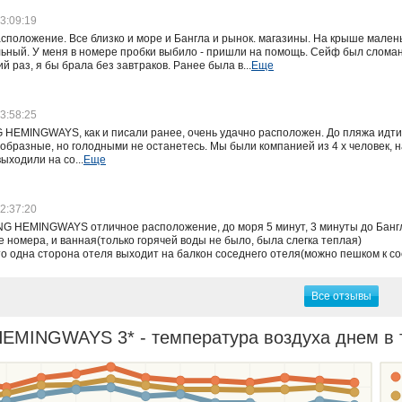
3:09:19
асположение. Все близко и море и Бангла и рынок. магазины. На крыше мален
ный. У меня в номере пробки выбило - пришли на помощь. Сейф был сломан
й раз, я бы брала без завтраков. Ранее была в...
Еще
3:58:25
HEMINGWAYS, как и писали ранее, очень удачно расположен. До пляжа идти м
образные, но голодными не останетесь. Мы были компанией из 4 х человек, 
ыходили на со...
Еще
2:37:20
G HEMINGWAYS отличное расположение, до моря 5 минут, 3 минуты до Бангла
 номера, и ванная(только горячей воды не было, была слегка теплая)
то одна сторона отеля выходит на балкон соседнего отеля(можно пешком к сос
Все отзывы
MINGWAYS 3* - температура воздуха днем в т