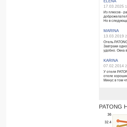
ELENA
17.03.2025
1
Из плюсов - р
доброжелатель
Но в следующи
MARINA
13.03.2019
2
Отель PATONG 
Завтраки одно
удобно. Окна в
KARINA
07.02.2014
2
У отеля PATON
отеле хорошие
Минус в том ч
PATONG HE
Use
36
the
32.4
up