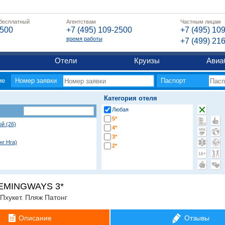
 бесплатный
Агентствам
Частным лицам
2500
+7 (495) 109-2500
+7 (495) 10
время работы
+7 (499) 21
Отели
Круизы
Авиа
ие
Номер заявки
Паспорт
Категория отеля
Любая
5*
ой (26)
4*
3*
нг Нга)
2*
Ам)
EMINGWAYS 3*
.Пхукет. Пляж Патонг
угие регионы
Описание
Отзывы
яж Бангтао