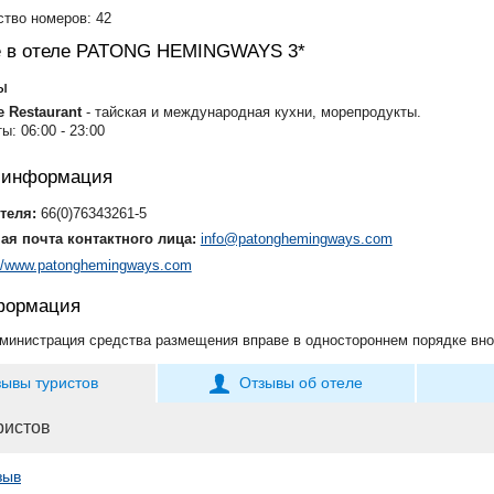
тво номеров: 42
е в отеле PATONG HEMINGWAYS 3*
ы
 Restaurant
- тайская и международная кухни, морепродукты.
ы: 06:00 - 23:00
я информация
теля:
66(0)76343261-5
ая почта контактного лица:
info@patonghemingways.com
://www.patonghemingways.com
формация
министрация средства размещения вправе в одностороннем порядке вно
зывы туристов
Отзывы об отеле
ристов
зыв