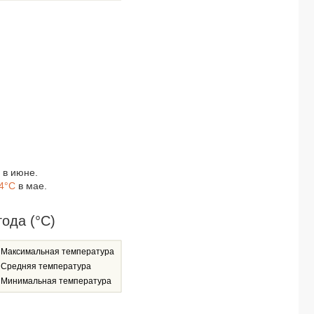
ROYAL WING SUITES & SPA 5*
SIAM BAYSHORE RESORT & SPA 4*
SUNBEAM HOTEL 4*
AMATA PATONG 3*
PATTAYA GARDEN 3*
THE BAYVIEW PATTAYA 4*
ROYAL CLIFF BEACH HOTEL 5*
HOTEL J INSPIRED PATTAYA 4*
ROYAL CLIFF GRAND HOTEL 5*
PRIMA HOTEL PATTAYA 3*
IBIS STYLES PHUKET BANGTAO 4*
в июне.
ROYAL CLIFF BEACH TERRACE 5*
4°C
в мае.
WELCOME WORLD BEACHFRONT RESORT 4*
THE HERITAGE PATTAYA BEACH RESORT 4*
THE SENSES RESORT & POOL VILLAS, PHUKET 4*
ода (°C)
77 PATONG HOTEL & SPA 3*
KOKOTEL PHUKET NAI YANG 3*
Максимальная температура
ROYAL PAVILION HUA HIN 3*
Средняя температура
BESTON PATTAYA 3*
Минимальная температура
RATRI HOTEL PHUKET OLD TOWN 4*
SEASIDE JOMTIEN BEACH RESORT 3*