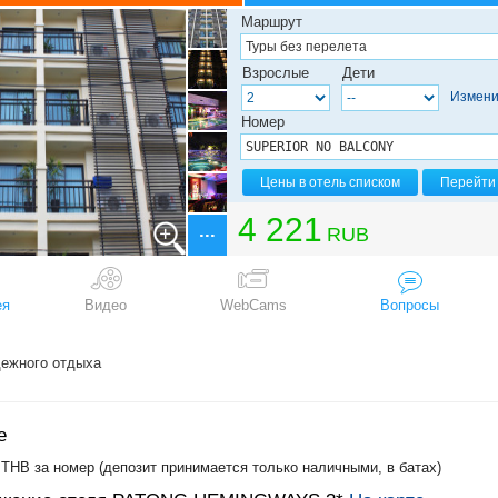
яж Камала
Маршрут
яж Карон
яж Ката
Взрослые
Дети
яж Лаян
Измени
яж Май Хао
яж Най Харн
Номер
яж Най Янг
яж Найтон
яж Панва
Цены в отель списком
Перейти 
яж Патонг
яж Сурин
4 221
RUB
яж Три Транг
ея
Видео
WebCams
Вопросы
ежного отдыха
е
 THB за номер (депозит принимается только наличными, в батах)