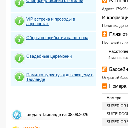
Спецпредложения от отелей
Распол
Адрес: 179/95-
Информаци
VIP встреча и проводы в
аэропортах
Политика депо
Пляж о
Сборы по прибытии на острова
Песчаный пля
Расстоян
Свадебные церемонии
5 мин. пляж
Бассей
Памятка туристу, отдыхающему в
Открытый бас
Таиланде
Номера
Номера
SUPERIOR 
SUITE ROO
Погода в Таиланде на 08.08.2026
SUPERIOR 