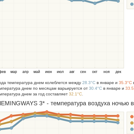
фев
мар
апр
май
июн
июл
авг
сен
окт
ноя
дек
года температура днем колеблется между
28.3°C
в январе и
35.3°C
мпература днем по месяцам варьируется от
30.4°C
в январе и
33.
мпература днем за год составляет
32.1°C
.
MINGWAYS 3* - температура воздуха ночью в т