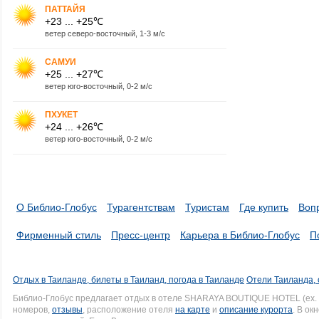
ПАТТАЙЯ
+23 ... +25℃
ветер северо-восточный, 1-3 м/с
САМУИ
+25 ... +27℃
ветер юго-восточный, 0-2 м/с
ПХУКЕТ
+24 ... +26℃
ветер юго-восточный, 0-2 м/с
О Библио-Глобус
Турагентствам
Туристам
Где купить
Воп
Фирменный стиль
Пресс-центр
Карьера в Библио-Глобус
П
Отдых в Таиланде, билеты в Таиланд, погода в Таиланде
Отели Таиланда, 
Библио-Глобус предлагает отдых в отеле SHARAYA BOUTIQUE HOTEL (ex.
номеров,
отзывы
, расположение отеля
на карте
и
описание курорта
. В ок