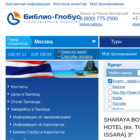
Контактная информация
Контроль качества
Моё бронирование
Звонок по России бесплатный
Аген
8 (800) 775-2500
+7 
время работы
врем
Туры
Москва
Пересчет валют
Моё бронирование
87.11
100.64
USD
EUR
Способы оплаты
Курорт
Найти курорт
Курорт - любой (
Контакты
Бангкок
Као-Лак (Пханг Н
Цены в Таиланд
Краби
Отели Таиланда
Паттайя
Авиарейсы в Таиланд
Районг
Хуа Хин (Ча Ам)
Информация об Авиакомпаниях
SHARAYA BO
о. Пханган
Информация об Аэропортах
HOTEL (ex. 
о.Ланта
о.Пхи-Пхи
Библио-Глобус в Аэропортах
ISSARA) 3*
о.Пхукет. Другие