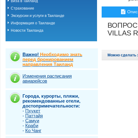
Виза в Таиланд
о.Пхукет. Пляж 
Страхование
о.Пхукет. Пляж 
Опис
о.Пхукет. Пляж 
Экскурсии и услуги в Таиланде
о.Пхукет. Пляж К
Информация о Таиланде
ВОПРОС
о.Пхукет. Пляж 
Новости Таиланда
о.Пхукет. Пляж 
VILLAS 
о.Пхукет. Пляж 
о.Пхукет. Пляж 
о.Пхукет. Пляж 
о.Пхукет. Пляж 
Важно!
Необходимо знать
Можно сделать 
о.Пхукет. Пляж 
перед бронированием
направления Таиланд
о.Пхукет. Пляж 
о.Пхукет. Пляж Т
о.Самет
Изменения расписания
авиарейсов
о.Самуи
о.Чанг
Города, курорты, пляжи,
рекомендованные отели,
достопримечательности:
-
Пхукет
-
Паттайя
-
Самуи
-
Краби
-
Ко Чанг