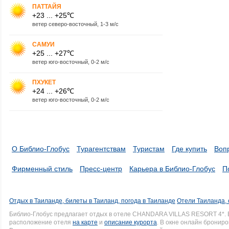
ПАТТАЙЯ
+23 ... +25℃
ветер северо-восточный, 1-3 м/с
САМУИ
+25 ... +27℃
ветер юго-восточный, 0-2 м/с
ПХУКЕТ
+24 ... +26℃
ветер юго-восточный, 0-2 м/с
О Библио-Глобус
Турагентствам
Туристам
Где купить
Воп
Фирменный стиль
Пресс-центр
Карьера в Библио-Глобус
П
Отдых в Таиланде, билеты в Таиланд, погода в Таиланде
Отели Таиланда, 
Библио-Глобус предлагает отдых в отеле CHANDARA VILLAS RESORT 4*.
расположение отеля
на карте
и
описание курорта
. В окне онлайн брониро