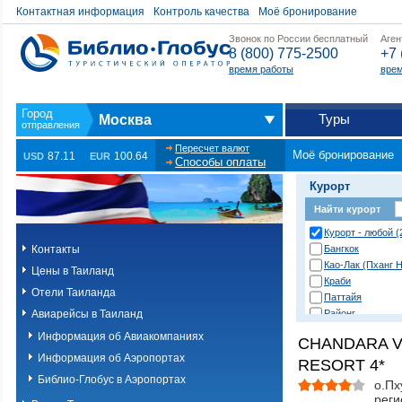
Контактная информация
Контроль качества
Моё бронирование
Звонок по России бесплатный
Аген
8 (800) 775-2500
+7 
время работы
врем
Туры
Москва
Пересчет валют
Моё бронирование
87.11
100.64
USD
EUR
Способы оплаты
Курорт
Найти курорт
Курорт - любой (
Контакты
Бангкок
Као-Лак (Пханг Н
Цены в Таиланд
Краби
Отели Таиланда
Паттайя
Авиарейсы в Таиланд
Районг
Хуа Хин (Ча Ам)
Информация об Авиакомпаниях
CHANDARA V
о. Пханган
Информация об Аэропортах
RESORT 4*
о.Ланта
о.Пхи-Пхи
Библио-Глобус в Аэропортах
о.Пх
о.Пхукет. Другие
рег