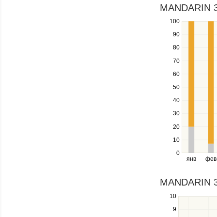
in
MANDARIN 3*
a
100
Use
series.
the
90
up
80
and
down
70
keys
60
to
navigate
50
between
40
series.
Use
30
the
20
left
10
and
right
0
янв
фев
keys
to
navigate
MANDARIN 3*
through
10
Use
items
the
in
9
up
a