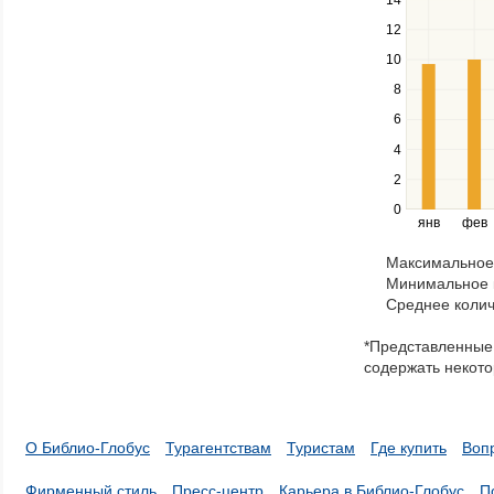
keys
12
to
navigate
10
between
8
series.
Use
6
the
4
left
2
and
right
0
янв
фев
keys
to
Максимальное 
navigate
Минимальное к
through
Среднее колич
items
in
*Представленные 
a
содержать некото
series.
О Библио-Глобус
Турагентствам
Туристам
Где купить
Воп
Фирменный стиль
Пресс-центр
Карьера в Библио-Глобус
П