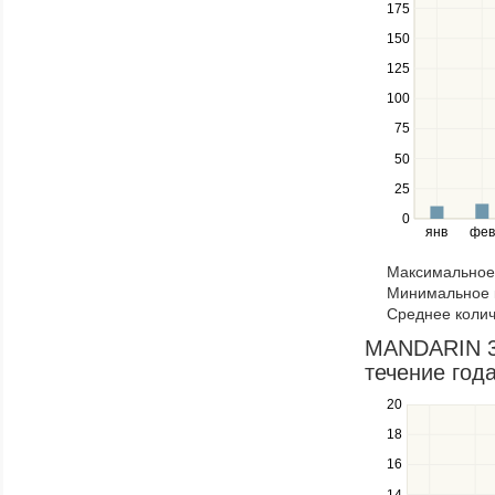
down
175
keys
150
to
navigate
125
between
100
series.
Use
75
the
50
left
25
and
right
0
янв
фев
keys
to
Максимальное 
navigate
Минимальное к
through
Среднее колич
items
in
MANDARIN 3*
a
течение год
series.
20
Use
the
18
up
16
and
down
14