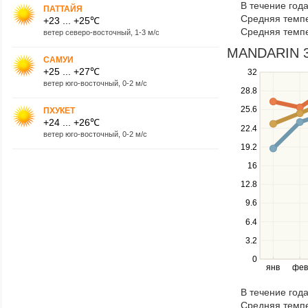
В течение год
navigate
ПАТТАЙЯ
Средняя темпе
+23 ... +25℃
through
Средняя темпе
ветер северо-восточный, 1-3 м/с
items
in
MANDARIN 3*
САМУИ
a
+25 ... +27℃
Use
32
series.
ветер юго-восточный, 0-2 м/с
the
28.8
up
25.6
ПХУКЕТ
and
+24 ... +26℃
down
22.4
ветер юго-восточный, 0-2 м/с
keys
19.2
to
navigate
16
between
12.8
series.
Use
9.6
the
6.4
left
3.2
and
right
0
янв
фев
keys
to
В течение год
navigate
Средняя темпе