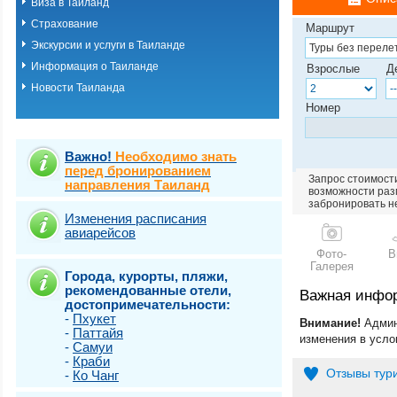
Виза в Таиланд
о.Пхукет. Пляж 
Страхование
о.Пхукет. Пляж 
Маршрут
о.Пхукет. Пляж 
Экскурсии и услуги в Таиланде
о.Пхукет. Пляж К
Информация о Таиланде
Взрослые
Д
о.Пхукет. Пляж 
Новости Таиланда
о.Пхукет. Пляж 
о.Пхукет. Пляж 
Номер
о.Пхукет. Пляж 
о.Пхукет. Пляж 
о.Пхукет. Пляж 
Важно!
Необходимо знать
о.Пхукет. Пляж 
перед бронированием
Запрос стоимости
направления Таиланд
о.Пхукет. Пляж 
возможности разм
о.Пхукет. Пляж Т
забронировать н
о.Самет
Изменения расписания
авиарейсов
о.Самуи
о.Чанг
Фото-
В
Галерея
Города, курорты, пляжи,
рекомендованные отели,
Важная инфо
достопримечательности:
-
Пхукет
Внимание!
Админ
-
Паттайя
изменения в усло
-
Самуи
-
Краби
Отзывы тур
-
Ко Чанг