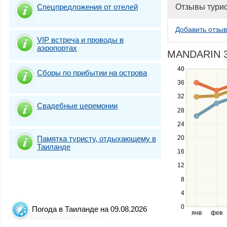
Спецпредложения от отелей
Отзывы тури
Добавить отзыв
VIP встреча и проводы в
аэропортах
MANDARIN 3*
40
Use
Сборы по прибытии на острова
the
36
up
32
and
Свадебные церемонии
down
28
keys
24
to
navigate
Памятка туристу, отдыхающему в
20
Таиланде
between
16
series.
12
Use
the
8
left
4
and
right
0
Погода в Таиланде на 09.08.2026
янв
фев
keys
to