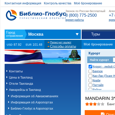
Контактная информация
Контроль качества
Моё бронирование
Звонок по России бесплатный
Аген
8 (800) 775-2500
+7 
время работы
врем
Туры
Москва
Пересчет валют
Моё бронирование
87.92
101.48
USD
EUR
Способы оплаты
Курорт
Найти курорт
Курорт - любой (
Контакты
Бангкок
Као-Лак (Пханг Н
Цены в Таиланд
Краби
Отели Таиланда
Паттайя
Авиарейсы в Таиланд
Районг
Хуа Хин (Ча Ам)
Информация об Авиакомпаниях
MANDARIN 3
о. Пханган
Информация об Аэропортах
о.Ланта
Банг
о.Пхи-Пхи
Библио-Глобус в Аэропортах
о.Пхукет. Другие
Опис