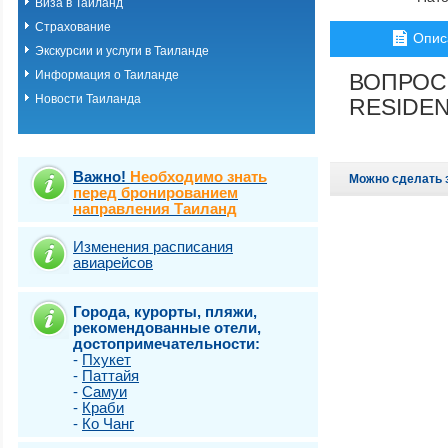
Виза в Таиланд
о.Пхукет. Пляж 
Страхование
о.Пхукет. Пляж 
Опис
о.Пхукет. Пляж 
Экскурсии и услуги в Таиланде
о.Пхукет. Пляж К
Информация о Таиланде
ВОПРОС
о.Пхукет. Пляж 
Новости Таиланда
о.Пхукет. Пляж 
RESIDEN
о.Пхукет. Пляж 
о.Пхукет. Пляж 
о.Пхукет. Пляж 
о.Пхукет. Пляж 
Важно!
Необходимо знать
Можно сделать 
о.Пхукет. Пляж 
перед бронированием
направления Таиланд
о.Пхукет. Пляж 
о.Пхукет. Пляж Т
о.Самет
Изменения расписания
авиарейсов
о.Самуи
о.Чанг
Города, курорты, пляжи,
рекомендованные отели,
достопримечательности:
-
Пхукет
-
Паттайя
-
Самуи
-
Краби
-
Ко Чанг