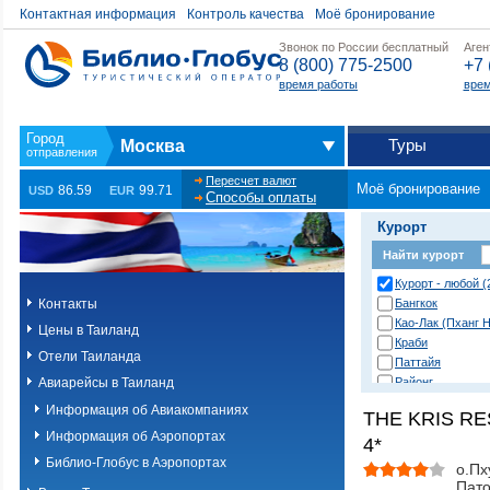
Контактная информация
Контроль качества
Моё бронирование
Звонок по России бесплатный
Аген
8 (800) 775-2500
+7 
время работы
врем
Туры
Москва
Пересчет валют
Моё бронирование
86.59
99.71
USD
EUR
Способы оплаты
Курорт
Найти курорт
Курорт - любой (
Контакты
Бангкок
Као-Лак (Пханг Н
Цены в Таиланд
Краби
Отели Таиланда
Паттайя
Авиарейсы в Таиланд
Районг
Хуа Хин (Ча Ам)
Информация об Авиакомпаниях
THE KRIS R
о. Пханган
Информация об Аэропортах
4*
о.Ланта
о.Пхи-Пхи
Библио-Глобус в Аэропортах
о.Пх
о.Пхукет. Другие
Пато