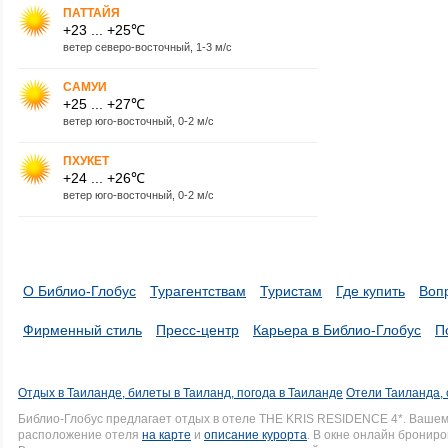
ПАТТАЙЯ
+23 ... +25℃
ветер северо-восточный, 1-3 м/с
САМУИ
+25 ... +27℃
ветер юго-восточный, 0-2 м/с
ПХУКЕТ
+24 ... +26℃
ветер юго-восточный, 0-2 м/с
О Библио-Глобус
Турагентствам
Туристам
Где купить
Воп
Фирменный стиль
Пресс-центр
Карьера в Библио-Глобус
П
Отдых в Таиланде, билеты в Таиланд, погода в Таиланде
Отели Таиланда, 
Библио-Глобус предлагает отдых в отеле THE KRIS RESIDENCE 4*. Ваше
расположение отеля
на карте
и
описание курорта
. В окне онлайн брониро