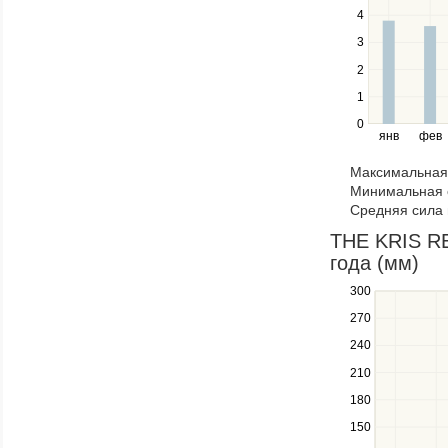
between
4
series.
Use
3
the
2
left
1
and
right
0
янв
фев
keys
to
Максимальная 
navigate
Минимальная 
through
Средняя сила 
items
in
THE KRIS RE
a
года (мм)
series.
300
Use
the
270
up
240
and
down
210
keys
180
to
navigate
150
between