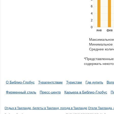
series.
Use
6
the
4
left
2
and
right
0
янв
фев
keys
to
Максимальное 
navigate
Минимальное к
through
Среднее колич
items
in
*Представленные 
a
содержать некото
series.
О Библио-Глобус
Турагентствам
Туристам
Где купить
Воп
Фирменный стиль
Пресс-центр
Карьера в Библио-Глобус
П
Отдых в Таиланде, билеты в Таиланд, погода в Таиланде
Отели Таиланда, 