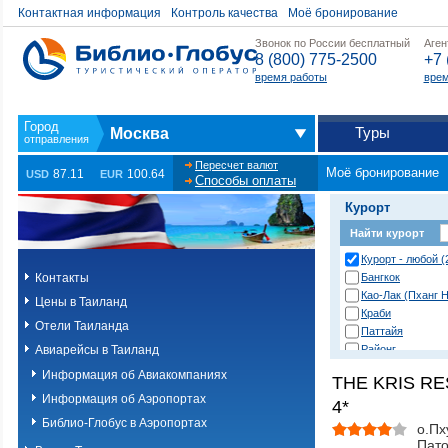
Контактная информация
Контроль качества
Моё бронирование
Звонок по России бесплатный
Аген
8 (800) 775-2500
+7 
время работы
врем
Туры
Москва
Пересчет валют
Моё бронирование
87.11
100.64
USD
EUR
Способы оплаты
Курорт
Найти курорт
Курорт - любой (
Контакты
Бангкок
Као-Лак (Пханг Н
Цены в Таиланд
Краби
Отели Таиланда
Паттайя
Авиарейсы в Таиланд
Районг
Хуа Хин (Ча Ам)
Информация об Авиакомпаниях
THE KRIS R
о. Пханган
Информация об Аэропортах
4*
о.Ланта
о.Пхи-Пхи
Библио-Глобус в Аэропортах
о.Пх
о.Пхукет. Другие
Пато