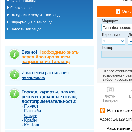
Виза в Таиланд
о.Пхукет. Пляж 
Страхование
о.Пхукет. Пляж 
Опис
о.Пхукет. Пляж 
Экскурсии и услуги в Таиланде
о.Пхукет. Пляж К
Маршрут
Информация о Таиланде
о.Пхукет. Пляж 
Новости Таиланда
о.Пхукет. Пляж 
Взрослые
Д
о.Пхукет. Пляж 
о.Пхукет. Пляж 
о.Пхукет. Пляж 
Номер
о.Пхукет. Пляж 
Важно!
Необходимо знать
о.Пхукет. Пляж 
перед бронированием
направления Таиланд
о.Пхукет. Пляж 
о.Пхукет. Пляж Т
Запрос стоимости
о.Самет
Изменения расписания
возможности разм
авиарейсов
о.Самуи
забронировать н
о.Чанг
Города, курорты, пляжи,
рекомендованные отели,
Фото-
В
Галерея
достопримечательности:
-
Пхукет
Расположе
-
Паттайя
-
Самуи
Адрес: 24/129 Siri
-
Краби
-
Ко Чанг
Расстояние 