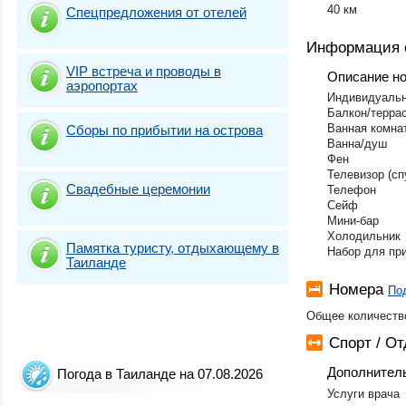
40 км
Спецпредложения от отелей
Информация 
VIP встреча и проводы в
Описание н
аэропортах
Индивидуальн
Балкон/террас
Ванная комна
Сборы по прибытии на острова
Ванна/душ
Фен
Телевизор (сп
Свадебные церемонии
Телефон
Сейф
Мини-бар
Холодильник
Памятка туристу, отдыхающему в
Набор для при
Таиланде
Номера
По
Общее количество
Спорт / О
Дополнител
Погода в Таиланде на 07.08.2026
Услуги врача