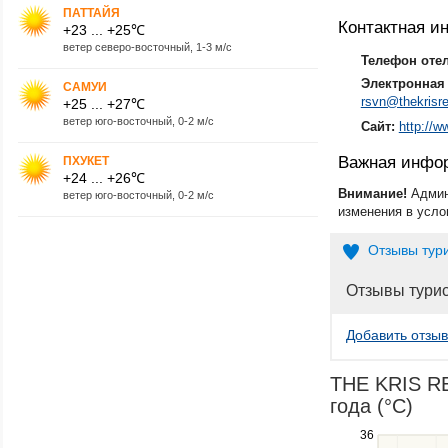
ПАТТАЙЯ
Контактная 
+23 ... +25℃
ветер северо-восточный, 1-3 м/с
Телефон оте
Электронная 
САМУИ
rsvn@thekrisr
+25 ... +27℃
ветер юго-восточный, 0-2 м/с
Сайт:
http://w
Важная инфо
ПХУКЕТ
+24 ... +26℃
Внимание!
Админ
ветер юго-восточный, 0-2 м/с
изменения в усло
Отзывы тур
Отзывы тури
Добавить отзыв
THE KRIS RE
года (°C)
Use
36