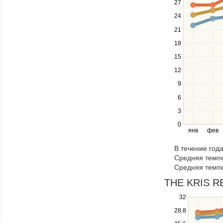
27
up
24
and
down
21
keys
18
to
navigate
15
between
12
series.
Use
9
the
6
left
3
and
right
0
янв
фев
keys
to
В течение год
navigate
Средняя темпе
through
Средняя темпе
items
in
THE KRIS RE
a
Use
32
series.
the
28.8
up