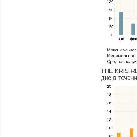
120
series.
Use
90
the
60
left
30
and
right
0
янв
фев
keys
to
Максимальное 
navigate
Минимальное к
through
Среднее колич
items
in
THE KRIS RE
a
дне в течени
series.
20
Use
the
18
up
16
and
down
14
keys
12
to
navigate
10
between
8