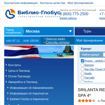
Контактная информация
Контроль качества
Моё бронирование
Звонок по России бесплатный
Аген
8 (800) 775-2500
+7 
время работы
врем
Туры
Москва
Пересчет валют
Моё бронирование
87.11
100.64
USD
EUR
Способы оплаты
Курорт
Найти курорт
Курорт - любой (
Контакты
Бангкок
Као-Лак (Пханг Н
Цены в Таиланд
Краби
Отели Таиланда
Паттайя
Авиарейсы в Таиланд
Районг
Хуа Хин (Ча Ам)
Информация об Авиакомпаниях
SRILANTA R
о. Пханган
Информация об Аэропортах
SPA 4*
о.Ланта
о.Пхи-Пхи
Библио-Глобус в Аэропортах
о.Ла
о.Пхукет. Другие