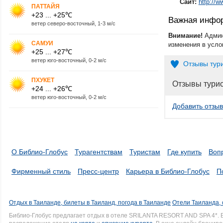
Сайт:
http://w
ПАТТАЙЯ
+23 ... +25℃
Важная инфо
ветер северо-восточный, 1-3 м/с
Внимание!
Админ
САМУИ
изменения в усло
+25 ... +27℃
ветер юго-восточный, 0-2 м/с
Отзывы тур
ПХУКЕТ
Отзывы тури
+24 ... +26℃
ветер юго-восточный, 0-2 м/с
Добавить отзыв
О Библио-Глобус
Турагентствам
Туристам
Где купить
Воп
Фирменный стиль
Пресс-центр
Карьера в Библио-Глобус
П
Отдых в Таиланде, билеты в Таиланд, погода в Таиланде
Отели Таиланда, 
Библио-Глобус предлагает отдых в отеле SRILANTA RESORT AND SPA 4*.