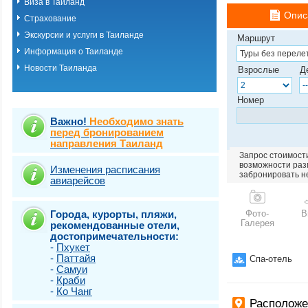
Виза в Таиланд
о.Пхукет. Пляж 
Опис
Страхование
о.Пхукет. Пляж 
о.Пхукет. Пляж 
Экскурсии и услуги в Таиланде
Маршрут
о.Пхукет. Пляж К
Информация о Таиланде
о.Пхукет. Пляж 
Новости Таиланда
о.Пхукет. Пляж 
Взрослые
Д
о.Пхукет. Пляж 
о.Пхукет. Пляж 
Номер
о.Пхукет. Пляж 
о.Пхукет. Пляж 
Важно!
Необходимо знать
о.Пхукет. Пляж 
перед бронированием
направления Таиланд
о.Пхукет. Пляж 
Запрос стоимости
о.Пхукет. Пляж Т
возможности разм
о.Самет
Изменения расписания
забронировать н
авиарейсов
о.Самуи
о.Чанг
Города, курорты, пляжи,
Фото-
В
Галерея
рекомендованные отели,
достопримечательности:
-
Пхукет
-
Паттайя
Спа-отель
-
Самуи
-
Краби
-
Ко Чанг
Расположе