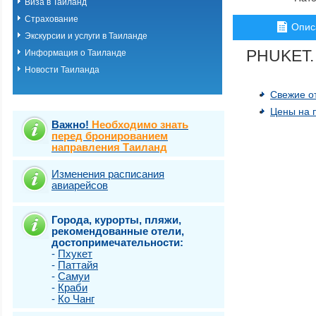
Виза в Таиланд
о.Пхукет. Пляж 
Страхование
о.Пхукет. Пляж 
Опис
о.Пхукет. Пляж 
Экскурсии и услуги в Таиланде
о.Пхукет. Пляж К
PHUKET.
Информация о Таиланде
о.Пхукет. Пляж 
Новости Таиланда
о.Пхукет. Пляж 
о.Пхукет. Пляж 
Свежие о
о.Пхукет. Пляж 
о.Пхукет. Пляж 
Цены на 
о.Пхукет. Пляж 
Важно!
Необходимо знать
о.Пхукет. Пляж 
перед бронированием
направления Таиланд
о.Пхукет. Пляж 
о.Пхукет. Пляж Т
о.Самет
Изменения расписания
авиарейсов
о.Самуи
о.Чанг
Города, курорты, пляжи,
рекомендованные отели,
достопримечательности:
-
Пхукет
-
Паттайя
-
Самуи
-
Краби
-
Ко Чанг