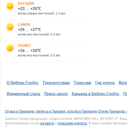
ПАТТАЙЯ
+23 ... +25℃
ветер северо-восточный, 1-3 м/с
САМУИ
+25 ... +27℃
ветер юго-восточный, 0-2 м/с
ПХУКЕТ
+24 ... +26℃
ветер юго-восточный, 0-2 м/с
О Библио-Глобус
Турагентствам
Туристам
Где купить
Воп
Фирменный стиль
Пресс-центр
Карьера в Библио-Глобус
П
Отдых в Таиланде, билеты в Таиланд, погода в Таиланде
Отели Таиланда, 
Библио-Глобус предлагает отдых в отеле JIRAPORN HILL RESORT 3*. Ва
расположение отеля
на карте
и
описание курорта
. В окне онлайн брониро