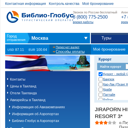
Контактная информация
Контроль качества
Моё бронирование
Звонок по России бесплатный
Аген
8 (800) 775-2500
+7 
время работы
врем
Туры
Москва
Пересчет валют
Моё бронирование
87.11
100.64
USD
EUR
Способы оплаты
Курорт
Найти курорт
Курорт - любой (
Контакты
Бангкок
Као-Лак (Пханг Н
Цены в Таиланд
Краби
Отели Таиланда
Паттайя
Авиарейсы в Таиланд
Районг
Хуа Хин (Ча Ам)
Информация об Авиакомпаниях
JIRAPORN HI
о. Пханган
Информация об Аэропортах
RESORT 3*
о.Ланта
о.Пхи-Пхи
Библио-Глобус в Аэропортах
о.Пх
о.Пхукет. Другие
Пато