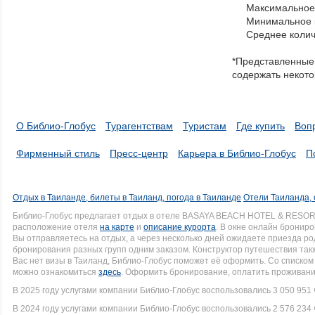
Максимальное 
navigate
Минимальное к
through
Среднее колич
items
in
*Представленные 
a
содержать некото
series.
О Библио-Глобус
Турагентствам
Туристам
Где купить
Воп
Фирменный стиль
Пресс-центр
Карьера в Библио-Глобус
П
Отдых в Таиланде, билеты в Таиланд, погода в Таиланде
Отели Таиланда, 
Библио-Глобус предлагает отдых в отеле BASAYA BEACH HOTEL & RESOR
расположение отеля
на карте
и
описание курорта
. В окне онлайн брониро
Вы отправляетесь на отдых, а через несколько дней ожидаете приезда р
бронирования разных групп одним заказом. Конструктор путешествия такж
Вас нет визы в Таиланд, Библио-Глобус поможет её оформить. Со списк
можно ознакомиться
здесь
. Оформить бронирование, оплатить проживание
В 2025 году услугами компании Библио-Глобус воспользовались 3 050 951 
В 2024 году услугами компании Библио-Глобус воспользовались 2 576 234 