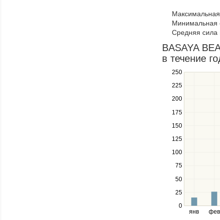
to
Максимальная 
navigate
Минимальная 
through
Средняя сила 
items
in
BASAYA BEA
a
в течение го
series.
250
Use
the
225
up
200
and
down
175
keys
150
to
navigate
125
between
100
series.
Use
75
the
50
left
25
and
right
0
янв
фев
keys