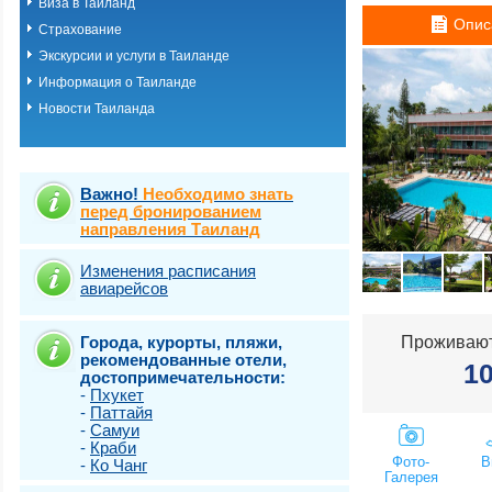
Виза в Таиланд
о.Пхукет. Пляж 
Опис
Страхование
о.Пхукет. Пляж 
о.Пхукет. Пляж 
Экскурсии и услуги в Таиланде
о.Пхукет. Пляж К
Информация о Таиланде
о.Пхукет. Пляж 
Новости Таиланда
о.Пхукет. Пляж 
о.Пхукет. Пляж 
о.Пхукет. Пляж 
о.Пхукет. Пляж 
о.Пхукет. Пляж 
Важно!
Необходимо знать
о.Пхукет. Пляж 
перед бронированием
направления Таиланд
о.Пхукет. Пляж 
о.Пхукет. Пляж Т
о.Самет
Изменения расписания
авиарейсов
о.Самуи
о.Чанг
Города, курорты, пляжи,
Проживают
рекомендованные отели,
1
достопримечательности:
-
Пхукет
-
Паттайя
-
Самуи
-
Краби
Фото-
В
-
Ко Чанг
Галерея