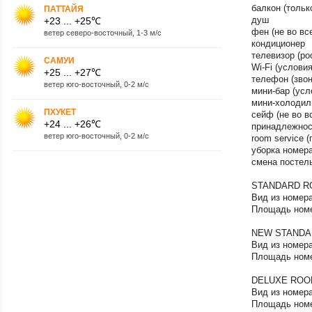
​балкон (тол
ПАТТАЙЯ
душ
+23 ... +25℃
фен (не во вс
ветер северо-восточный, 1-3 м/с
кондиционер
телевизор (ро
САМУИ
Wi-Fi (услови
+25 ... +27℃
телефон (звон
ветер юго-восточный, 0-2 м/с
мини-бар (усл
мини-холодил
ПХУКЕТ
сейф (не во в
+24 ... +26℃
принадлежност
ветер юго-восточный, 0-2 м/с
room service (
уборка номера
смена постель
STANDARD 
Вид из номера
Площадь номе
NEW STAND
Вид из номера
Площадь номе
DELUXE R
Вид из номера
Площадь номе