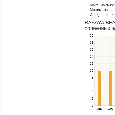
to
Максимальное 
navigate
Минимальное к
through
Среднее колич
items
in
BASAYA BEA
a
солнечных ч
series.
20
Use
the
18
up
16
and
down
14
keys
12
to
navigate
10
between
8
series.
Use
6
the
4
left
2
and
right
0
янв
фев
keys
to