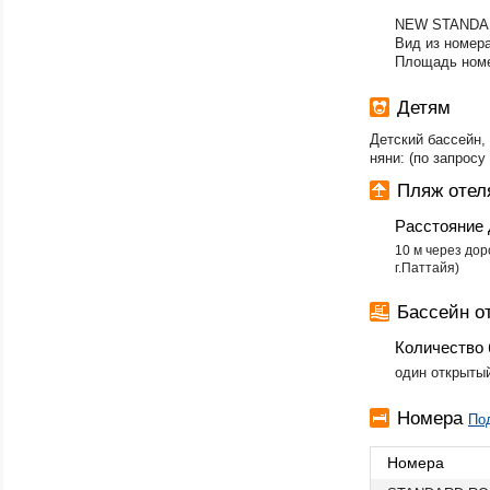
NEW STANDA
Вид из номера
Площадь номе
Детям
Детский бассейн,
няни: (по запросу 
Пляж оте
Расстояние 
10 м через до
г.Паттайя)
Бассейн о
Количество 
один открыты
Номера
По
Номера