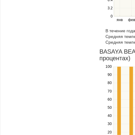
left
3.2
and
right
0
янв
фев
keys
to
В течение год
navigate
Средняя темпе
through
Средняя темпе
items
in
BASAYA BEAC
a
процентах)
series.
100
Use
the
90
up
80
and
down
70
keys
60
to
navigate
50
between
40
series.
Use
30
the
20