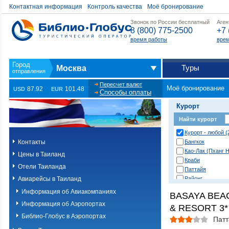
Контактная информация
Контроль качества
Моё бронирование
Звонок по России бесплатный
Аген
8 (800) 775-2500
+7 
время работы
врем
Туры
Москва
Пересчет валют
Моё бронирование
87.92
101.48
USD
EUR
Способы оплаты
Курорт
Найти курорт
Курорт - любой (
Контакты
Бангкок
Као-Лак (Пханг Н
Цены в Таиланд
Краби
Отели Таиланда
Паттайя
Авиарейсы в Таиланд
Районг
Хуа Хин (Ча Ам)
Информация об Авиакомпаниях
BASAYA BEA
о. Пханган
Информация об Аэропортах
& RESORT 3*
о.Ланта
о.Пхи-Пхи
Библио-Глобус в Аэропортах
Патт
о.Пхукет. Другие