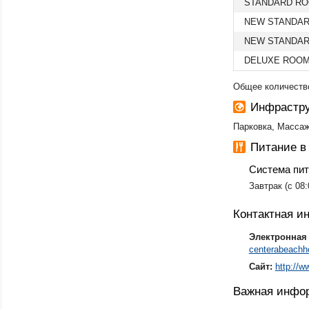
STANDARD R
NEW STANDA
NEW STANDAR
DELUXE ROO
Общее количество
Инфрастру
Парковка, Массаж
Питание в
Система пи
​Завтрак (с 08
Контактная 
Электронная 
centerabeachh
Сайт:
http://w
Важная инфо