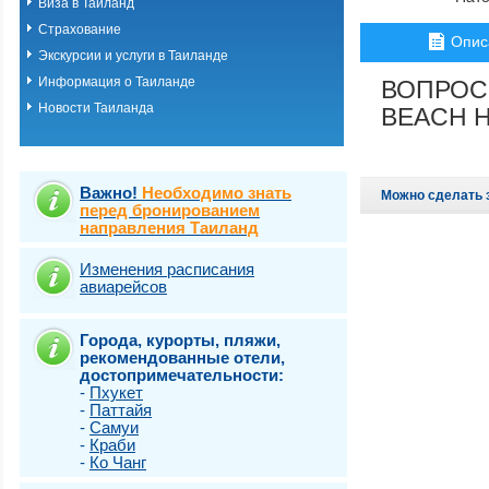
Виза в Таиланд
о.Пхукет. Пляж 
Страхование
о.Пхукет. Пляж 
Опис
о.Пхукет. Пляж 
Экскурсии и услуги в Таиланде
о.Пхукет. Пляж К
Информация о Таиланде
ВОПРОС
о.Пхукет. Пляж 
Новости Таиланда
о.Пхукет. Пляж 
BEACH H
о.Пхукет. Пляж 
о.Пхукет. Пляж 
о.Пхукет. Пляж 
о.Пхукет. Пляж 
Важно!
Необходимо знать
Можно сделать 
о.Пхукет. Пляж 
перед бронированием
направления Таиланд
о.Пхукет. Пляж 
о.Пхукет. Пляж Т
о.Самет
Изменения расписания
авиарейсов
о.Самуи
о.Чанг
Города, курорты, пляжи,
рекомендованные отели,
достопримечательности:
-
Пхукет
-
Паттайя
-
Самуи
-
Краби
-
Ко Чанг