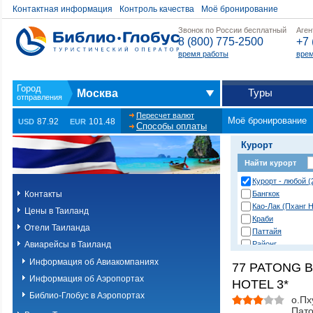
Контактная информация
Контроль качества
Моё бронирование
Звонок по России бесплатный
Аген
8 (800) 775-2500
+7 
время работы
врем
Туры
Москва
Пересчет валют
Моё бронирование
87.92
101.48
USD
EUR
Способы оплаты
Курорт
Найти курорт
Курорт - любой (
Контакты
Бангкок
Као-Лак (Пханг Н
Цены в Таиланд
Краби
Отели Таиланда
Паттайя
Авиарейсы в Таиланд
Районг
Хуа Хин (Ча Ам)
Информация об Авиакомпаниях
77 PATONG 
о. Пханган
Информация об Аэропортах
HOTEL 3*
о.Ланта
о.Пхи-Пхи
Библио-Глобус в Аэропортах
о.Пх
о.Пхукет. Другие
Пато