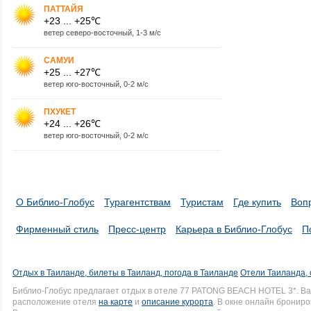
ПАТТАЙЯ
+23 ... +25℃
ветер северо-восточный, 1-3 м/с
САМУИ
+25 ... +27℃
ветер юго-восточный, 0-2 м/с
ПХУКЕТ
+24 ... +26℃
ветер юго-восточный, 0-2 м/с
О Библио-Глобус
Турагентствам
Туристам
Где купить
Воп
Фирменный стиль
Пресс-центр
Карьера в Библио-Глобус
П
Отдых в Таиланде, билеты в Таиланд, погода в Таиланде
Отели Таиланда, 
Библио-Глобус предлагает отдых в отеле 77 PATONG BEACH HOTEL 3*. В
расположение отеля
на карте
и
описание курорта
. В окне онлайн брониро