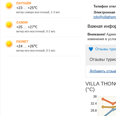
ПАТТАЙЯ
Телефон оте
+23 ... +25℃
Электронная 
ветер северо-восточный, 1-3 м/с
info@villathon
САМУИ
Важная инфо
+25 ... +27℃
ветер юго-восточный, 0-2 м/с
Внимание!
Админ
изменения в усло
ПХУКЕТ
+24 ... +26℃
Отзывы тур
ветер юго-восточный, 0-2 м/с
Отзывы тури
Добавить отзыв
VILLA THONG
(°C)
Use
36
the
32.4
up
28.8
and