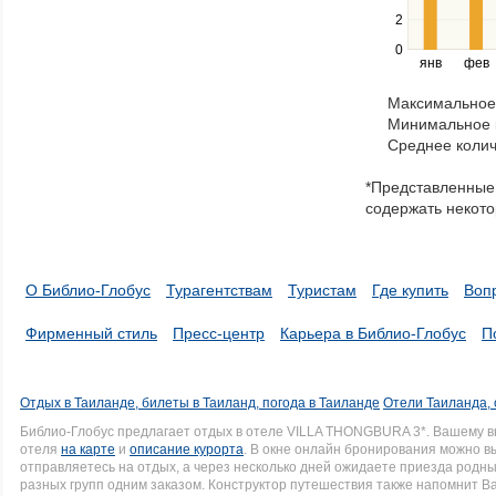
left
2
and
right
0
янв
фев
keys
to
Максимальное 
navigate
Минимальное к
through
Среднее колич
items
in
*Представленные 
a
содержать некото
series.
О Библио-Глобус
Турагентствам
Туристам
Где купить
Воп
Фирменный стиль
Пресс-центр
Карьера в Библио-Глобус
П
Отдых в Таиланде, билеты в Таиланд, погода в Таиланде
Отели Таиланда, 
Библио-Глобус предлагает отдых в отеле VILLA THONGBURA 3*. Вашему 
отеля
на карте
и
описание курорта
. В окне онлайн бронирования можно вы
отправляетесь на отдых, а через несколько дней ожидаете приезда родн
разных групп одним заказом. Конструктор путешествия также напомнит Вам