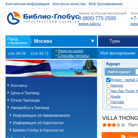
Контактная информация
Контроль качества
Моё бронирование
Звонок по России бесплатный
Аген
8 (800) 775-2500
+7 
время работы
врем
Туры
Москва
Пересчет валют
Моё бронирование
86.59
99.71
USD
EUR
Способы оплаты
Курорт
Найти курорт
Курорт - любой (
Контакты
Бангкок
Као-Лак (Пханг Н
Цены в Таиланд
Краби
Отели Таиланда
Паттайя
Авиарейсы в Таиланд
Районг
Хуа Хин (Ча Ам)
Информация об Авиакомпаниях
VILLA THONG
о. Пханган
Информация об Аэропортах
о.Ланта
Патт
о.Пхи-Пхи
Библио-Глобус в Аэропортах
о.Пхукет. Другие
Опис