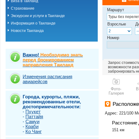
Виза в Таиланд
о.Пхукет. Пляж 
Страхование
о.Пхукет. Пляж 
Маршрут
о.Пхукет. Пляж 
Экскурсии и услуги в Таиланде
о.Пхукет. Пляж К
Информация о Таиланде
Взрослые
Д
о.Пхукет. Пляж 
Новости Таиланда
о.Пхукет. Пляж 
о.Пхукет. Пляж 
Номер
о.Пхукет. Пляж 
о.Пхукет. Пляж 
о.Пхукет. Пляж 
Важно!
Необходимо знать
о.Пхукет. Пляж 
перед бронированием
Запрос стоимости
направления Таиланд
о.Пхукет. Пляж 
возможности разм
о.Пхукет. Пляж Т
забронировать н
о.Самет
Изменения расписания
авиарейсов
о.Самуи
о.Чанг
Фото-
В
Галерея
Города, курорты, пляжи,
рекомендованные отели,
Расположе
достопримечательности:
-
Пхукет
Адрес: 221/100 Mo
-
Паттайя
-
Самуи
Расстояние 
-
Краби
151 км
-
Ко Чанг