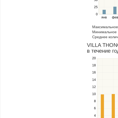
left
25
and
right
0
янв
фев
keys
to
Максимальное 
navigate
Минимальное к
through
Среднее колич
items
in
VILLA THONG
a
в течение го
series.
20
Use
the
18
up
16
and
down
14
keys
12
to
navigate
10
between
8
series.
Use
6
the
4