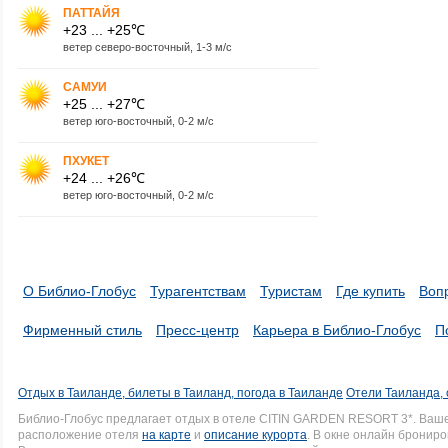
ПАТТАЙЯ
+23 ... +25℃
ветер северо-восточный, 1-3 м/с
САМУИ
+25 ... +27℃
ветер юго-восточный, 0-2 м/с
ПХУКЕТ
+24 ... +26℃
ветер юго-восточный, 0-2 м/с
О Библио-Глобус
Турагентствам
Туристам
Где купить
Воп
Фирменный стиль
Пресс-центр
Карьера в Библио-Глобус
П
Отдых в Таиланде, билеты в Таиланд, погода в Таиланде
Отели Таиланда, 
Библио-Глобус предлагает отдых в отеле CITIN GARDEN RESORT 3*. Ваш
расположение отеля
на карте
и
описание курорта
. В окне онлайн брониро