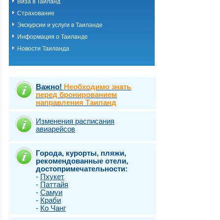
Виза в Таиланд
о.Пхукет. Пляж 
Страхование
о.Пхукет. Пляж 
о.Пхукет. Пляж 
Экскурсии и услуги в Таиланде
о.Пхукет. Пляж К
Информация о Таиланде
о.Пхукет. Пляж 
Новости Таиланда
о.Пхукет. Пляж 
о.Пхукет. Пляж 
о.Пхукет. Пляж 
о.Пхукет. Пляж 
о.Пхукет. Пляж 
Важно!
Необходимо знать
о.Пхукет. Пляж 
перед бронированием
направления Таиланд
о.Пхукет. Пляж 
о.Пхукет. Пляж Т
о.Самет
Изменения расписания
авиарейсов
о.Самуи
о.Чанг
Города, курорты, пляжи,
рекомендованные отели,
достопримечательности:
-
Пхукет
-
Паттайя
-
Самуи
-
Краби
-
Ко Чанг