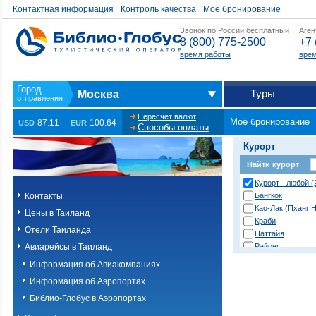
Контактная информация
Контроль качества
Моё бронирование
Звонок по России бесплатный
Аген
8 (800) 775-2500
+7 
время работы
врем
Туры
Москва
Пересчет валют
Моё бронирование
87.11
100.64
USD
EUR
Способы оплаты
Курорт
Найти курорт
Курорт - любой (
Контакты
Бангкок
Као-Лак (Пханг Н
Цены в Таиланд
Краби
Отели Таиланда
Паттайя
Авиарейсы в Таиланд
Районг
Хуа Хин (Ча Ам)
Информация об Авиакомпаниях
о. Пханган
Информация об Аэропортах
о.Ланта
о.Пхи-Пхи
Библио-Глобус в Аэропортах
о.Пхукет. Другие