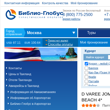
Контактная информация
Контроль качества
Моё бронирование
Звонок по России бесплатный
Аген
8 (800) 775-2500
+7 
время работы
врем
Туры
Москва
Пересчет валют
Моё бронирование
87.11
100.64
USD
EUR
Способы оплаты
Курорт
Найти курорт
Курорт - любой (
Контакты
Бангкок
Као-Лак (Пханг Н
Цены в Таиланд
Краби
Отели Таиланда
Паттайя
Авиарейсы в Таиланд
Районг
Хуа Хин (Ча Ам)
Информация об Авиакомпаниях
D VAREE JO
о. Пханган
Информация об Аэропортах
BEACH 4*
о.Ланта
о.Пхи-Пхи
Библио-Глобус в Аэропортах
Патт
о.Пхукет. Другие