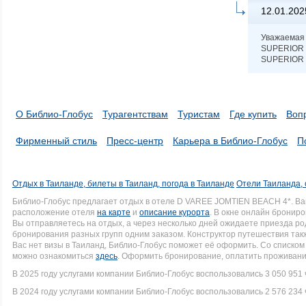
12.01.202
Уважаемая 
SUPERIOR S
SUPERIOR 
О Библио-Глобус
Турагентствам
Туристам
Где купить
Воп
Фирменный стиль
Пресс-центр
Карьера в Библио-Глобус
П
Отдых в Таиланде, билеты в Таиланд, погода в Таиланде
Отели Таиланда, 
Библио-Глобус предлагает отдых в отеле D VAREE JOMTIEN BEACH 4*. В
расположение отеля
на карте
и
описание курорта
. В окне онлайн брониро
Вы отправляетесь на отдых, а через несколько дней ожидаете приезда р
бронирования разных групп одним заказом. Конструктор путешествия такж
Вас нет визы в Таиланд, Библио-Глобус поможет её оформить. Со списк
можно ознакомиться
здесь
. Оформить бронирование, оплатить проживание
В 2025 году услугами компании Библио-Глобус воспользовались 3 050 951 
В 2024 году услугами компании Библио-Глобус воспользовались 2 576 234 