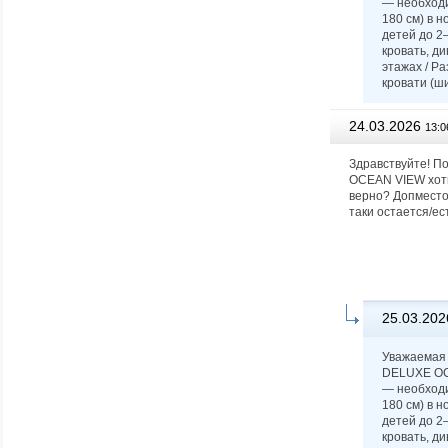
— необходи
180 см) в 
детей до 2
кровать, д
этажах / Ра
кровати (ши
24.03.2026
13:0
Здравствуйте! П
OCEAN VIEW хоти
верно? Допместо 
таки остается/ес
25.03.202
Уважаемая 
DELUXE OCE
— необходи
180 см) в 
детей до 2
кровать, д