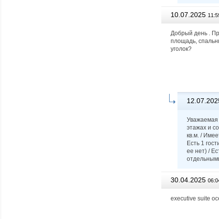
10.07.2025
11:5
Добрый день . П
площадь, спальны
уголок?
12.07.202
Уважаемая 
этажах и с
кв.м. / Име
Есть 1 гос
ее нет) / 
отдельными
30.04.2025
06:0
executive suite 