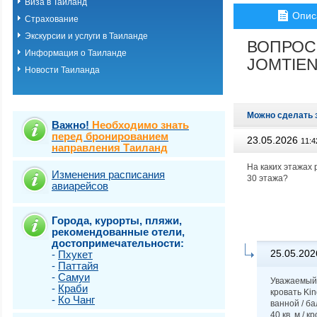
Виза в Таиланд
о.Пхукет. Пляж 
Опис
Страхование
о.Пхукет. Пляж 
о.Пхукет. Пляж 
Экскурсии и услуги в Таиланде
ВОПРОС
о.Пхукет. Пляж К
Информация о Таиланде
о.Пхукет. Пляж 
JOMTIEN
Новости Таиланда
о.Пхукет. Пляж 
о.Пхукет. Пляж 
о.Пхукет. Пляж 
о.Пхукет. Пляж 
Можно сделать 
о.Пхукет. Пляж 
Важно!
Необходимо знать
о.Пхукет. Пляж 
перед бронированием
23.05.2026
11:4
направления Таиланд
о.Пхукет. Пляж 
о.Пхукет. Пляж Т
На каких этажах 
о.Самет
Изменения расписания
30 этажа?
авиарейсов
о.Самуи
о.Чанг
Города, курорты, пляжи,
рекомендованные отели,
достопримечательности:
25.05.202
-
Пхукет
-
Паттайя
-
Самуи
Уважаемый 
-
Краби
кровать Kin
-
Ко Чанг
ванной / б
40 кв. м / 