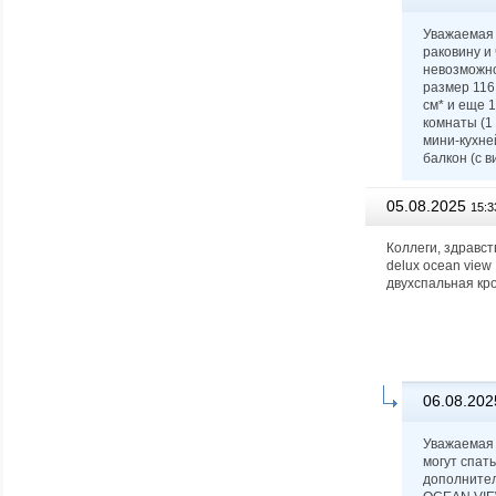
Уважаемая 
раковину и
невозможно
размер 116 
см* и еще 
комнаты (1
мини-кухне
балкон (с в
05.08.2025
15:3
Коллеги, здравст
delux ocean view
двухспальная кр
06.08.202
Уважаемая 
могут спат
дополнител