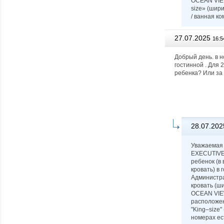
OCEAN VIEW 
size» (шир
/ ванная ко
27.07.2025
16:5
Добрый день. в 
гостинной . Для 
ребенка? Или за 
28.07.202
Уважаемая 
EXECUTIVE 
ребенок (в
кровать) в 
Администра
кровать (ш
OCEAN VIEW
расположен
"King–size"
номерах ест