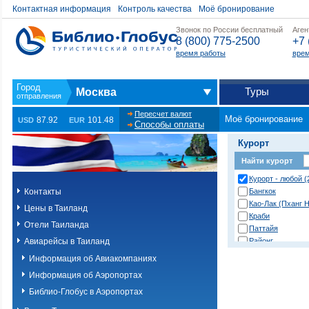
Контактная информация
Контроль качества
Моё бронирование
Звонок по России бесплатный
Аген
8 (800) 775-2500
+7 
время работы
врем
Туры
Москва
Пересчет валют
Моё бронирование
87.92
101.48
USD
EUR
Способы оплаты
Курорт
Найти курорт
Курорт - любой (
Контакты
Бангкок
Као-Лак (Пханг Н
Цены в Таиланд
Краби
Отели Таиланда
Паттайя
Авиарейсы в Таиланд
Районг
Хуа Хин (Ча Ам)
Информация об Авиакомпаниях
о. Пханган
Информация об Аэропортах
о.Ланта
о.Пхи-Пхи
Библио-Глобус в Аэропортах
о.Пхукет. Другие