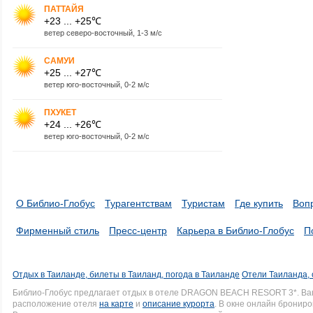
ПАТТАЙЯ
+23 ... +25℃
ветер северо-восточный, 1-3 м/с
САМУИ
+25 ... +27℃
ветер юго-восточный, 0-2 м/с
ПХУКЕТ
+24 ... +26℃
ветер юго-восточный, 0-2 м/с
О Библио-Глобус
Турагентствам
Туристам
Где купить
Воп
Фирменный стиль
Пресс-центр
Карьера в Библио-Глобус
П
Отдых в Таиланде, билеты в Таиланд, погода в Таиланде
Отели Таиланда, 
Библио-Глобус предлагает отдых в отеле DRAGON BEACH RESORT 3*. Ва
расположение отеля
на карте
и
описание курорта
. В окне онлайн брониро