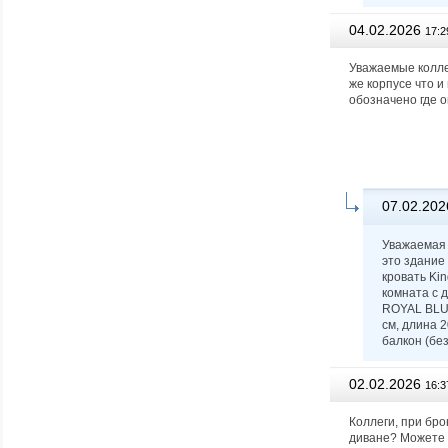
04.02.2026
17:2
Уважаемые коллег
же корпусе что и
обозначено где о
07.02.202
Уважаемая 
это здание
кровать Kin
комната с д
ROYAL BLUE
см, длина 2
балкон (без
02.02.2026
16:3
Коллеги, при бро
диване? Можете 