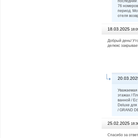
последний 
76 номеров
период. Мо
отеля возвр
18.03.2025
18:0
Добрый день! Уто
делюкс закрывае
20.03.202
Уважаемая 
этажах / П
ванной / Ес
Deluxe для
/ GRAND D
25.02.2025
18:3
Спасибо за ответ