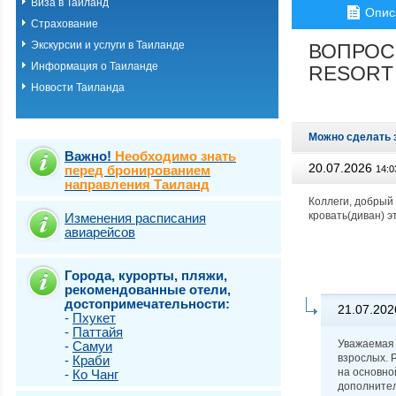
Виза в Таиланд
о.Пхукет. Пляж 
Опис
Страхование
о.Пхукет. Пляж 
о.Пхукет. Пляж 
Экскурсии и услуги в Таиланде
ВОПРОС
о.Пхукет. Пляж К
Информация о Таиланде
RESORT 
о.Пхукет. Пляж 
Новости Таиланда
о.Пхукет. Пляж 
о.Пхукет. Пляж 
о.Пхукет. Пляж 
о.Пхукет. Пляж 
Можно сделать 
о.Пхукет. Пляж 
Важно!
Необходимо знать
20.07.2026
о.Пхукет. Пляж 
перед бронированием
14:0
направления Таиланд
о.Пхукет. Пляж 
о.Пхукет. Пляж Т
Коллеги, добрый 
кровать(диван) э
о.Самет
Изменения расписания
авиарейсов
о.Самуи
о.Чанг
Города, курорты, пляжи,
рекомендованные отели,
достопримечательности:
21.07.202
-
Пхукет
-
Паттайя
Уважаемая 
-
Самуи
взрослых. 
-
Краби
на основно
-
Ко Чанг
дополнител