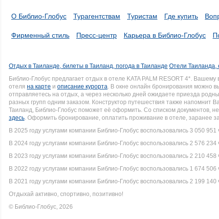
О Библио-Глобус
Турагентствам
Туристам
Где купить
Воп
Фирменный стиль
Пресс-центр
Карьера в Библио-Глобус
П
Отдых в Таиланде, билеты в Таиланд, погода в Таиланде
Отели Таиланда, 
Библио-Глобус предлагает отдых в отеле KATA PALM RESORT 4*. Вашему
отеля
на карте
и
описание курорта
. В окне онлайн бронирования можно вы
отправляетесь на отдых, а через несколько дней ожидаете приезда родн
разных групп одним заказом. Конструктор путешествия также напомнит Вам
Таиланд, Библио-Глобус поможет её оформить. Со списком документов, 
здесь
. Оформить бронирование, оплатить проживание в отеле, заранее з
В 2025 году услугами компании Библио-Глобус воспользовались 3 050 951 
В 2024 году услугами компании Библио-Глобус воспользовались 2 576 234 
В 2023 году услугами компании Библио-Глобус воспользовались 2 210 458 
В 2022 году услугами компании Библио-Глобус воспользовались 1 674 506 
В 2021 году услугами компании Библио-Глобус воспользовались 2 199 140 
Отдыхай активно, спортивно, позитивно!
© Библио-Глобус, 2026