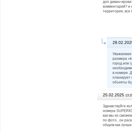
доп диван=крова
комментарий? и е
территория, все
28.02.202
Уважаемая 
размера «k
город или 
необходимо
в номере. 
планирует 
объекты бу
25.02.2025
13:2
Здравствуйте кол
номера SUPERIOR 
как мы их сможем
по фото , он рас
общем как лучше 