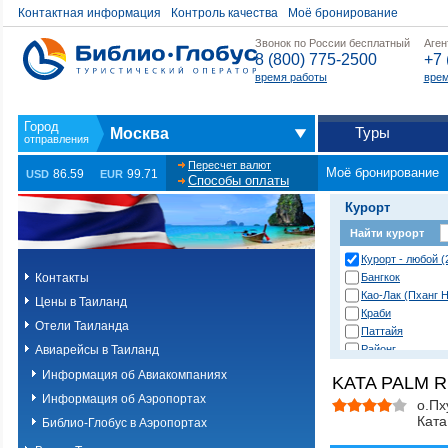
Контактная информация
Контроль качества
Моё бронирование
Звонок по России бесплатный
Аген
8 (800) 775-2500
+7 
время работы
врем
Туры
Москва
Пересчет валют
Моё бронирование
86.59
99.71
USD
EUR
Способы оплаты
Курорт
Найти курорт
Курорт - любой (
Контакты
Бангкок
Као-Лак (Пханг Н
Цены в Таиланд
Краби
Отели Таиланда
Паттайя
Авиарейсы в Таиланд
Районг
Хуа Хин (Ча Ам)
Информация об Авиакомпаниях
KATA PALM R
о. Пханган
Информация об Аэропортах
о.Ланта
о.Пх
Ката
о.Пхи-Пхи
Библио-Глобус в Аэропортах
о.Пхукет. Другие