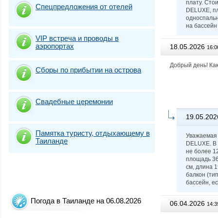
плату. Сто
Спецпредложения от отелей
DELUXE, пло
односпальн
на бассейн
VIP встреча и проводы в
аэропортах
18.05.2026
16:0
Добрый день! Как
Сборы по прибытии на острова
Свадебные церемонии
19.05.202
Памятка туристу, отдыхающему в
Уважаемая 
Таиланде
DELUXE. В 
не более 1
площадь 36 
см, длина 1
балкон (тип
бассейн, е
Погода в Таиланде на 06.08.2026
06.04.2026
14:3