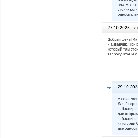
плату в ра
стойку рег
односпальн
27.10.2025
13:0
Добрый день! Ин
и диванчик. При 
который там стои
запросу, чтобы 
29.10.202
Уважаемая 
Для 2 взро
заброниров
диван-кров
заброниров
категории G
две односпа