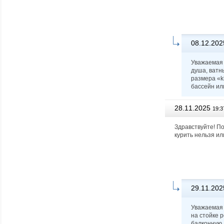
08.12.202
Уважаемая 
душа, ватн
размера «ki
бассейн ил
28.11.2025
19:3
Здравствуйте! По
курить нельзя ил
29.11.202
Уважаемая 
на стойке 
балконную 