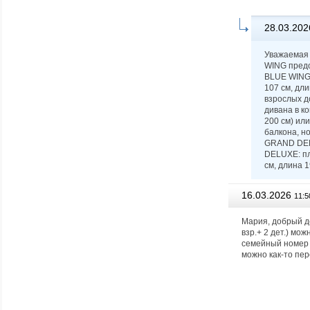
28.03.202
Уважаемая 
WING предо
BLUE WING: 
107 см, дли
взрослых д
дивана в к
200 см) или
балкона, н
GRAND DELU
DELUXE: пло
см, длина 1
16.03.2026
11:5
Мария, добрый д
взр.+ 2 дет.) мо
семейный номер 
можно как-то пе