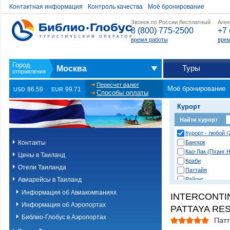
Контактная информация
Контроль качества
Моё бронирование
Звонок по России бесплатный
Аген
8 (800) 775-2500
+7 
время работы
врем
Туры
Москва
Пересчет валют
Моё бронирование
86.59
99.71
USD
EUR
Способы оплаты
Курорт
Найти курорт
Курорт - любой (
Контакты
Бангкок
Као-Лак (Пханг Н
Цены в Таиланд
Краби
Отели Таиланда
Паттайя
Авиарейсы в Таиланд
Районг
Хуа Хин (Ча Ам)
Информация об Авиакомпаниях
INTERCONTI
о. Пханган
Информация об Аэропортах
PATTAYA RES
о.Ланта
о.Пхи-Пхи
Библио-Глобус в Аэропортах
Патт
о.Пхукет. Другие