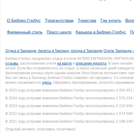
О Библио-Глобус
Турагентствам
Туристам
Где купить
Воп
Фирменный стиль
Пресс-центр
Карьера в Библио-Глобус
П
Отдых в Таиланде, билеты в Таиланд, погода в Таиланде
Отели Таиланда, 
Библио-Глобус предлагает отдых в отеле INTERCONTINENTAL PATTAYA RE
отзывы
, расположение отеля
на карте
и
описание курорта
. В окне онлай
ночей. Если Вы отправляетесь на отдых, а через несколько дней ожидает
бронирования разных групп одним заказом. Конструктор путешествия такж
Вас нет визы в Таиланд, Библио-Глобус поможет её оформить. Со списк
можно ознакомиться
здесь
. Оформить бронирование, оплатить проживание
В 2025 году услугами компании Библио-Глобус воспользовались 3 050 951 
В 2024 году услугами компании Библио-Глобус воспользовались 2 576 234 
В 2023 году услугами компании Библио-Глобус воспользовались 2 210 458 
В 2022 году услугами компании Библио-Глобус воспользовались 1 674 506 
В 2021 году услугами компании Библио-Глобус воспользовались 2 199 140 
Отдыхай активно, спортивно, позитивно!