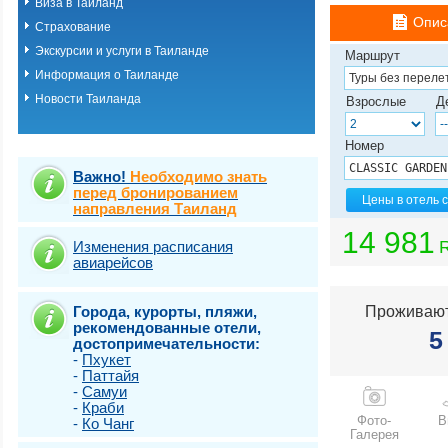
Виза в Таиланд
о.Пхукет. Пляж 
Опис
Страхование
о.Пхукет. Пляж 
о.Пхукет. Пляж 
Экскурсии и услуги в Таиланде
Маршрут
о.Пхукет. Пляж К
Информация о Таиланде
о.Пхукет. Пляж 
Новости Таиланда
о.Пхукет. Пляж 
Взрослые
Д
о.Пхукет. Пляж 
о.Пхукет. Пляж 
Номер
о.Пхукет. Пляж 
о.Пхукет. Пляж 
Важно!
Необходимо знать
о.Пхукет. Пляж 
перед бронированием
Цены в отель 
направления Таиланд
о.Пхукет. Пляж 
о.Пхукет. Пляж Т
14 981
о.Самет
Изменения расписания
авиарейсов
о.Самуи
о.Чанг
Города, курорты, пляжи,
Проживают
рекомендованные отели,
5
достопримечательности:
-
Пхукет
-
Паттайя
-
Самуи
-
Краби
Фото-
В
-
Ко Чанг
Галерея