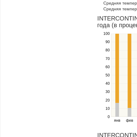
Средняя темпер
through
Средняя темпера
items
in
INTERCONTIN
a
года (в проце
series.
100
Use
the
90
up
80
and
down
70
keys
60
to
navigate
50
between
40
series.
Use
30
the
20
left
10
and
right
0
янв
фев
keys
to
navigate
INTERCONTIN