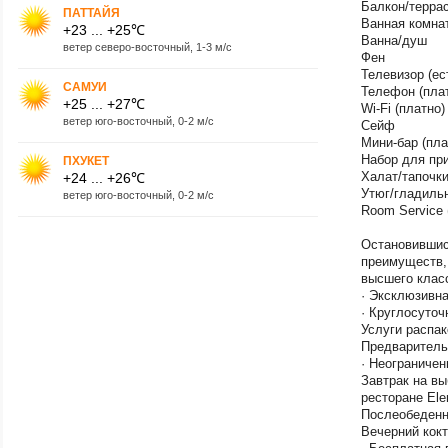
Балкон/терра
ПАТТАЙЯ
Ванная комна
+23 ... +25℃
Ванна/душ
ветер северо-восточный, 1-3 м/с
Фен
Телевизор (ес
САМУИ
Телефон (пла
+25 ... +27℃
Wi-Fi (платно)
ветер юго-восточный, 0-2 м/с
Сейф
Мини-бар (пла
Набор для при
ПХУКЕТ
Халат/тапочк
+24 ... +26℃
Утюг/гладиль
ветер юго-восточный, 0-2 м/с
Room Service 
Остановившис
преимуществ,
высшего класс
· Эксклюзивна
· Круглосуточ
Услуги распак
Предваритель
· Неограничен
Завтрак на вы
ресторане Ele
Послеобеденны
Вечерний кокт