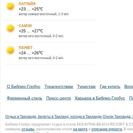
ПАТТАЙЯ
+23 ... +25℃
ветер северо-восточный, 1-3 м/с
САМУИ
+25 ... +27℃
ветер юго-восточный, 0-2 м/с
ПХУКЕТ
+24 ... +26℃
ветер юго-восточный, 0-2 м/с
О Библио-Глобус
Турагентствам
Туристам
Где купить
Воп
Фирменный стиль
Пресс-центр
Карьера в Библио-Глобус
П
Отдых в Таиланде, билеты в Таиланд, погода в Таиланде
Отели Таиланда, 
Библио-Глобус предлагает отдых в отеле MOUNTAIN BEACH RESORT & C
номеров,
отзывы
, расположение отеля
на карте
и
описание курорта
. В ок