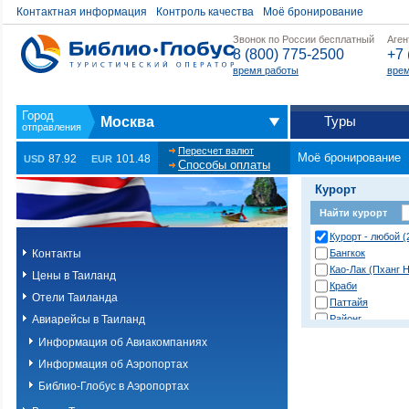
Контактная информация
Контроль качества
Моё бронирование
Звонок по России бесплатный
Аген
8 (800) 775-2500
+7 
время работы
врем
Туры
Москва
Пересчет валют
Моё бронирование
87.92
101.48
USD
EUR
Способы оплаты
Курорт
Найти курорт
Курорт - любой (
Контакты
Бангкок
Као-Лак (Пханг Н
Цены в Таиланд
Краби
Отели Таиланда
Паттайя
Авиарейсы в Таиланд
Районг
Хуа Хин (Ча Ам)
Информация об Авиакомпаниях
о. Пханган
Информация об Аэропортах
о.Ланта
о.Пхи-Пхи
Библио-Глобус в Аэропортах
о.Пхукет. Другие