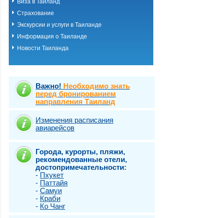
Виза в Таиланд
о.Пхукет. Пляж 
Страхование
о.Пхукет. Пляж 
о.Пхукет. Пляж 
Экскурсии и услуги в Таиланде
о.Пхукет. Пляж К
Информация о Таиланде
о.Пхукет. Пляж 
Новости Таиланда
о.Пхукет. Пляж 
о.Пхукет. Пляж 
о.Пхукет. Пляж 
о.Пхукет. Пляж 
о.Пхукет. Пляж 
Важно!
Необходимо знать
о.Пхукет. Пляж 
перед бронированием
направления Таиланд
о.Пхукет. Пляж 
о.Пхукет. Пляж Т
о.Самет
Изменения расписания
авиарейсов
о.Самуи
о.Чанг
Города, курорты, пляжи,
рекомендованные отели,
достопримечательности:
-
Пхукет
-
Паттайя
-
Самуи
-
Краби
-
Ко Чанг