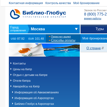
Контактная информация
Контроль качества
Моё бронирование
Звонок по России
8 (800) 775-
время работы
Туры
Москва
Пересчет валют
Моё бронирован
87.92
101.48
USD
EUR
Способы оплаты
О стране
//
Контакты
Цены на Кипр
Отдых с детьми на Кипре
Отели Кипра
Авиарейсы на Кипр
Информация об Авиакомпаниях
Информация об Аэропортах
Библио-Глобус в Аэропортах