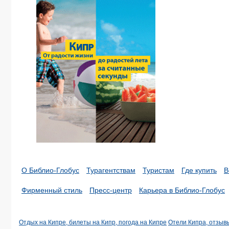
О Библио-Глобус
Турагентствам
Туристам
Где купить
В
Фирменный стиль
Пресс-центр
Карьера в Библио-Глобус
Отдых на Кипре, билеты на Кипр, погода на Кипре
Отели Кипра, отзыв