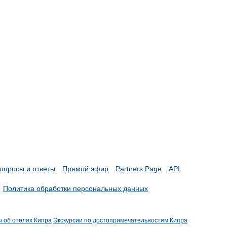
опросы и ответы
Прямой эфир
Partners Page
API
Политика обработки персональных данных
ы об отелях Кипра
Экскурсии по достопримечательностям Кипра