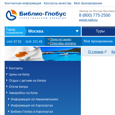
Контактная информация
Контроль качества
Моё бронирование
Звонок по России бесплат
8 (800) 775-2500
время работы
Туры
Москва
Пересчет валют
Моё бронирование
87.92
101.48
USD
EUR
Способы оплаты
О стране
//
К
Контакты
Цены на Кипр
Отдых с детьми на Кипре
Отели Кипра
Авиарейсы на Кипр
Информация об Авиакомпаниях
Информация об Аэропортах
Библио-Глобус в Аэропортах