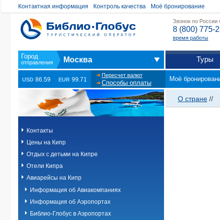
Контактная информация
Контроль качества
Моё бронирование
Звонок по России
8 (800) 775-
время работы
Туры
Москва
Пересчет валют
Моё бронирован
86.59
99.71
USD
EUR
Способы оплаты
О стране
//
Контакты
Цены на Кипр
Отдых с детьми на Кипре
Отели Кипра
Авиарейсы на Кипр
Информация об Авиакомпаниях
Информация об Аэропортах
Библио-Глобус в Аэропортах