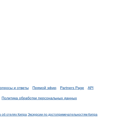
опросы и ответы
Прямой эфир
Partners Page
API
Политика обработки персональных данных
ы об отелях Кипра
Экскурсии по достопримечательностям Кипра