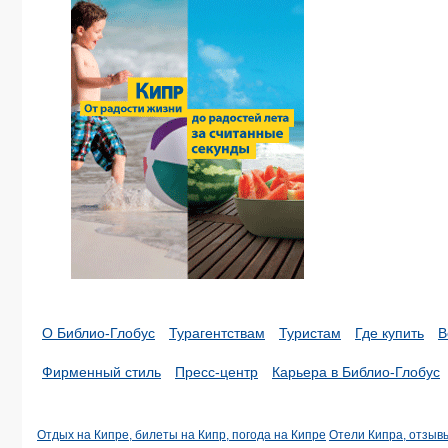
О Библио-Глобус
Турагентствам
Туристам
Где купить
В
Фирменный стиль
Пресс-центр
Карьера в Библио-Глобус
Отдых на Кипре, билеты на Кипр, погода на Кипре
Отели Кипра, отзыв