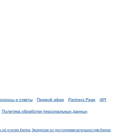
опросы и ответы
Прямой эфир
Partners Page
API
Политика обработки персональных данных
ы об отелях Кипра
Экскурсии по достопримечательностям Кипра