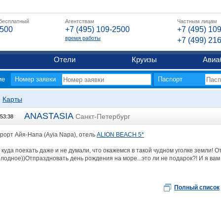
 бесплатный
Агентствам
Частным лицам
2500
+7 (495) 109-2500
+7 (495) 10
время работы
+7 (499) 21
Отели
Круизы
Авиа
ие
Номер заявки
Паспорт
Карты
ANASTASIA
Санкт-Петербург
:53:38
урорт Айя-Напа (Ayia Napa), отель
ALION BEACH 5*
 куда поехать даже и не думали, что окажемся в такой чудном уголке земли! 
лодное))Отпраздновать день рождения на море...это ли не подарок?! И я вам
Полный список