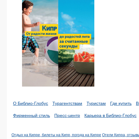
О Библио-Глобус
Турагентствам
Туристам
Где купить
В
Фирменный стиль
Пресс-центр
Карьера в Библио-Глобус
Отдых на Кипре, билеты на Кипр, погода на Кипре
Отели Кипра, отзыв