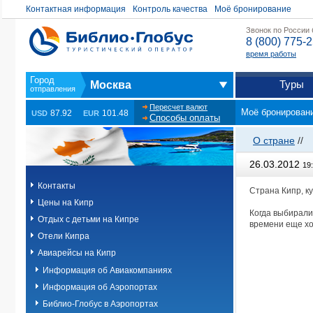
Контактная информация
Контроль качества
Моё бронирование
Звонок по России
8 (800) 775-
время работы
Туры
Москва
Пересчет валют
Моё бронирован
87.92
101.48
USD
EUR
Способы оплаты
О стране
//
26.03.2012
19
Контакты
Страна Кипр, к
Цены на Кипр
Когда выбирали
Отдых с детьми на Кипре
времени еще хо
Отели Кипра
Авиарейсы на Кипр
Информация об Авиакомпаниях
Информация об Аэропортах
Библио-Глобус в Аэропортах