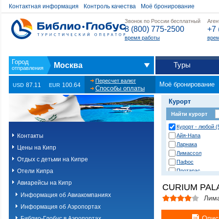
Контактная информация
Контроль качества
Моё бронирование
Звонок по России бесплатный
Аген
8 (800) 775-2500
+7 
время работы
врем
Туры
Москва
Пересчет валют
Моё бронирование
87.11
100.64
USD
EUR
Способы оплаты
Курорт
Найти курорт
Курорт - любой (
Контакты
Айя-Напа
Ларнака
Цены на Кипр
Лимассол
Отдых с детьми на Кипре
Пафос
Отели Кипра
Протарас
Авиарейсы на Кипр
CURIUM PAL
Информация об Авиакомпаниях
Лим
Информация об Аэропортах
Опис
Библио-Глобус в Аэропортах