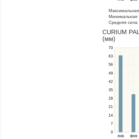
keys
to
Максимальная 
navigate
Минимальная 
through
Средняя сила 
items
in
CURIUM PALA
a
(мм)
series.
70
Use
the
63
up
56
and
down
49
keys
42
to
navigate
35
between
28
series.
21
Use
the
14
left
7
and
right
0
янв
фев
keys