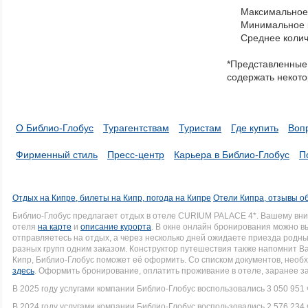
to
Максимальное 
navigate
Минимальное к
through
Среднее колич
items
in
*Представленные 
a
содержать некото
series.
О Библио-Глобус
Турагентствам
Туристам
Где купить
Воп
Фирменный стиль
Пресс-центр
Карьера в Библио-Глобус
П
Отдых на Кипре, билеты на Кипр, погода на Кипре
Отели Кипра, отзывы о
Библио-Глобус предлагает отдых в отеле CURIUM PALACE 4*. Вашему вн
отеля
на карте
и
описание курорта
. В окне онлайн бронирования можно вы
отправляетесь на отдых, а через несколько дней ожидаете приезда родн
разных групп одним заказом. Конструктор путешествия также напомнит Вам
Кипр, Библио-Глобус поможет её оформить. Со списком документов, нео
здесь
. Оформить бронирование, оплатить проживание в отеле, заранее з
В 2025 году услугами компании Библио-Глобус воспользовались 3 050 951 
В 2024 году услугами компании Библио-Глобус воспользовались 2 576 234 