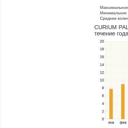
to
Максимальное 
navigate
Минимальное к
through
Среднее колич
items
in
CURIUM PALA
a
течение год
series.
20
Use
the
18
up
16
and
down
14
keys
12
to
navigate
10
between
8
series.
Use
6
the
4
left
2
and
right
0
янв
фев
keys