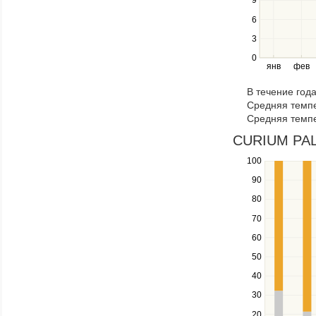
Use
9
the
6
left
3
and
right
0
янв
фев
keys
to
В течение год
navigate
Средняя темпе
through
Средняя темпе
items
in
CURIUM PALA
a
100
Use
series.
the
90
up
80
and
down
70
keys
60
to
navigate
50
between
40
series.
Use
30
the
20