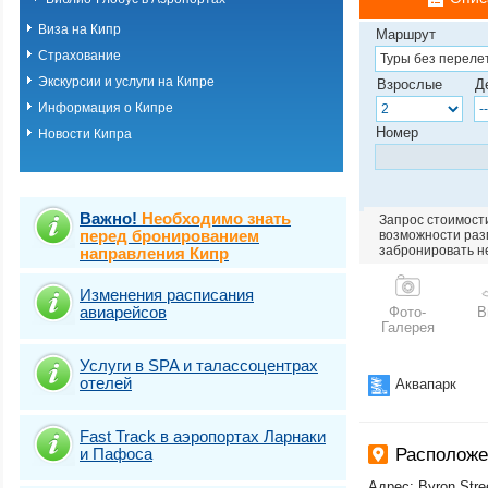
Виза на Кипр
Маршрут
Страхование
Экскурсии и услуги на Кипре
Взрослые
Д
Информация о Кипре
Номер
Новости Кипра
Важно!
Необходимо знать
Запрос стоимости
перед бронированием
возможности разм
забронировать н
направления Кипр
Изменения расписания
авиарейсов
Фото-
В
Галерея
Услуги в SPA и талассоцентрах
отелей
Аквапарк
Fast Traсk в аэропортах Ларнаки
и Пафоса
Расположе
Адрес: Byron Stre