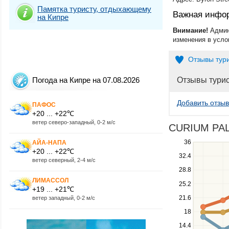
Памятка туристу, отдыхающему
Важная инфо
на Кипре
Внимание!
Админ
изменения в усло
Отзывы тур
Отзывы тури
Погода на Кипре на 07.08.2026
Добавить отзыв
ПАФОС
+20 ... +22℃
ветер северо-западный, 0-2 м/с
CURIUM PALA
Use
36
АЙА-НАПА
+20 ... +22℃
the
32.4
ветер северный, 2-4 м/с
up
28.8
and
ЛИМАССОЛ
down
25.2
+19 ... +21℃
keys
21.6
ветер западный, 0-2 м/с
to
navigate
18
between
14.4