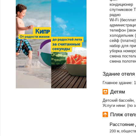
кондиционер
спутниковое T
радио
Wi-Fi
(беспла
администраци
телефон
(зво
холодильник (
сейф (платно)
набор для при
уборка номеро
смена постель
смена полотен
Здание отеля
Главное здание: 1
Детям
Детский бассейн,
Услуги няни: (по 
Пляж отел
Расстояние 
200 м, общест