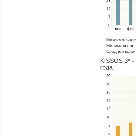
21
Use
the
14
left
7
and
right
0
янв
фев
keys
to
Максимальное 
navigate
Минимальное к
through
Среднее колич
items
in
KISSOS 3* -
a
года
series.
20
Use
the
18
up
16
and
down
14
keys
12
to
navigate
10
between
8
series.
Use
6