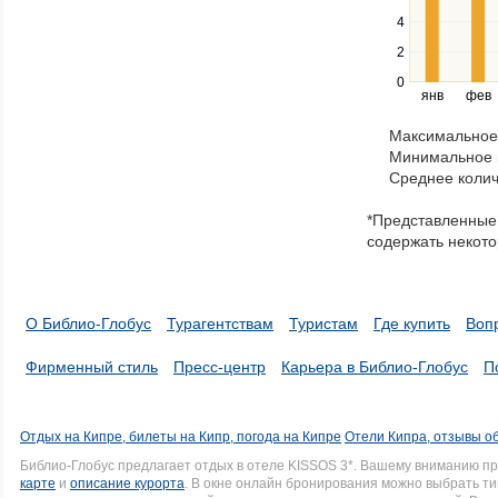
the
4
left
2
and
right
0
янв
фев
keys
to
Максимальное 
navigate
Минимальное к
through
Среднее колич
items
in
*Представленные 
a
содержать некото
series.
О Библио-Глобус
Турагентствам
Туристам
Где купить
Воп
Фирменный стиль
Пресс-центр
Карьера в Библио-Глобус
П
Отдых на Кипре, билеты на Кипр, погода на Кипре
Отели Кипра, отзывы о
Библио-Глобус предлагает отдых в отеле KISSOS 3*. Вашему вниманию п
карте
и
описание курорта
. В окне онлайн бронирования можно выбрать ти