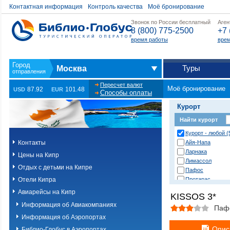
Контактная информация
Контроль качества
Моё бронирование
Звонок по России бесплатный
Аген
8 (800) 775-2500
+7 
время работы
врем
Туры
Москва
Пересчет валют
Моё бронирование
87.92
101.48
USD
EUR
Способы оплаты
Курорт
Найти курорт
Курорт - любой (
Контакты
Айя-Напа
Ларнака
Цены на Кипр
Лимассол
Отдых с детьми на Кипре
Пафос
Отели Кипра
Протарас
Авиарейсы на Кипр
KISSOS 3*
Информация об Авиакомпаниях
Паф
Информация об Аэропортах
Опис
Библио-Глобус в Аэропортах