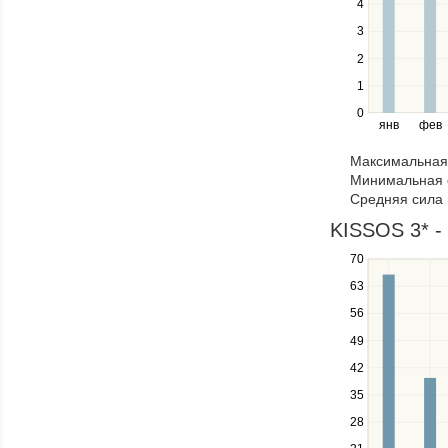
4
series.
Use
3
the
2
left
1
and
right
0
янв
фев
keys
to
Максимальная 
navigate
Минимальная 
through
Средняя сила 
items
in
KISSOS 3* -
a
70
Use
series.
the
63
up
56
and
down
49
keys
42
to
navigate
35
between
28
series.