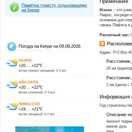
Примечание
Памятка туристу, отдыхающему
на Кипре
​Kissos
– это уник
Пафос, посреди п
основные достопр
гавань Пафоса и 
Расчетный час:
Расположе
Погода на Кипре на 09.08.2026
Адрес: P.O.Bох 6
ПАФОС
Расстояние 
+20 ... +22℃
25 км (аэропо
ветер северо-западный, 0-2 м/с
Расстояние 
АЙА-НАПА
2 км (центр г.
+20 ... +22℃
ветер северный, 2-4 м/с
Информация 
ЛИМАССОЛ
Год строительства
+19 ... +21℃
Описание н
ветер западный, 0-2 м/с
балкон/ терра
ванна/ душ
фен