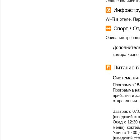
Общее количеств
Инфрастру
Wi-Fi в отеле, Па
Спорт / О
Описание тренаже
Дополнител
​камера хране
Питание в
Система пи
Программа "
В
Программа нач
прибытия и за
отправления.
Завтрак с 07:
(шведский сто
Обед с 12:30 
меню),
коктей
Ужин с 19:00 
(шведский сто