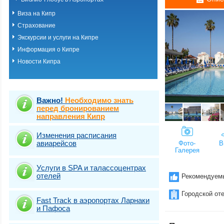
Виза на Кипр
Страхование
Экскурсии и услуги на Кипре
Информация о Кипре
Новости Кипра
Важно!
Необходимо знать
перед бронированием
направления Кипр
Изменения расписания
авиарейсов
Фото-
В
Галерея
Услуги в SPA и талассоцентрах
отелей
Рекомендуем
Городской от
Fast Traсk в аэропортах Ларнаки
и Пафоса