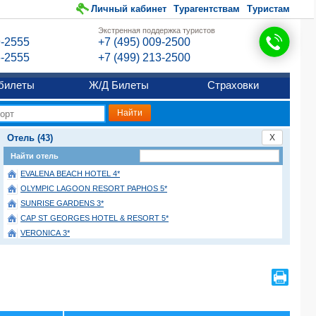
Личный кабинет
Турагентствам
Туристам
Экстренная поддержка туристов
9-2555
+7 (495) 009-2500
6-2555
+7 (499) 213-2500
билеты
Ж/Д Билеты
Страховки
Отель (43)
X
Найти отель
EVALENA BEACH HOTEL 4*
OLYMPIC LAGOON RESORT PAPHOS 5*
SUNRISE GARDENS 3*
CAP ST GEORGES HOTEL & RESORT 5*
VERONICA 3*
KAPETANIOS LIMASSOL HOTEL 3*
ANESIS 3*
AMETHYST NAPA HOTEL & SPA 4*
KAPETANIOS ODYSSIA HOTEL 4*
FLOREA HOTEL APTS (Class B) 3*