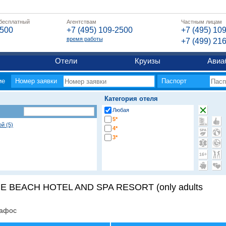
 бесплатный
Агентствам
Частным лицам
2500
+7 (495) 109-2500
+7 (495) 10
время работы
+7 (499) 21
Отели
Круизы
Авиа
ие
Номер заявки
Паспорт
Категория отеля
Любая
5*
й (5)
4*
3*
E BEACH HOTEL AND SPA RESORT (only adults
афос