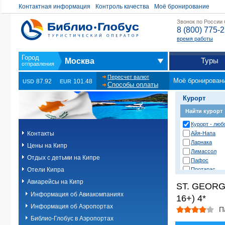
Контактная информация
Контроль качества
Моё бронирование
Звонок по России
8 (800) 775-
время работы
Туры
Москва
Пересчет валют
Моё бронирован
87.92
101.48
USD
EUR
Способы оплаты
Курорт
Найти курорт
Курорт - любо
Контакты
Айя-Напа
Ларнака
Цены на Кипр
Лимассол
Отдых с детьми на Кипре
Пафос
Отели Кипра
Протарас
Авиарейсы на Кипр
ST. GEORG
Информация об Авиакомпаниях
16+) 4*
Информация об Аэропортах
П
Библио-Глобус в Аэропортах