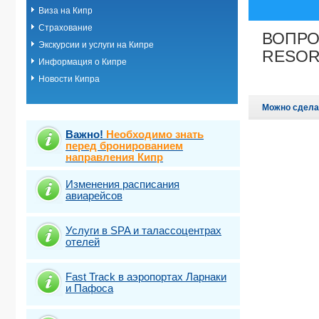
Виза на Кипр
Страхование
ВОПРО
Экскурсии и услуги на Кипре
RESORT 
Информация о Кипре
Новости Кипра
Можно сдела
Важно!
Необходимо знать
перед бронированием
направления Кипр
Изменения расписания
авиарейсов
Услуги в SPA и талассоцентрах
отелей
Fast Traсk в аэропортах Ларнаки
и Пафоса