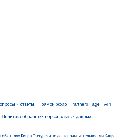
опросы и ответы
Прямой эфир
Partners Page
API
Политика обработки персональных данных
ы об отелях Кипра
Экскурсии по достопримечательностям Кипра