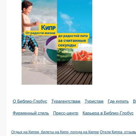
О Библио-Глобус
Турагентствам
Туристам
Где купить
В
Фирменный стиль
Пресс-центр
Карьера в Библио-Глобус
Отдых на Кипре, билеты на Кипр, погода на Кипре
Отели Кипра, отзыв