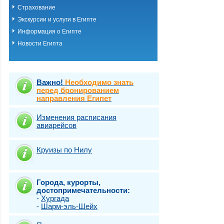
Страхование
Экскурсии и услуги в Египте
Информация о Египте
Новости Египта
Важно!
Необходимо знать
перед бронированием
направления Египет
Изменения расписания
авиарейсов
Круизы по Нилу
Города, курорты,
достопримечательности:
-
Хургада
-
Шарм-эль-Шейх