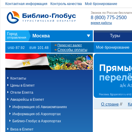
Контактная информация
Контроль качества
Моё бронирование
Звонок по России бесплат
8 (800) 775-2500
время работы
Туры
Москва
Пересчет валют
Моё бронирование
87.92
101.48
USD
EUR
Способы оплаты
Контакты
Цены в Египет
Отели Египта
Авиарейсы в Египет
О стране
//
К
Информация об Авиакомпаниях
Информация об Аэропортах
Библио-Глобус в Аэропортах
Виза в Египет