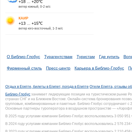
+18 ... +20℃
ветер южный, 0-2 м/с
КАИР
+13 ... +15℃
ветер юго-восточный, 1-3 м/с
О Библио-Глобус
Турагентствам
Туристам
Где купить
Воп
Фирменный стиль
Пресс-центр
Карьера в Библио-Глобус
П
Отдых в Египте, билеты в Египет, погода в Египте
Отели Египта, отзывы об
Библио-Глобус
занимает лидирующие позиции на туристическом рынке Рос
странах СНГ и на Ближнем Востоке. Онлайн-система бронирования позво
групповые, комбинированные и пакетные. Библио-Глобус сотрудничает с 
Основные партнеры туроператора в воздушном пространстве — «Аэрофло
В 2025 году услугами компании Библио-Глобус воспользовались 3 050 951 
В 2024 году услугами компании Библио-Глобус воспользовались 2 576 234 
В 2023 году услугами компании Библио-Глобус воспользовались 2 210 458 