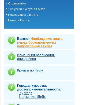
Страхование
Экскурсии и услуги в Египте
Информация о Египте
Новости Египта
Важно!
Необходимо знать
перед бронированием
направления Египет
Изменения расписания
авиарейсов
Круизы по Нилу
Города, курорты,
достопримечательности:
-
Хургада
-
Шарм-эль-Шейх