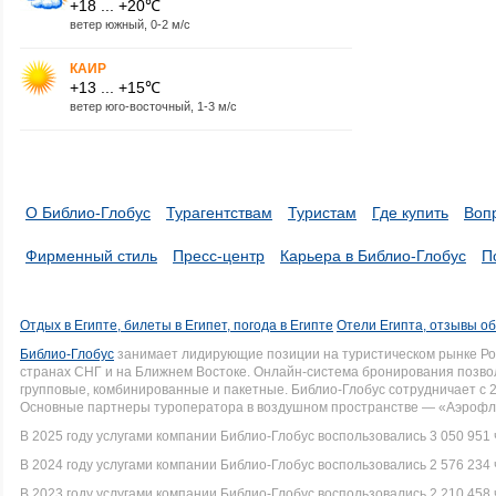
+18 ... +20℃
ветер южный, 0-2 м/с
КАИР
+13 ... +15℃
ветер юго-восточный, 1-3 м/с
О Библио-Глобус
Турагентствам
Туристам
Где купить
Воп
Фирменный стиль
Пресс-центр
Карьера в Библио-Глобус
П
Отдых в Египте, билеты в Египет, погода в Египте
Отели Египта, отзывы об
Библио-Глобус
занимает лидирующие позиции на туристическом рынке Рос
странах СНГ и на Ближнем Востоке. Онлайн-система бронирования позво
групповые, комбинированные и пакетные. Библио-Глобус сотрудничает с 
Основные партнеры туроператора в воздушном пространстве — «Аэрофло
В 2025 году услугами компании Библио-Глобус воспользовались 3 050 951 
В 2024 году услугами компании Библио-Глобус воспользовались 2 576 234 
В 2023 году услугами компании Библио-Глобус воспользовались 2 210 458 