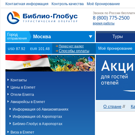
Контактная информация
Контроль качества
Моё бронирование
Звонок по России бесплат
8 (800) 775-2500
время работы
Туры
Москва
Пересчет валют
Моё бронирование
87.92
101.48
USD
EUR
Способы оплаты
Контакты
Цены в Египет
Отели Египта
Авиарейсы в Египет
О стране
//
К
Информация об Авиакомпаниях
Информация об Аэропортах
Библио-Глобус в Аэропортах
Виза в Египет