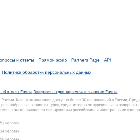
опросы и ответы
Прямой эфир
Partners Page
API
Политика обработки персональных данных
 об отелях Египта
Экскурсии по достопримечательностям Египта
России. Клиентам компании доступно более 30 направлений в России, Среди
разнообразные варианты туров, среди которых экскурсионные и оздоровите
иками на рынке авиаперевозки: крупными российскими и иностранными комп
51 человек.
34 человек.
58 человек.