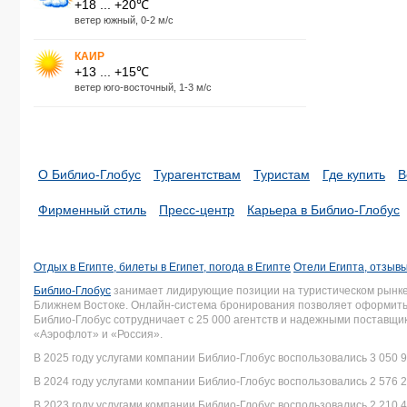
+18 ... +20℃
ветер южный, 0-2 м/с
КАИР
+13 ... +15℃
ветер юго-восточный, 1-3 м/с
О Библио-Глобус
Турагентствам
Туристам
Где купить
В
Фирменный стиль
Пресс-центр
Карьера в Библио-Глобус
Отдых в Египте, билеты в Египет, погода в Египте
Отели Египта, отзывы
Библио-Глобус
занимает лидирующие позиции на туристическом рынке 
Ближнем Востоке. Онлайн-система бронирования позволяет оформить 
Библио-Глобус сотрудничает с 25 000 агентств и надежными поставщ
«Аэрофлот» и «Россия».
В 2025 году услугами компании Библио-Глобус воспользовались 3 050 9
В 2024 году услугами компании Библио-Глобус воспользовались 2 576 2
В 2023 году услугами компании Библио-Глобус воспользовались 2 210 4