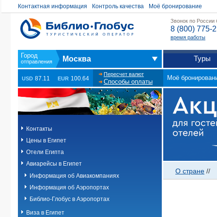
Контактная информация
Контроль качества
Моё бронирование
Звонок по России
8 (800) 775-
время работы
Туры
Москва
Пересчет валют
Моё бронирован
87.11
100.64
USD
EUR
Способы оплаты
Контакты
Цены в Египет
Отели Египта
Авиарейсы в Египет
О стране
//
Информация об Авиакомпаниях
Информация об Аэропортах
Библио-Глобус в Аэропортах
Виза в Египет