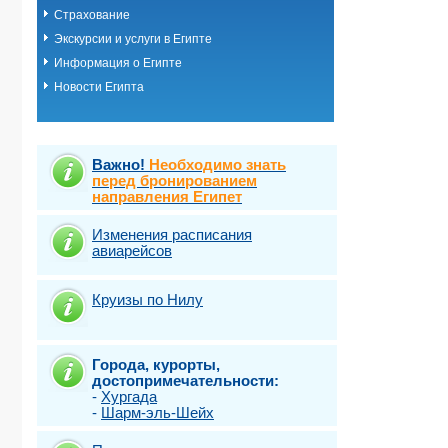
Страхование
Экскурсии и услуги в Египте
Информация о Египте
Новости Египта
Важно!
Необходимо знать
перед бронированием
направления Египет
Изменения расписания
авиарейсов
Круизы по Нилу
Города, курорты,
достопримечательности:
-
Хургада
-
Шарм-эль-Шейх