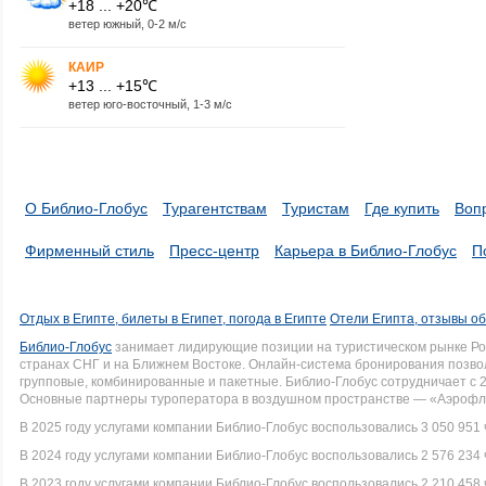
+18 ... +20℃
ветер южный, 0-2 м/с
КАИР
+13 ... +15℃
ветер юго-восточный, 1-3 м/с
О Библио-Глобус
Турагентствам
Туристам
Где купить
Воп
Фирменный стиль
Пресс-центр
Карьера в Библио-Глобус
П
Отдых в Египте, билеты в Египет, погода в Египте
Отели Египта, отзывы об
Библио-Глобус
занимает лидирующие позиции на туристическом рынке Рос
странах СНГ и на Ближнем Востоке. Онлайн-система бронирования позво
групповые, комбинированные и пакетные. Библио-Глобус сотрудничает с 
Основные партнеры туроператора в воздушном пространстве — «Аэрофло
В 2025 году услугами компании Библио-Глобус воспользовались 3 050 951 
В 2024 году услугами компании Библио-Глобус воспользовались 2 576 234 
В 2023 году услугами компании Библио-Глобус воспользовались 2 210 458 