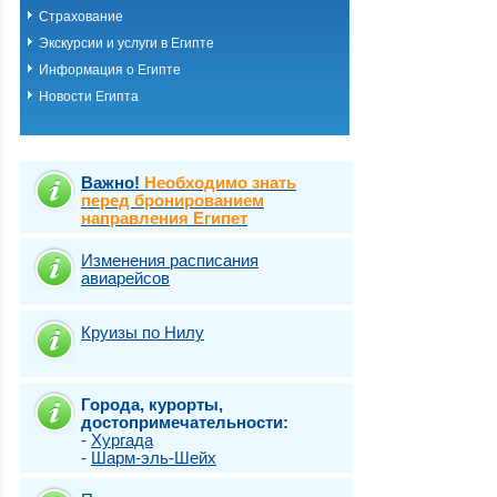
Страхование
Экскурсии и услуги в Египте
Информация о Египте
Новости Египта
Важно!
Необходимо знать
перед бронированием
направления Египет
Изменения расписания
авиарейсов
Круизы по Нилу
Города, курорты,
достопримечательности:
-
Хургада
-
Шарм-эль-Шейх