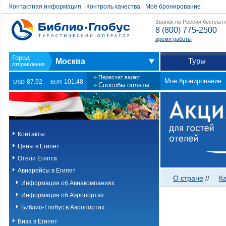
Контактная информация
Контроль качества
Моё бронирование
Звонок по России бесплат
8 (800) 775-2500
время работы
Туры
Москва
Пересчет валют
Моё бронирование
87.92
101.48
USD
EUR
Способы оплаты
Контакты
Цены в Египет
Отели Египта
Авиарейсы в Египет
О стране
//
К
Информация об Авиакомпаниях
Информация об Аэропортах
Библио-Глобус в Аэропортах
Виза в Египет