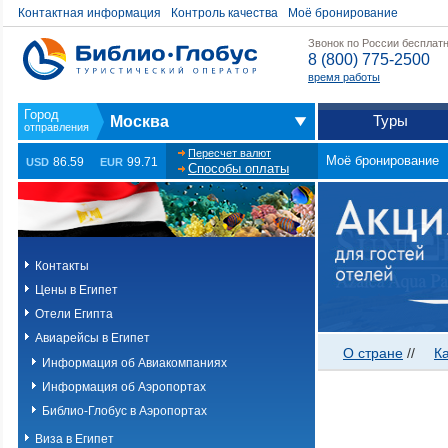
Контактная информация
Контроль качества
Моё бронирование
Звонок по России бесплат
8 (800) 775-2500
время работы
Туры
Москва
Пересчет валют
Моё бронирование
86.59
99.71
USD
EUR
Способы оплаты
Контакты
Цены в Египет
Отели Египта
Авиарейсы в Египет
О стране
//
К
Информация об Авиакомпаниях
Информация об Аэропортах
Библио-Глобус в Аэропортах
Виза в Египет