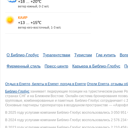
+18 ... +20℃
ветер южный, 0-2 м/с
КАИР
+13 ... +15℃
ветер юго-восточный, 1-3 м/с
О Библио-Глобус
Турагентствам
Туристам
Где купить
Воп
Фирменный стиль
Пресс-центр
Карьера в Библио-Глобус
П
Отдых в Египте, билеты в Египет, погода в Египте
Отели Египта, отзывы об
Библио-Глобус
занимает лидирующие позиции на туристическом рынке Рос
странах СНГ и на Ближнем Востоке. Онлайн-система бронирования позво
групповые, комбинированные и пакетные. Библио-Глобус сотрудничает с 
Основные партнеры туроператора в воздушном пространстве — «Аэрофло
В 2025 году услугами компании Библио-Глобус воспользовались 3 050 951 
В 2024 году услугами компании Библио-Глобус воспользовались 2 576 234 
В 2023 году услугами компании Библио-Глобус воспользовались 2 210 458 