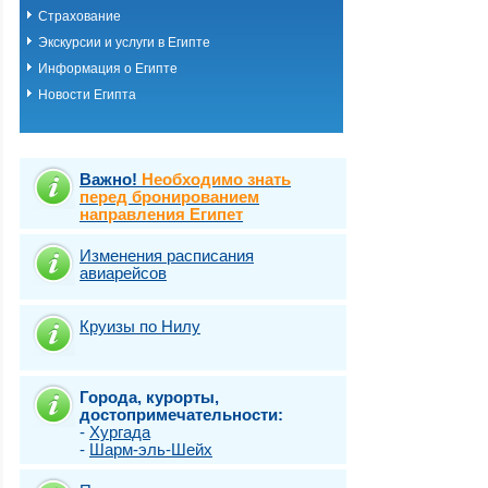
Страхование
Экскурсии и услуги в Египте
Информация о Египте
Новости Египта
Важно!
Необходимо знать
перед бронированием
направления Египет
Изменения расписания
авиарейсов
Круизы по Нилу
Города, курорты,
достопримечательности:
-
Хургада
-
Шарм-эль-Шейх