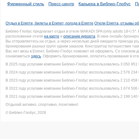
Фирменный стиль
Пресс-центр
Карьера в Библио-Глобус
П
Отдых в Египте, билеты в Египет, погода в Египте
Отели Египта, отзывы об
Библио-Глобус предлагает отдых в отеле MAKADI SPA (only adults 18+) 
расположение отеля
на карте
и
описание курорта
. В окне онлайн брониро
Вы отправляетесь на отдых, а через несколько дней ожидаете приезда р
бронирования разных групп одним заказом. Конструктор путешествия такж
Вас нет визы в Египет, Библио-Глобус поможет её оформить. Со списком
ознакомиться
здесь
. Оформить бронирование, оплатить проживание в оте
В 2025 году услугами компании Библио-Глобус воспользовались 3 050 951 
В 2024 году услугами компании Библио-Глобус воспользовались 2 576 234 
В 2023 году услугами компании Библио-Глобус воспользовались 2 210 458 
В 2022 году услугами компании Библио-Глобус воспользовались 1 674 506 
В 2021 году услугами компании Библио-Глобус воспользовались 2 199 140 
Отдыхай активно, спортивно, позитивно!
© Библио-Глобус, 2026