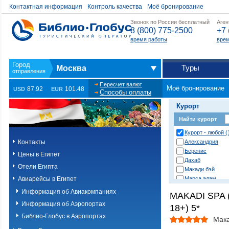
Контактная информация
Контроль качества
Моё бронирование
Звонок по России бесплатный
Аген
8 (800) 775-2500
+7 
время работы
врем
Туры
Москва
Пересчет валют
Моё бронирование
87.92
101.48
USD
EUR
Способы оплаты
Курорт
Найти курорт
Курорт - любой (
Контакты
Александрия
Беренис
Цены в Египет
Дахаб
Отели Египта
Макади бэй
Авиарейсы в Египет
Марса алам
Нувейба
Информация об Авиакомпаниях
MAKADI SPA (o
Сафага
Информация об Аэропортах
18+) 5*
Сахл хашиш
Сома бэй
Библио-Глобус в Аэропортах
Мака
Таба