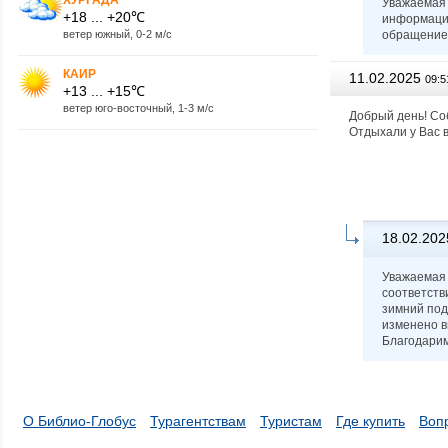
Уважаемая 
+18 ... +20℃
информацию
ветер южный, 0-2 м/с
обращение 
КАИР
11.02.2025
09:5
+13 ... +15℃
ветер юго-восточный, 1-3 м/с
Добрый день! Соб
Отдыхали у Вас 
18.02.202
Уважаемая 
соответств
зимний под
изменено в
Благодарим
О Библио-Глобус
Турагентствам
Туристам
Где купить
Воп