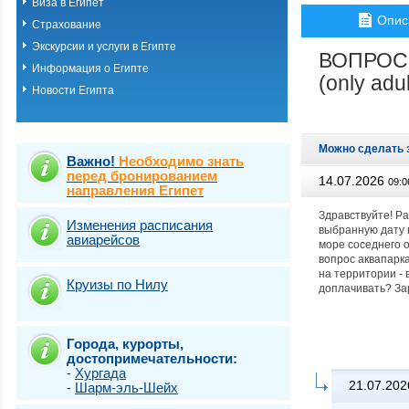
Виза в Египет
Хургада
Опис
Страхование
Шарм-эль-шейх
Эль Кусейр
Экскурсии и услуги в Египте
ВОПРОС
Эль гуна
Информация о Египте
Эль-Аламейн
(only adu
Новости Египта
Можно сделать 
Важно!
Необходимо знать
перед бронированием
14.07.2026
09:0
направления Египет
Здравствуйте! Ра
Изменения расписания
выбранную дату н
авиарейсов
море соседнего 
вопрос аквапарка
на территории - 
Круизы по Нилу
доплачивать? За
Города, курорты,
достопримечательности:
-
Хургада
21.07.202
-
Шарм-эль-Шейх