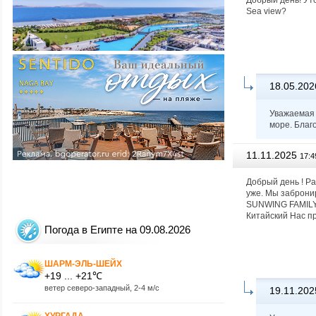
Добрый день! Уто
Sea view?
18.05.202
Уважаемая 
море. Благ
11.11.2025
17:4
Добрый день ! Р
уже. Мы заброн
SUNWING FAMILY 
Китайский Нас п
Погода в Египте на 09.08.2026
ШАРМ-ЭЛЬ-ШЕЙХ
+19 ... +21℃
ветер северо-западный, 2-4 м/с
19.11.202
ХУРГАДА