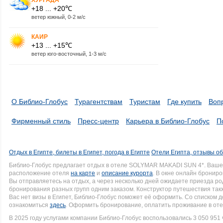
+18 ... +20℃
ветер южный, 0-2 м/с
КАИР
+13 ... +15℃
ветер юго-восточный, 1-3 м/с
О Библио-Глобус
Турагентствам
Туристам
Где купить
Воп
Фирменный стиль
Пресс-центр
Карьера в Библио-Глобус
П
Отдых в Египте, билеты в Египет, погода в Египте
Отели Египта, отзывы об
Библио-Глобус предлагает отдых в отеле SOLYMAR MAKADI SUN 4*. Ваше
расположение отеля
на карте
и
описание курорта
. В окне онлайн брониро
Вы отправляетесь на отдых, а через несколько дней ожидаете приезда р
бронирования разных групп одним заказом. Конструктор путешествия такж
Вас нет визы в Египет, Библио-Глобус поможет её оформить. Со списком
ознакомиться
здесь
. Оформить бронирование, оплатить проживание в оте
В 2025 году услугами компании Библио-Глобус воспользовались 3 050 951 