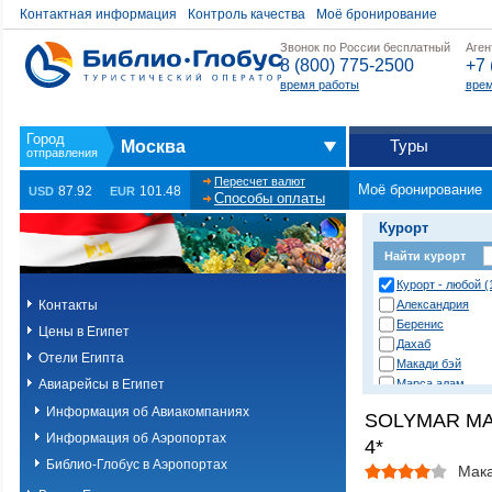
Контактная информация
Контроль качества
Моё бронирование
Звонок по России бесплатный
Аген
8 (800) 775-2500
+7 
время работы
врем
Туры
Москва
Пересчет валют
Моё бронирование
87.92
101.48
USD
EUR
Способы оплаты
Курорт
Найти курорт
Курорт - любой (
Контакты
Александрия
Беренис
Цены в Египет
Дахаб
Отели Египта
Макади бэй
Авиарейсы в Египет
Марса алам
Нувейба
Информация об Авиакомпаниях
SOLYMAR MA
Сафага
Информация об Аэропортах
4*
Сахл хашиш
Сома бэй
Библио-Глобус в Аэропортах
Мака
Таба