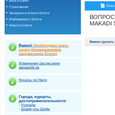
Виза в Египет
Хургада
Опис
Страхование
Шарм-эль-шейх
Эль Кусейр
Экскурсии и услуги в Египте
ВОПРОС
Эль гуна
Информация о Египте
Эль-Аламейн
MAKADI 
Новости Египта
Можно сделать 
Важно!
Необходимо знать
перед бронированием
направления Египет
Изменения расписания
авиарейсов
Круизы по Нилу
Города, курорты,
достопримечательности:
-
Хургада
-
Шарм-эль-Шейх