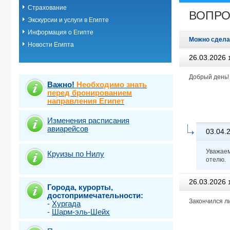
Страхование
Шарм-эль-ш
ВОПРО
Эль Кусейр
Экскурсии и услуги в Египте
Эль гуна
Информация о Египте
Эль-Аламей
Можно сдела
Новости Египта
26.03.2026
Добрый день!
Важно!
Необходимо знать
перед бронированием
направления Египет
Изменения расписания
авиарейсов
03.04.
Уважаем
Круизы по Нилу
отелю.
26.03.2026
Города, курорты,
достопримечательности:
Закончился л
-
Хургада
-
Шарм-эль-Шейх