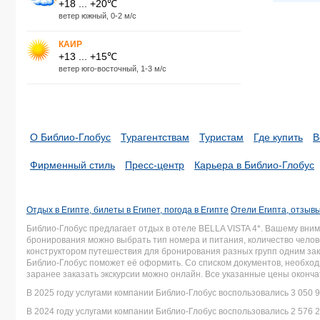
+18 ... +20℃
ветер южный, 0-2 м/с
КАИР
+13 ... +15℃
ветер юго-восточный, 1-3 м/с
О Библио-Глобус
Турагентствам
Туристам
Где купить
В
Фирменный стиль
Пресс-центр
Карьера в Библио-Глобус
Отдых в Египте, билеты в Египет, погода в Египте
Отели Египта, отзывы
Библио-Глобус предлагает отдых в отеле BELLA VISTA 4*. Вашему вн
бронирования можно выбрать тип номера и питания, количество челове
конструктором путешествия для бронирования разных групп одним зака
Библио-Глобус поможет её оформить. Со списком документов, необх
заранее заказать экскурсии можно онлайн. Все указанные цены оконч
В 2025 году услугами компании Библио-Глобус воспользовались 3 050 9
В 2024 году услугами компании Библио-Глобус воспользовались 2 576 2