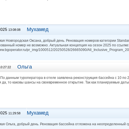
Мухамед
2025
13:08:08
ая Новгородская Оксана, добрый день. Реновация номеров категории Standa
ованный номер не возможно. Актуальная концепция на сезон 2025 по ссылке
/www.bgoperator.ru/pr_img/1000512/20250528/26665090/All_Inclusive_Program
Ольга
10:27:22
 По данным туроператора в отеле заявлена реконструкция бассейна с 10 по 
и да, то каковы шансы на своевременное открытие. Так как планируемые даты 
Мухамед
2025
11:29:58
ая Ольга, добрый день. Реновация бассейна отложена на неопределенный ср