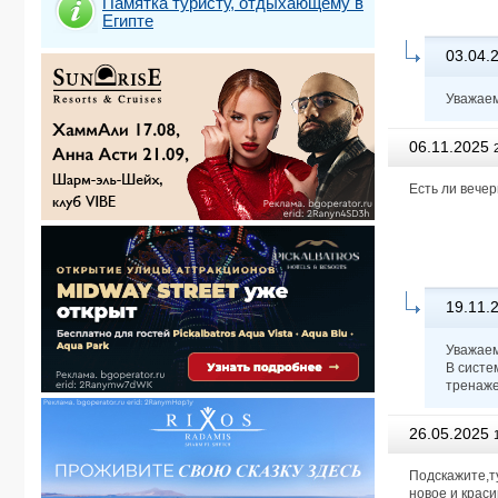
Памятка туристу, отдыхающему в
Египте
03.04.
Уважаем
06.11.2025
Есть ли вече
19.11.
Уважаем
В систе
тренаже
26.05.2025
Подскажите,т
новое и крас