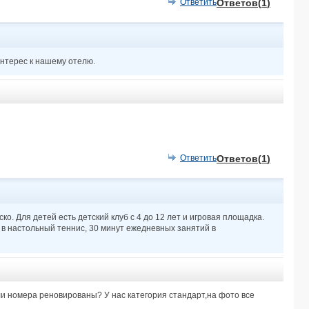
THREE CORNERS RIHANA RESORT 4*
Ответить
Ответов(
1
)
ARABIA AZUR 4*
MORENO SPA & RESORT 4*
FARAANA REEF 4*
DIAMOND BEACH BY PEARL (ex. AKASSIA DIMOND) 5*
нтерес к нашему отелю.
UTOPIA BEACH CLUB MARSA ALAM 4*
THE OBEROI BEACH RESORT 5*
AMWAJ OYOUN RESORT & SPA 4*
SUNRISE GARDEN BEACH RESORT -SELECT- 5*
ALEXANDER THE GREAT RESORT 4*
SHAMS SAFAGA 4*
Ответить
Ответов(
1
)
REWAYA INN RESORT 5*
TURTLES INN 3*
JAZ MAKADI STAR (only adults 16+) 5*
MOVENPICK RESORT & SPA EL GOUNA 5*
о. Для детей есть детский клуб с 4 до 12 лет и игровая площадка.
SHERATON SOMA BAY RESORT 5*
ы в настольный теннис, 30 минут ежедневных занятий в
DOMINA CORAL BAY AQUAMARINE POOL 5*
GIFTUN AZUR 3*
MONTE CARLO SHARM RESORT & SPA 5*
GRAND BLUE SAINT MARIA AQUA PARK HOTEL 3*
LE PACHA RESORT 4*
ли номера реновированы? У нас категория стандарт,на фото все
XPERIENCE KIROSEIZ PARKLAND 5*