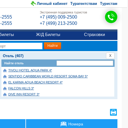
Личный кабинет
Турагентствам
Туристам
Экстренная поддержка туристов
9-2555
+7 (495) 009-2500
6-2555
+7 (499) 213-2500
билеты
Ж/Д Билеты
Страховки
Отель (407)
X
Найти отель
TIVOLI HOTEL AQUA PARK 4*
SENTIDO CARIBBEAN WORLD RESORT SOMA BAY 5*
EL KARMA AQUA BEACH RESORT 4*
FALCON HILLS 3*
DIVE INN RESORT 3*
GOLDEN BEACH RESORT AND AQUA PARK 4*
ALBATROS SHARM RESORT (ex. BEACH ALBATROS RESORT) 4*
MOSAIQUE 4*
SULTAN GARDENS RESORT 5*
Номера
LABRANDA CLUB PARADISIO HOTEL EL GOUNA 4*