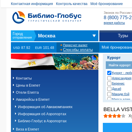
Контактная информация
Контроль качества
Моё бронирование
Звонок по России
8 (800) 775-
время работы
Туры
Москва
Пересчет валют
Моё бронирован
87.92
101.48
USD
EUR
Способы оплаты
Курорт
Найти курорт
Курорт - люб
Контакты
Александрия
Беренис
Цены в Египет
Дахаб
Отели Египта
Макади бэй
Авиарейсы в Египет
Марса алам
Нувейба
Информация об Авиакомпаниях
BELLA VIST
Сафага
Информация об Аэропортах
Сахл хашиш
Х
Сома бэй
Библио-Глобус в Аэропортах
Таба
Виза в Египет
Хургада