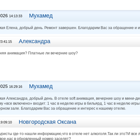
Мухамед
2026
14:13:33
ая Елена, добрый день. Ремонт завершен. Благодарим Вас за обращение и и
Александра
23:41:15
рняя анимация? Платные ли вечерние шоу?
Мухамед
2025
16:29:16
ая Александра, добрый день. В отеле soft анимация, вечерние шоу и мини-диск
му «все включено» входит: 1 час в неделю игры в бильярд, 1 час в неделю игр
рном зале. Благодарим Вас за обращение и интерес к нашему отелю.
Новгородская Оксана
19:09:10
уристы где-то нашли информацию,что в отеле нет алкоголя.Так ли это?И все 
ивое,нас в обновленный номер заселят?