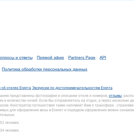
опросы и ответы
Прямой эфир
Partners Page
API
Политика обработки персональных данных
 об отелях Египта
Экскурсии по достопримечательностям Египта
иманию представлены фотографии и описание отеля и номеров,
отзывы
, расп
к и количество ночей. Если Вы отправляетесь на отдых, а через несколько 
зом. Конструктор путешествия также напомнит Вам о трансфере , страховке и
одимых для оформления визы в Египет и порядком оформления можно ознако
ательные.
51 человек.
34 человек.