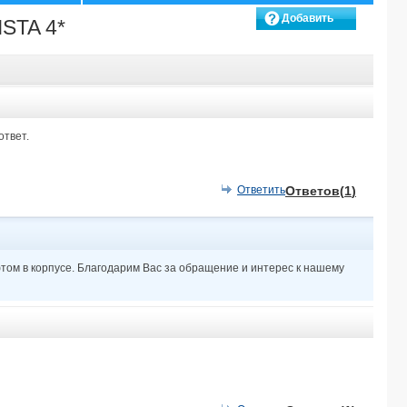
FARAANA HEIGHTS 4*
Добавить
STA 4*
DOMINA CORAL BAY SULTAN BEACH 5*
вопрос
JAZ SOMA BEACH 4*
CLEOPATRA LUXURY RESORT SHARM EL SHEIKH (only adults 16+) 5*
WADI LAHMY AZUR RESORT 3*
PICKALBATROS LAGUNA VISTA BEACH & AQUA PARK 5*
DOMINA CORAL BAY PRESTIGE 5*
ответ.
PARROTEL AQUA PARK RESORT 4*
PICKALBATROS ROYAL MODERNA RESORT 5*
PICKALBATROS WHITE BEACH RESORT 5*
Ответить
Ответов(
1
)
TITANIC PALACE 5*
ALBATROS AQUA PARK (ex. GARDEN RESORT) 4*
CONCORDE MOREEN BEACH & SPA 5*
NOVOTEL MARSA ALAM 5*
фтом в корпусе. Благодарим Вас за обращение и интерес к нашему
CATARACT RESORT 4*
JAZ GRAND MARSA ALAM 5*
SUNRISE DIAMOND BEACH RESORT - GRAND SELECT 5*
VIE PALMA DI SHARM RESORT & AQUA PARK 4*
CATARACT LAYALINA 3*
SRNTY SUN RAY (ex. SERENITY ALMA HEIGHTS) 5*
MARITIM JOLIE VILLE RESORT & CASINO 5*