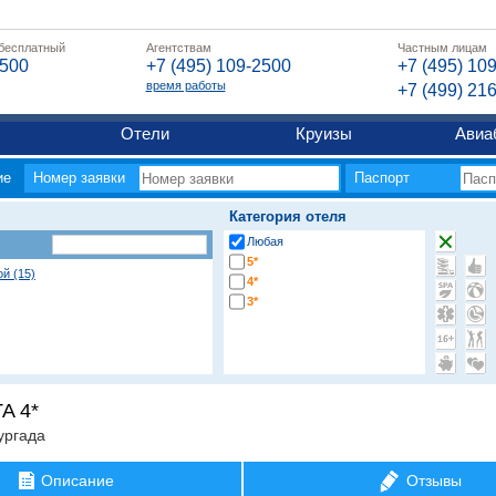
 бесплатный
Агентствам
Частным лицам
2500
+7 (495) 109-2500
+7 (495) 10
время работы
+7 (499) 21
Отели
Круизы
Авиа
ие
Номер заявки
Паспорт
Категория отеля
Любая
5*
ой (15)
4*
3*
A 4*
ургада
Описание
Отзывы