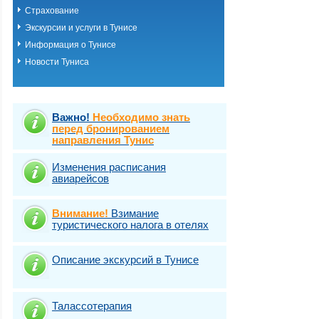
Страхование
Экскурсии и услуги в Тунисе
Информация о Тунисе
Новости Туниса
Важно!
Необходимо знать
перед бронированием
направления Тунис
Изменения расписания
авиарейсов
Внимание!
Взимание
туристического налога в отелях
Описание экскурсий в Тунисе
Талассотерапия