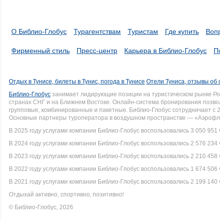
О Библио-Глобус
Турагентствам
Туристам
Где купить
Воп
Фирменный стиль
Пресс-центр
Карьера в Библио-Глобус
П
Отдых в Тунисе, билеты в Тунис, погода в Тунисе
Отели Туниса, отзывы об 
Библио-Глобус
занимает лидирующие позиции на туристическом рынке Рос
странах СНГ и на Ближнем Востоке. Онлайн-система бронирования позво
групповые, комбинированные и пакетные. Библио-Глобус сотрудничает с 
Основные партнеры туроператора в воздушном пространстве — «Аэрофло
В 2025 году услугами компании Библио-Глобус воспользовались 3 050 951 
В 2024 году услугами компании Библио-Глобус воспользовались 2 576 234 
В 2023 году услугами компании Библио-Глобус воспользовались 2 210 458 
В 2022 году услугами компании Библио-Глобус воспользовались 1 674 506 
В 2021 году услугами компании Библио-Глобус воспользовались 2 199 140 
Отдыхай активно, спортивно, позитивно!
© Библио-Глобус, 2026