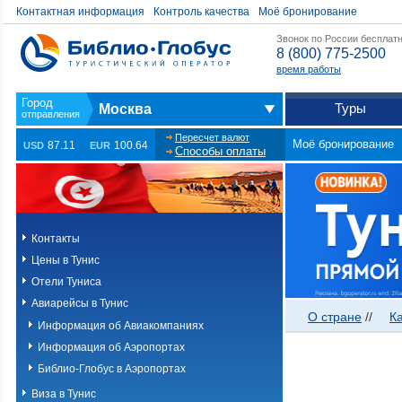
Контактная информация
Контроль качества
Моё бронирование
Звонок по России бесплат
8 (800) 775-2500
время работы
Туры
Москва
Пересчет валют
Моё бронирование
87.11
100.64
USD
EUR
Способы оплаты
Контакты
Цены в Тунис
Отели Туниса
Авиарейсы в Тунис
О стране
//
К
Информация об Авиакомпаниях
Информация об Аэропортах
Библио-Глобус в Аэропортах
Виза в Тунис