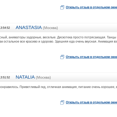
Открыть отзыв в отдельном окн
ANASTASIA
(Москва)
13:54:52
ИП Исакова Елена Валерьевна
сный, аниматоры задорные, веселые. Дискотека просто потрясающая. Танцы зд
ак остальное все красиво и здорово. Здешняя еда очень вкусная. Анимация вз
Открыть отзыв в отдельном окн
NATALIA
(Москва)
13:51:52
ООО "АРИАДНА"
понравилось. Приветливый гид, отличная анимация, питание очень хорошее, 
Открыть отзыв в отдельном окн