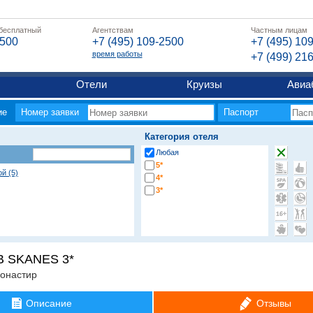
 бесплатный
Агентствам
Частным лицам
2500
+7 (495) 109-2500
+7 (495) 10
время работы
+7 (499) 21
Отели
Круизы
Авиа
ие
Номер заявки
Паспорт
Категория отеля
Любая
5*
й (5)
4*
3*
 SKANES 3*
онастир
Описание
Отзывы