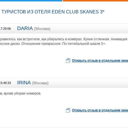
ТУРИСТОВ ИЗ ОТЕЛЯ EDEN CLUB SKANES 3*
DARIA
(Москва)
17:29:06
Евразия
равилось: как встретили, как убирались в номерах. Кухня отличная. Анимация -
рослое диско. Отношение прекрасное. По пятибальной шкале 5+.
Открыть отзыв в отдельном окн
IRINA
(Москва)
15:48:33
Туристическое агентство Пять Плюс
м, кроме уборки номеров.
Открыть отзыв в отдельном окн