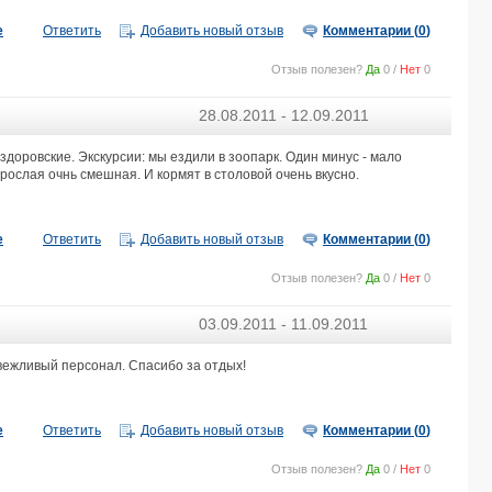
ROYAL THALASSA MONASTIR 5*
е
Ответить
Добавить новый отзыв
Комментарии (
0
)
CLUB NOVOSTAR DAR KHAYAM 3*
ROYAL AZUR THALASSA 5*
Отзыв полезен?
Да
0
/
Нет
0
RESIDENCE MAHMOUD 3*
OCEANA HOTEL & SPA 5*
28.08.2011 - 12.09.2011
ROYAL JINENE BEACH & SPA 4*
MARHABA ROYAL SALEM 4*
оровские. Экскурсии: мы ездили в зоопарк. Один минус - мало
рослая очнь смешная. И кормят в столовой очень вкусно.
NOVOSTAR BEL AZUR THALASSA & BUNGALOWS 4*
SENTIDO BELLEVUE PARK 5*
THE ORANGERS GARDEN VILLAS & BUNGALOW 5*
е
Ответить
Добавить новый отзыв
Комментарии (
0
)
EL MOURADI CLUB EL KANTAOUI 4*
MARHABA SALEM 4*
Отзыв полезен?
Да
0
/
Нет
0
OCCIDENTAL SOUSSE MARHABA 4*
CALIMERA DELFINO BEACH RESORT & SPA 4*
03.09.2011 - 11.09.2011
HAMMAMET HOTEL & SPA 4*
EL MEHDI BEACH RESORT 4*
вежливый персонал. Спасибо за отдых!
LE ZENITH 3*
LELLA BAYA THALASSO 4*
е
Ответить
Добавить новый отзыв
Комментарии (
0
)
EL MOURADI CAP MAHDIA 3*
SHEMS HOLIDAY VILLAGE & AQUAPARK 3*
Отзыв полезен?
Да
0
/
Нет
0
LAICO HAMMAMET 5*