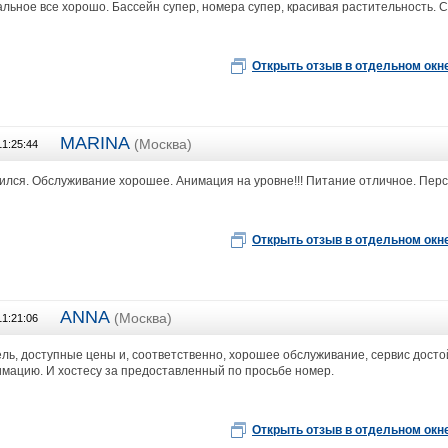
льное все хорошо. Бассейн супер, номера супер, красивая растительность. 
Открыть отзыв в отдельном окн
MARINA
(Москва)
11:25:44
Глобал Тревел Патриаршие пруды
ился. Обслуживание хорошее. Анимация на уровне!!! Питание отличное. Пер
Открыть отзыв в отдельном окн
ANNA
(Москва)
11:21:06
Глобал Тревел Патриаршие пруды
ль, доступные цены и, соответственно, хорошее обслуживание, сервис досто
имацию. И хостесу за предоставленный по просьбе номер.
Открыть отзыв в отдельном окн