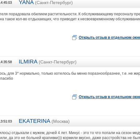
YANA
(Санкт-Петербург)
14:45:03
Нью Трэвел
теля порадовала обилием растительности. К обслуживающему персоналу пре
 на такое кол-во отдыхающих, что приводит к несвоевременному обслуживани
Открыть отзыв в отдельном окн
ILMIRA
(Санкт-Петербург)
14:35:58
Премиум Тревел
сь, для 3* нормально, только хотелось бы меню поразнообразнее, т.е. не жир
Спасибо
Открыть отзыв в отдельном окн
EKATERINA
(Москва)
13:51:03
Презентация- тур (ИП Старыгина А.М.)
лось) отдыхали с мужем, дочей 4 лет. Минус - это то что попали на сезон мед
или, да это не больней крапивки))) кормили вкусно, даже расстройства не был