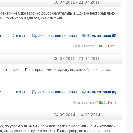
06.07.2011 - 21.07.2011
тензий нет, достаточно доброжелательный. Однако ресторан явно
ю. Отель хорош для отдыха с детьми
е
Ответить
Добавить новый отзыв
Комментарии (
0
)
Отзыв полезен?
Да
0
/
Нет
0
06.07.2011 - 21.07.2011
ное, острое.... Плюс программа и музыку поразнообразнее, а так
е
Ответить
Добавить новый отзыв
Комментарии (
0
)
Отзыв полезен?
Да
0
/
Нет
0
04.09.2014 - 14.09.2014
уз, по утрам они были и ребенок боялся в море идти, а мы купались,
о, что случается в путешествиях. Горки супер, не вылезали с них