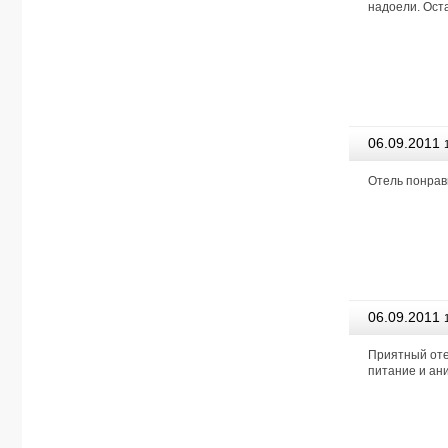
надоели. Оста
06.09.2011
Агентство
Отель понрав
06.09.2011
Агентство
Приятный оте
питание и ан