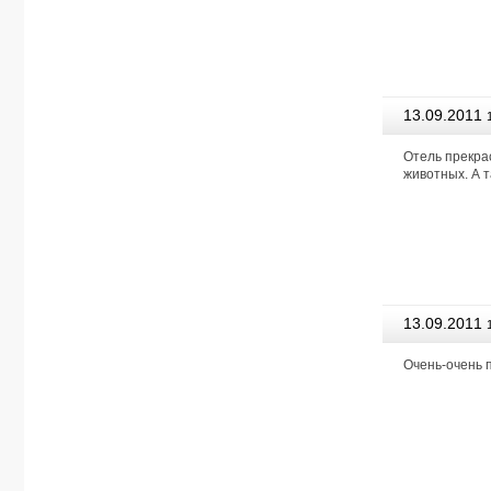
13.09.2011
Агентство
Отель прекра
животных. А т
13.09.2011
Агентство
Очень-очень 