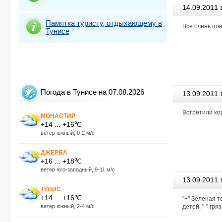
14.09.2011
Памятка туристу, отдыхающему в
Агентство
Все очень по
Тунисе
Погода в Тунисе на 07.08.2026
13.09.2011
Агентство
Встретили хо
МОНАСТИР
+14 ... +16℃
ветер южный, 0-2 м/с
ДЖЕРБА
+16 ... +18℃
ветер юго-западный, 9-11 м/с
13.09.2011
ТУНИС
+14 ... +16℃
Агентство
"+" Зеленая 
ветер южный, 2-4 м/с
детей. "-" гр