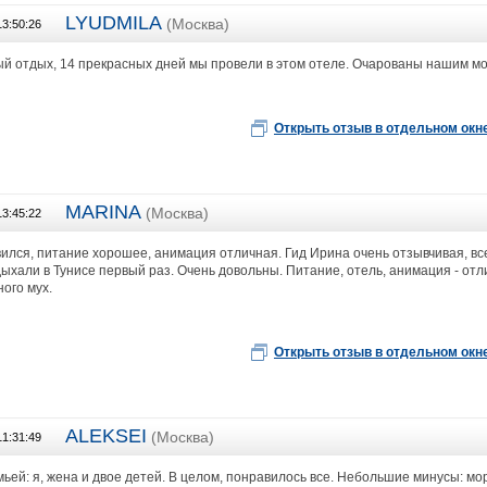
LYUDMILA
(Москва)
13:50:26
Сеть турагентств ЭЛИТ ТУР
й отдых, 14 прекрасных дней мы провели в этом отеле. Очарованы нашим мол
Открыть отзыв в отдельном окн
MARINA
(Москва)
13:45:22
ООО "Туристическое бюро "Кенгуру-Тур"
лся, питание хорошее, анимация отличная. Гид Ирина очень отзывчивая, все
дыхали в Тунисе первый раз. Очень довольны. Питание, отель, анимация - о
ого мух.
Открыть отзыв в отдельном окн
ALEKSEI
(Москва)
11:31:49
Триада Тур
ьей: я, жена и двое детей. В целом, понравилось все. Небольшие минусы: мо