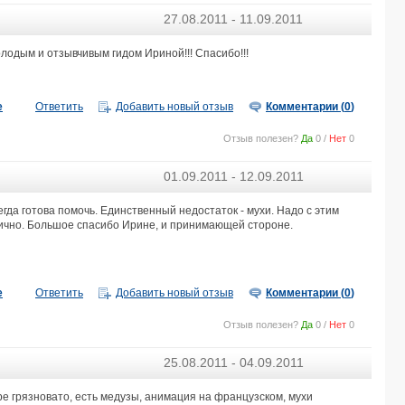
MEDITERRANEE THALASSO GOLF 3*
27.08.2011 - 11.09.2011
SEABEL ALHAMBRA BEACH GOLF & SPA 4*
BELLA VISTA FAMILY RESORT 4*
одым и отзывчивым гидом Ириной!!! Спасибо!!!
HILTON SKANES MONASTIR BEACH RESORT 5*
ONE RESORT PREMIUM 4*
THALASSA SOUSSE RESORT & AQUAPARK 4*
е
Ответить
Добавить новый отзыв
Комментарии (
0
)
EL MOURADI PORT EL KANTAOUI 4*
Отзыв полезен?
Да
0
/
Нет
0
REGENCY HOTEL & SPA 4*
IBEROSTAR WAVES AVERROES 4*
01.09.2011 - 12.09.2011
THE SINDBAD 5*
TOUR KHALEF THALASSO & SPA 5*
гда готова помочь. Единственный недостаток - мухи. Надо с этим
HASDRUBAL THALASSA & SPA YASMINE HAMMAMET 5*
тлично. Большое спасибо Ирине, и принимающей стороне.
NAHRAWESS RESORT & THALASSO 4*
CLUB NOVOSTAR SOL AZUR BEACH CONGRESS 4*
EL MOURADI CLUB SELIMA 3*
е
Ответить
Добавить новый отзыв
Комментарии (
0
)
MEDINA BELISAIRE & THALASSO 4*
HOUDA GOLF BEACH & AQUAPARK 3*
Отзыв полезен?
Да
0
/
Нет
0
STEIGENBERGER MARHABA THALASSO 5*
IBEROSTAR SELECTION DIAR EL ANDALOUS 5*
25.08.2011 - 04.09.2011
ONE RESORT JOCKEY 4*
SOUSSE PEARL MARRIOTT RESORT & SPA 5*
ре грязновато, есть медузы, анимация на французском, мухи