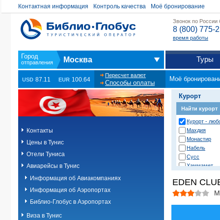
Контактная информация
Контроль качества
Моё бронирование
Звонок по России
8 (800) 775-
время работы
Туры
Москва
Пересчет валют
Моё бронирован
87.11
100.64
USD
EUR
Способы оплаты
Курорт
Найти курорт
Курорт - любо
Контакты
Махдия
Монастир
Цены в Тунис
Набель
Отели Туниса
Сусс
Авиарейсы в Тунис
Хаммамет
Информация об Авиакомпаниях
EDEN CLUB
Информация об Аэропортах
М
Библио-Глобус в Аэропортах
Виза в Тунис