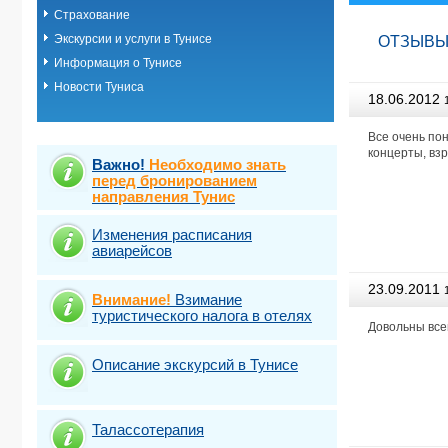
Страхование
Экскурсии и услуги в Тунисе
ОТЗЫВЫ 
Информация о Тунисе
Новости Туниса
18.06.2012
Агентство
Все очень пон
концерты, вз
Важно!
Необходимо знать
перед бронированием
направления Тунис
Изменения расписания
авиарейсов
23.09.2011
Внимание!
Взимание
туристического налога в отелях
Агентство
Довольны все
Описание экскурсий в Тунисе
Талассотерапия