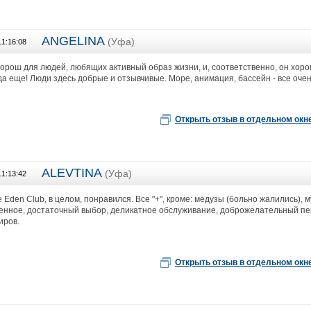
ANGELINA
(Уфа)
11:16:08
Грандтур
хорош для людей, любящих активный образ жизни, и, соответственно, он хор
да еще! Люди здесь добрые и отзывчивые. Море, анимация, бассейн - все оче
Открыть отзыв в отдельном окн
ALEVTINA
(Уфа)
11:13:42
Туристическое агентство ОМЕГА ГРУПП
 Eden Club, в целом, понравился. Все "+", кроме: медузы (больно жалились),
енное, достаточный выбор, деликатное обслуживание, доброжелательный перс
иров.
Открыть отзыв в отдельном окн