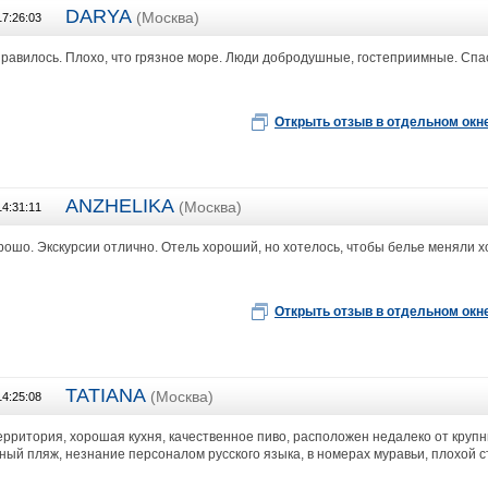
DARYA
(Москва)
17:26:03
Туристическое агентство "Колумб"
нравилось. Плохо, что грязное море. Люди добродушные, гостеприимные. Спа
Открыть отзыв в отдельном окн
ANZHELIKA
(Москва)
14:31:11
ИП Исакова Елена Валерьевна
рошо. Экскурсии отлично. Отель хороший, но хотелось, чтобы белье меняли х
Открыть отзыв в отдельном окн
TATIANA
(Москва)
14:25:08
Горячие туры Бауманская
территория, хорошая кухня, качественное пиво, расположен недалеко от круп
язный пляж, незнание персоналом русского языка, в номерах муравьи, плохой с