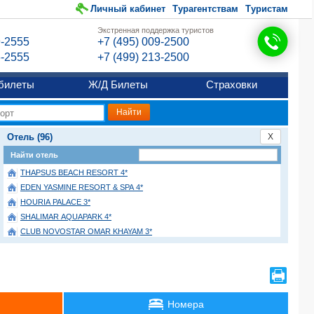
Личный кабинет
Турагентствам
Туристам
Экстренная поддержка туристов
9-2555
+7 (495) 009-2500
6-2555
+7 (499) 213-2500
билеты
Ж/Д Билеты
Страховки
Отель (96)
X
Найти отель
THAPSUS BEACH RESORT 4*
EDEN YASMINE RESORT & SPA 4*
HOURIA PALACE 3*
SHALIMAR AQUAPARK 4*
CLUB NOVOSTAR OMAR KHAYAM 3*
ROYAL TULIP TAJ SULTAN 5*
BLUMAR RESORT & SPA 4*
ZODIAC HOTEL & AQUA PARK 4*
THE ORANGERS BEACH RESORT & BUNGALOW 4*
Номера
MEDINA SOLARIA & THALASSO 5*