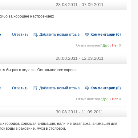
MARHABA PALACE 5*
28.08.2011 - 07.09.2011
IBEROSTAR SELECTION KURIAT PALACE 5*
JINENE RESORT & SPA 3*
сибо за хорошее настроение!:)
VINCCI HELYA BEACH 4*
EL MOURADI HAMMAMET 4*
EL MOURADI PALM MARINA 5*
е
Ответить
Добавить новый отзыв
Комментарии (
0
)
VINCCI SAPHIR PALACE & SPA 5*
Отзыв полезен?
Да
0
/
Нет
0
ABOU SOFIANE HOTEL & AQUAPARK 4*
EL MOURADI PALACE 5*
28.08.2011 - 12.09.2011
GOLF RESIDENCE 4*
RIVIERA HOTEL 4*
отя бы раз в неделю. Остальное все хорошо.
MAHDIA BEACH & AQUAPARK 4*
GOLDEN YASMIN MEHARI HAMMAMET THALASSO & SPA 5*
NESRINE 4*
е
Ответить
Добавить новый отзыв
Комментарии (
0
)
SAHARA BEACH AQUAPARK RESORT 3*
THE MIRAGE RESORT & SPA (ex. IBEROSTAR SELECTION MIRAGE HAMMAMET) 
Отзыв полезен?
Да
0
/
Нет
0
RIADH PALMS RESORT & SPA 4*
EL MOURADI SKANES 4*
30.08.2011 - 11.09.2011
ALHAMBRA THALASSO 5*
ных городов, хорошая анимация, наличие аквапарка, анимация для
REGENCY HAMMAMET 3*
ток воды в раковине, мухи в столовой.
EL MOURADI EL MENZAH 4*
SENTIDO PHENICIA 4*