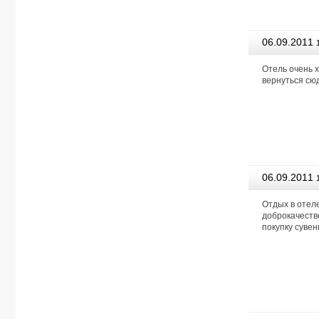
06.09.2011
Агентство
Отель очень 
вернуться сю
06.09.2011
Агентство
Отдых в отеле
доброкачеств
покупку сувен