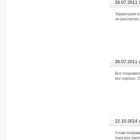
26.07.2011
Агентство
Территория о
не рассчитан
26.07.2011
Агентство
Все понравило
все хорошо. 
22.10.2014
Агентство
А нам понрави
пару раз ужал