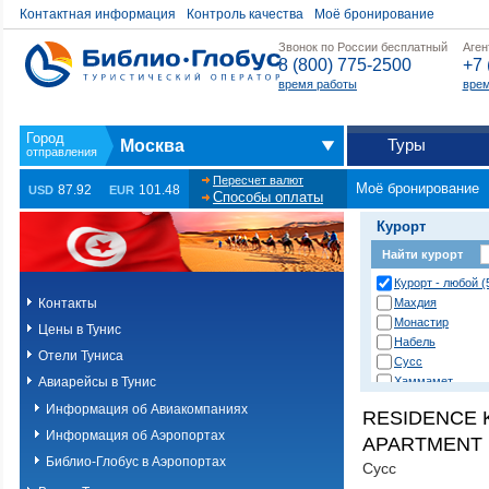
Контактная информация
Контроль качества
Моё бронирование
Звонок по России бесплатный
Аген
8 (800) 775-2500
+7 
время работы
врем
Туры
Москва
Пересчет валют
Моё бронирование
87.92
101.48
USD
EUR
Способы оплаты
Курорт
Найти курорт
Курорт - любой (
Контакты
Махдия
Монастир
Цены в Тунис
Набель
Отели Туниса
Сусс
Авиарейсы в Тунис
Хаммамет
Информация об Авиакомпаниях
RESIDENCE 
Информация об Аэропортах
APARTMENT
Библио-Глобус в Аэропортах
Сусс