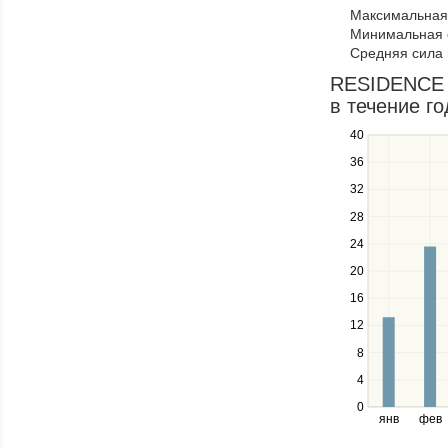
to
Максимальная 
navigate
Минимальная 
through
Средняя сила 
items
in
RESIDENCE 
a
в течение го
series.
40
Use
the
36
up
32
and
down
28
keys
24
to
navigate
20
between
16
series.
12
Use
the
8
left
4
and
right
0
янв
фев
keys
to