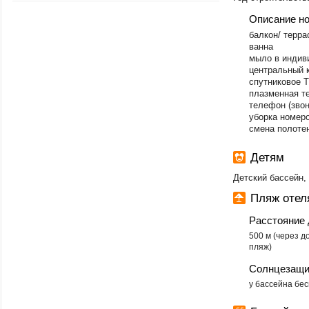
Описание н
балкон/ терра
ванна
мыло в индив
центральный к
спутниковое 
плазменная т
телефон (зв
уборка номеро
смена полотен
Детям
Детский бассейн,
Пляж оте
Расстояние 
500 м (через д
пляж)
Солнцезащи
у бассейна бе