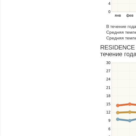
4
and
right
0
янв
фев
keys
to
В течение год
navigate
Средняя темпе
through
Средняя темпе
items
in
RESIDENCE 
a
течение года
series.
30
Use
the
27
up
24
and
down
21
keys
18
to
navigate
15
between
12
series.
Use
9
the
6
left