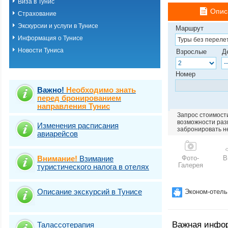
Виза в Тунис
Опис
Страхование
Экскурсии и услуги в Тунисе
Маршрут
Информация о Тунисе
Новости Туниса
Взрослые
Д
Номер
Важно!
Необходимо знать
перед бронированием
направления Тунис
Запрос стоимости
возможности разм
Изменения расписания
забронировать н
авиарейсов
Внимание!
Взимание
Фото-
В
Галерея
туристического налога в отелях
Описание экскурсий в Тунисе
Эконом-отель
Важная инфо
Талассотерапия