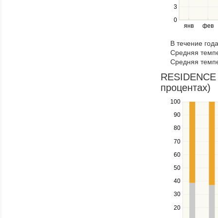
3
and
right
0
янв
фев
keys
to
В течение год
navigate
Средняя темпе
through
Средняя темпе
items
in
RESIDENCE 
a
процентах)
series.
100
Use
the
90
up
80
and
down
70
keys
60
to
navigate
50
between
40
series.
Use
30
the
20
left