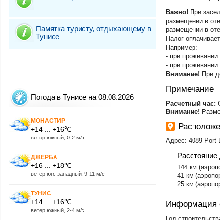
Важно!
При засел
размещении в отел
Памятка туристу, отдыхающему в
размещении в оте
Тунисе
Налог оплачивает
Например:
- при проживании 
- при проживании 
Внимание!
При д
Примечание
Погода в Тунисе на 08.08.2026
​Расчетный час:
Внимание!
Разме
МОНАСТИР
Располож
+14 ... +16℃
ветер южный, 0-2 м/с
Адрес: 4089 Port E
Расстояние 
ДЖЕРБА
+16 ... +18℃
144 км (аэропо
ветер юго-западный, 9-11 м/с
41 км (аэропо
25 км (аэропо
ТУНИС
+14 ... +16℃
Информация 
ветер южный, 2-4 м/с
Год строительства