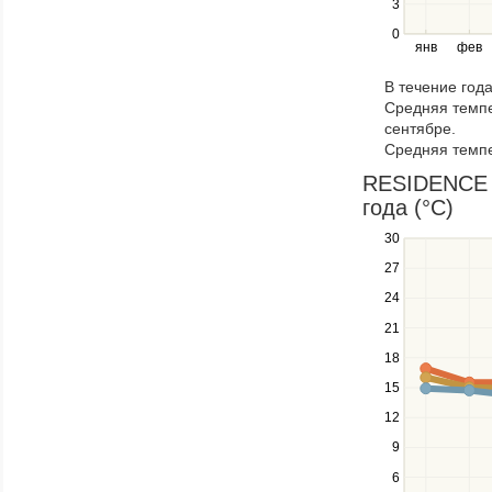
3
and
right
0
янв
фев
keys
to
В течение год
navigate
Средняя темпе
through
сентябре.
items
Средняя темпе
in
a
RESIDENCE 
series.
года (°C)
30
Use
the
27
up
24
and
down
21
keys
18
to
navigate
15
between
12
series.
Use
9
the
6
left