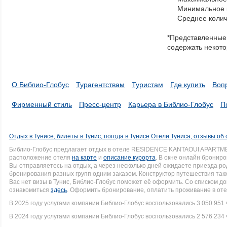
navigate
Минимальное к
through
Среднее колич
items
in
*Представленные 
a
содержать некото
series.
О Библио-Глобус
Турагентствам
Туристам
Где купить
Воп
Фирменный стиль
Пресс-центр
Карьера в Библио-Глобус
П
Отдых в Тунисе, билеты в Тунис, погода в Тунисе
Отели Туниса, отзывы об 
Библио-Глобус предлагает отдых в отеле RESIDENCE KANTAOUI APARTME
расположение отеля
на карте
и
описание курорта
. В окне онлайн брониро
Вы отправляетесь на отдых, а через несколько дней ожидаете приезда р
бронирования разных групп одним заказом. Конструктор путешествия такж
Вас нет визы в Тунис, Библио-Глобус поможет её оформить. Со списком 
ознакомиться
здесь
. Оформить бронирование, оплатить проживание в оте
В 2025 году услугами компании Библио-Глобус воспользовались 3 050 951 
В 2024 году услугами компании Библио-Глобус воспользовались 2 576 234 