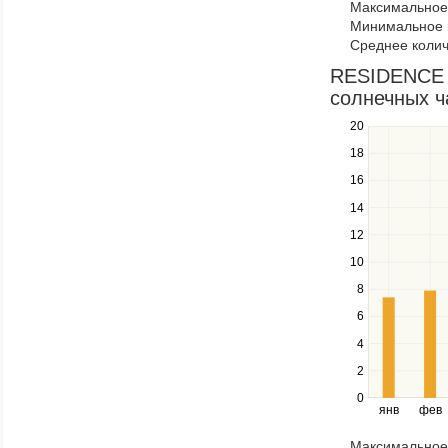
Максимальное 
navigate
Минимальное к
through
Среднее колич
items
in
RESIDENCE 
a
солнечных ч
series.
20
Use
the
18
up
16
and
down
14
keys
12
to
navigate
10
between
8
series.
Use
6
the
4
left
2
and
right
0
янв
фев
keys
to
Максимальное 