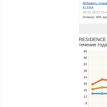
Добавить отзыв
ELENA
30.01.2012
10:4
Отлично: SPA, кух
RESIDENCE 
течение года
40
Use
the
36
up
32
and
down
28
keys
24
to
navigate
20
between
16
series.
12
Use
the
8
left