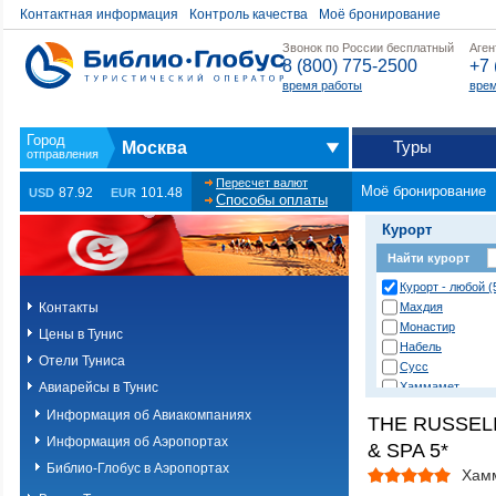
Контактная информация
Контроль качества
Моё бронирование
Звонок по России бесплатный
Аген
8 (800) 775-2500
+7 
время работы
врем
Туры
Москва
Пересчет валют
Моё бронирование
87.92
101.48
USD
EUR
Способы оплаты
Курорт
Найти курорт
Курорт - любой (
Контакты
Махдия
Монастир
Цены в Тунис
Набель
Отели Туниса
Сусс
Авиарейсы в Тунис
Хаммамет
Информация об Авиакомпаниях
THE RUSSEL
Информация об Аэропортах
& SPA 5*
Библио-Глобус в Аэропортах
Хам