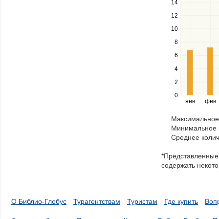
down
14
keys
12
to
navigate
10
between
8
series.
Use
6
the
4
left
2
and
right
0
янв
фев
keys
to
Максимальное 
navigate
Минимальное к
through
Среднее колич
items
in
*Представленные 
a
содержать некото
series.
О Библио-Глобус
Турагентствам
Туристам
Где купить
Воп