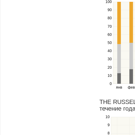
100
Use
the
90
up
80
and
down
70
keys
60
to
navigate
50
between
40
series.
Use
30
the
20
left
10
and
right
0
янв
фев
keys
to
navigate
THE RUSSELI
through
течение года
items
in
10
Use
a
the
9
series.
up
8
and