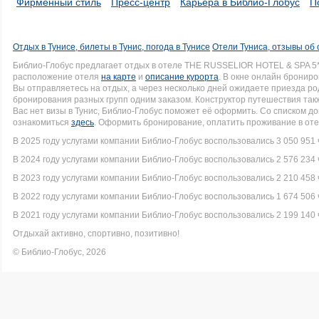
Фирменный стиль
Пресс-центр
Карьера в Библио-Глобус
П
Отдых в Тунисе, билеты в Тунис, погода в Тунисе
Отели Туниса, отзывы об 
Библио-Глобус предлагает отдых в отеле THE RUSSELIOR HOTEL & SPA 5
расположение отеля
на карте
и
описание курорта
. В окне онлайн брониро
Вы отправляетесь на отдых, а через несколько дней ожидаете приезда р
бронирования разных групп одним заказом. Конструктор путешествия такж
Вас нет визы в Тунис, Библио-Глобус поможет её оформить. Со списком 
ознакомиться
здесь
. Оформить бронирование, оплатить проживание в оте
В 2025 году услугами компании Библио-Глобус воспользовались 3 050 951 
В 2024 году услугами компании Библио-Глобус воспользовались 2 576 234 
В 2023 году услугами компании Библио-Глобус воспользовались 2 210 458 
В 2022 году услугами компании Библио-Глобус воспользовались 1 674 506 
В 2021 году услугами компании Библио-Глобус воспользовались 2 199 140 
Отдыхай активно, спортивно, позитивно!
© Библио-Глобус, 2026