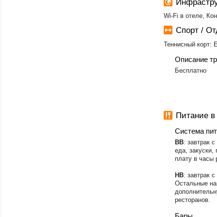
Инфрастру
Wi-Fi в отеле, Ко
Спорт / О
Теннисный корт: 
Описание тр
Бесплатно
Питание в
Система пи
BB
: завтрак 
еда, закуски,
плату в часы 
HB
: завтрак с
Остальные нап
дополнительн
ресторанов.
Бары