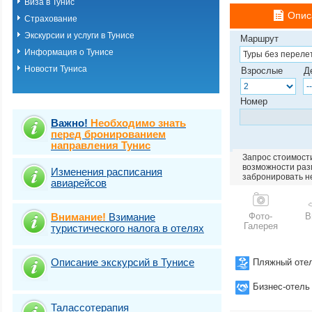
Виза в Тунис
Опис
Страхование
Экскурсии и услуги в Тунисе
Маршрут
Информация о Тунисе
Новости Туниса
Взрослые
Д
Номер
Важно!
Необходимо знать
перед бронированием
направления Тунис
Запрос стоимости
возможности разм
Изменения расписания
забронировать н
авиарейсов
Внимание!
Взимание
Фото-
В
Галерея
туристического налога в отелях
Описание экскурсий в Тунисе
Пляжный оте
Бизнес-отель
Талассотерапия