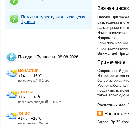
Важная инфо
Памятка туристу, отдыхающему в
Важно!
При засел
Тунисе
размещении в отел
размещении в оте
Налог оплачивает
Например:
- при проживании 
- при проживании 
Внимание!
При д
Погода в Тунисе на 08.08.2026
Примечание
Современный дост
МОНАСТИР
+14 ... +16℃
Интерьер отеля в
белье из органиче
ветер южный, 0-2 м/с
Респектабельная 
продукты, изыска
ДЖЕРБА
также японскую 
+16 ... +18℃
ветер юго-западный, 9-11 м/с
Расчетный час
: 
Расположе
ТУНИС
+14 ... +16℃
Адрес: Bp 76 Ya
ветер южный, 2-4 м/с