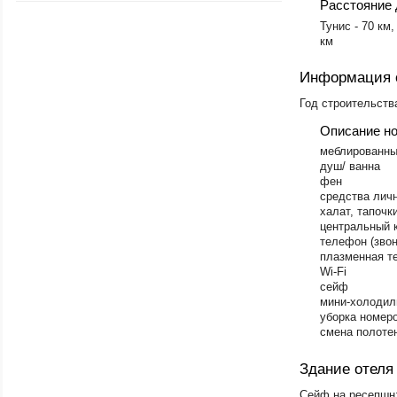
Расстояние 
Тунис - 70 км
км
Информация 
Год строительств
Описание н
меблированны
душ/ ванна
фен
средства лич
халат, тапочк
центральный к
телефон (звон
плазменная т
Wi-Fi
сейф
мини-холодил
уборка номеро
смена полоте
Здание отеля
Сейф на ресепшн: