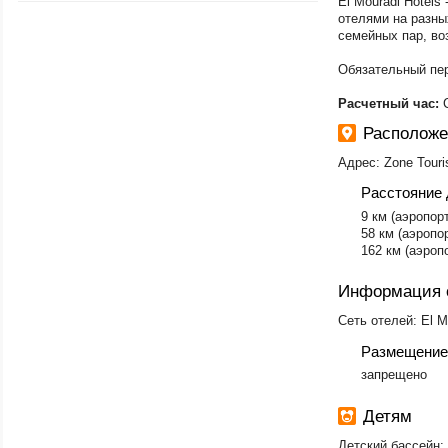
El Mouradi Hotel
отелями на разны
семейных пар, во
Обязательный пер
Расчетный час:
C
Расположе
Адрес: Zone Touris
Расстояние 
9 км (аэропор
58 км (аэропо
162 км (аэропо
Информация 
Сеть отелей: El M
Размещение
​запрещено
Детям
Детский бассейн: 