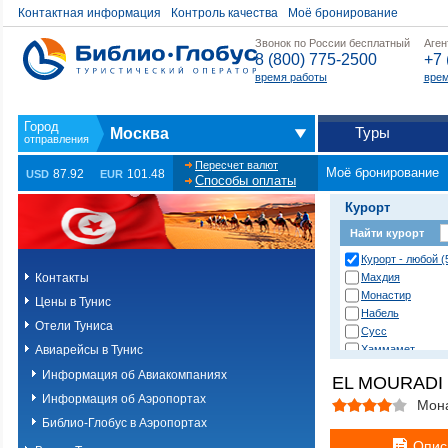
Контактная информация
Контроль качества
Моё бронирование
Звонок по России бесплатный
Аген
8 (800) 775-2500
+7 
время работы
врем
Туры
Москва
Пересчет валют
Моё бронирование
87.92
101.48
USD
EUR
Способы оплаты
Курорт
Найти курорт
Курорт - любой (
Контакты
Махдия
Монастир
Цены в Тунис
Набель
Отели Туниса
Сусс
Авиарейсы в Тунис
Хаммамет
Информация об Авиакомпаниях
EL MOURADI
Информация об Аэропортах
Мон
Библио-Глобус в Аэропортах
Опис