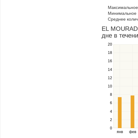
to
Максимальное 
navigate
Минимальное к
through
Среднее колич
items
in
EL MOURADI 
a
дне в течени
series.
20
Use
the
18
up
16
and
down
14
keys
12
to
navigate
10
between
8
series.
Use
6
the
4
left
2
and
right
0
янв
фев
keys