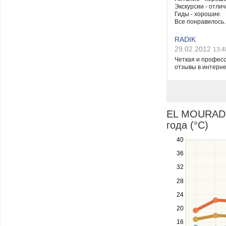
Экскурсии - отли
Гиды - хорошие.
Все понравилось.
RADIK
29.02.2012
13:4
Четкая и професс
отзывы в интерне
EL MOURADI 
года (°C)
40
Use
the
36
up
32
and
down
28
keys
24
to
navigate
20
between
16