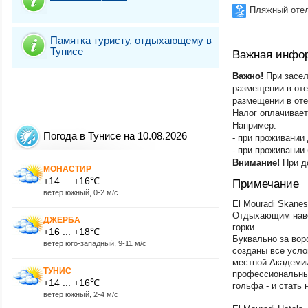
Пляжный оте
Памятка туристу, отдыхающему в
Тунисе
Важная инфо
Важно!
При засел
размещении в отел
размещении в оте
Налог оплачивает
Например:
Погода в Тунисе на 10.08.2026
- при проживании 
- при проживании 
Внимание!
При д
МОНАСТИР
+14 ... +16℃
Примечание
ветер южный, 0-2 м/с
El Mouradi Skane
Отдыхающим навер
ДЖЕРБА
горки.
+16 ... +18℃
Буквально за вор
ветер юго-западный, 9-11 м/с
созданы все усло
местной Академии
ТУНИС
профессиональных
+14 ... +16℃
гольфа - и стать
ветер южный, 2-4 м/с