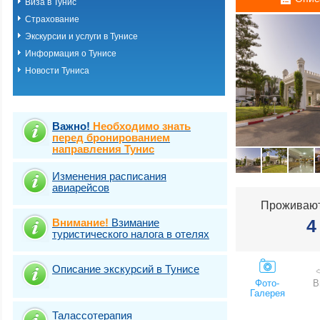
Виза в Тунис
Страхование
Экскурсии и услуги в Тунисе
Информация о Тунисе
Новости Туниса
Важно!
Необходимо знать
перед бронированием
направления Тунис
Изменения расписания
авиарейсов
Проживают
4
Внимание!
Взимание
туристического налога в отелях
Описание экскурсий в Тунисе
Фото-
В
Галерея
Талассотерапия