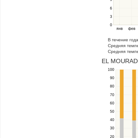
the
6
left
3
and
right
0
янв
фев
keys
to
В течение год
navigate
Средняя темпе
through
Средняя темпе
items
in
EL MOURADI 
a
100
Use
series.
the
90
up
80
and
down
70
keys
60
to
navigate
50
between
40
series.
Use
30
the
20