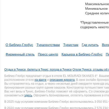
to
Максимальное 
navigate
Минимальное к
through
Среднее колич
items
in
*Представленные 
a
содержать некото
series.
О Библио-Глобус
Турагентствам
Туристам
Где купить
Воп
Фирменный стиль
Пресс-центр
Карьера в Библио-Глобус
П
Отдых в Тунисе, билеты в Тунис, погода в Тунисе
Отели Туниса, отзывы об 
Библио-Глобус предлагает отдых в отеле EL MOURADI SKANES 4*. Вашем
расположение отеля
на карте
и
описание курорта
. В окне онлайн брониро
Вы отправляетесь на отдых, а через несколько дней ожидаете приезда р
бронирования разных групп одним заказом. Конструктор путешествия такж
Вас нет визы в Тунис, Библио-Глобус поможет её оформить. Со списком 
ознакомиться
здесь
. Оформить бронирование, оплатить проживание в оте
В 2025 году услугами компании Библио-Глобус воспользовались 3 050 951 
В 2024 году услугами компании Библио-Глобус воспользовались 2 576 234 