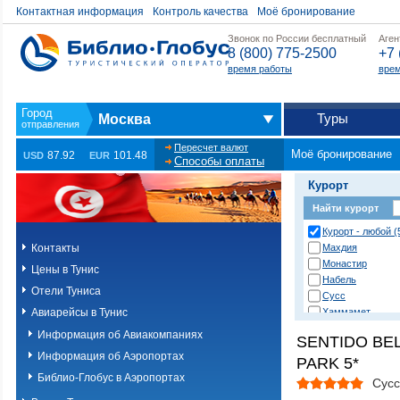
Контактная информация
Контроль качества
Моё бронирование
Звонок по России бесплатный
Аген
8 (800) 775-2500
+7 
время работы
врем
Туры
Москва
Пересчет валют
Моё бронирование
87.92
101.48
USD
EUR
Способы оплаты
Курорт
Найти курорт
Курорт - любой (
Контакты
Махдия
Монастир
Цены в Тунис
Набель
Отели Туниса
Сусс
Авиарейсы в Тунис
Хаммамет
Информация об Авиакомпаниях
SENTIDO BE
Информация об Аэропортах
PARK 5*
Библио-Глобус в Аэропортах
Сусс