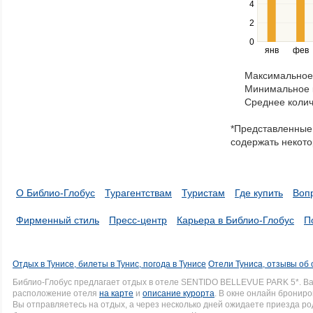
4
left
2
and
right
0
янв
фев
keys
to
Максимальное 
navigate
Минимальное к
through
Среднее колич
items
in
*Представленные 
a
содержать некото
series.
О Библио-Глобус
Турагентствам
Туристам
Где купить
Воп
Фирменный стиль
Пресс-центр
Карьера в Библио-Глобус
П
Отдых в Тунисе, билеты в Тунис, погода в Тунисе
Отели Туниса, отзывы об 
Библио-Глобус предлагает отдых в отеле SENTIDO BELLEVUE PARK 5*. В
расположение отеля
на карте
и
описание курорта
. В окне онлайн брониро
Вы отправляетесь на отдых, а через несколько дней ожидаете приезда р