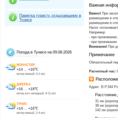
Важная инфо
Важно!
При засел
Памятка туристу, отдыхающему в
размещении в отел
Тунисе
размещении в оте
Налог оплачивает
Например:
- при проживании 
- при проживании 
Внимание!
При д
Погода в Тунисе на 09.08.2026
Примечание
​Обязательный пе
МОНАСТИР
+14 ... +16℃
Расчетный час:
ветер южный, 0-2 м/с
Расположе
ДЖЕРБА
Адрес: B.P.344 Por
+16 ... +18℃
ветер юго-западный, 9-11 м/с
Расстояние 
31 км (аэропо
ТУНИС
38 км (аэропо
+14 ... +16℃
142 км (аэропо
ветер южный, 2-4 м/с