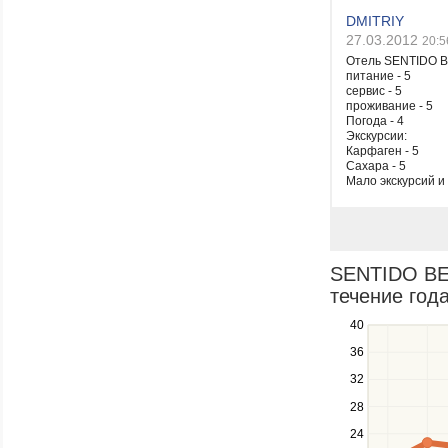
DMITRIY
27.03.2012
20:5
Отель SENTIDO 
питание - 5
сервис - 5
проживание - 5
Погода - 4
Экскурсии:
Карфаген - 5
Сахара - 5
Мало экскурсий и 
SENTIDO BEL
течение года
40
Use
the
36
up
32
and
down
28
keys
24
to