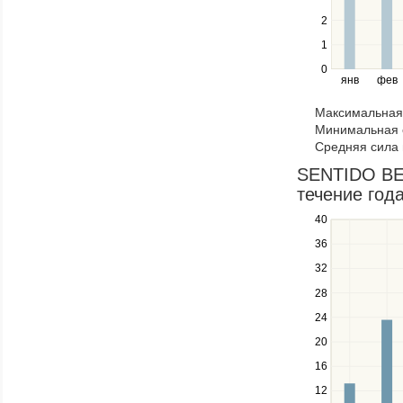
the
2
left
1
and
right
0
янв
фев
keys
to
Максимальная 
navigate
Минимальная 
through
Средняя сила 
items
in
SENTIDO BEL
a
течение год
series.
40
Use
the
36
up
32
and
down
28
keys
24
to
navigate
20
between
16
series.
12
Use