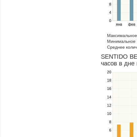
the
8
left
4
and
right
0
янв
фев
keys
to
Максимальное 
navigate
Минимальное к
through
Среднее колич
items
in
SENTIDO BEL
a
часов в дне 
series.
20
Use
the
18
up
16
and
down
14
keys
12
to
navigate
10
between
8
series.
Use
6
the