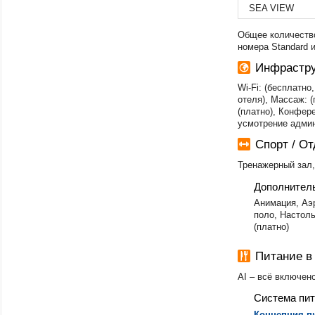
SEA VIEW
Общее количество
номера Standard и
Инфрастру
Wi-Fi: (бесплатн
отеля), Массаж: (
(платно), Конфер
усмотрение админ
Спорт / О
Тренажерный зал,
Дополнител
​Анимация, Аэ
поло, Настоль
(платно)
Питание в
AI – всё включен
Система пи
Концепция пи