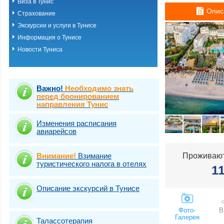
Виза в Тунис
Опис
Страхование
Экскурсии и услуги в Тунисе
Информация о Тунисе
Новости Туниса
Важно!
Необходимо знать
перед бронированием
направления Тунис
Изменения расписания
авиарейсов
Внимание!
Взимание
Проживают
туристического налога в отелях
1
Описание экскурсий в Тунисе
Фото-
В
Галерея
Талассотерапия