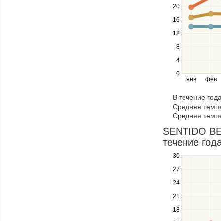
navigate
20
between
16
series.
12
Use
the
8
left
4
and
right
0
янв
фев
keys
to
В течение год
navigate
Средняя темпе
through
Средняя темпе
items
in
SENTIDO BEL
a
течение года
series.
30
Use
the
27
up
24
and
down
21
keys
18
to