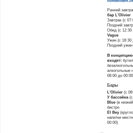
Ранний завтрак
бар L'Olivier
Завтрак (с 07:
Поздний завтра
Обед (с 12:30 
Vague
Ужин (с 18:30 
Поздний ужин 
В концепцию
входят:
бутил
безалкогольны
алкогольные н
08:00 до 00:00
Бары
L'Olivier
(с 08
У бассейна
(с
Blue
(в низкий
бистро
El Bey
(кругло
напитки местн
00:00)