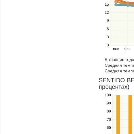
navigate
15
between
12
series.
Use
9
the
6
left
3
and
right
0
янв
фев
keys
to
В течение год
navigate
Средняя темпе
through
Средняя темпе
items
in
SENTIDO BEL
a
процентах)
series.
100
Use
the
90
up
80
and
down
70
keys
60
to