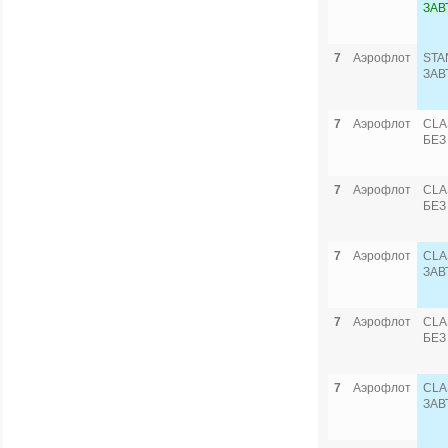
ЗАВ
7
Аэрофлот
STA
ЗАВ
7
Аэрофлот
CLA
БЕЗ
7
Аэрофлот
CLA
БЕЗ
7
Аэрофлот
CLA
ЗАВ
7
Аэрофлот
CLA
БЕЗ
7
Аэрофлот
CLA
ЗАВ