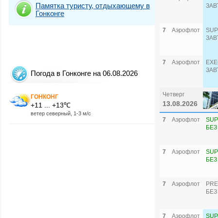
Памятка туристу, отдыхающему в
ЗАВ
Гонконге
7
Аэрофлот
SUP
ЗАВ
7
Аэрофлот
EXE
ЗАВ
Погода в Гонконге на 06.08.2026
Четверг
ГОНКОНГ
13.08.2026
+11 ... +13℃
ветер северный, 1-3 м/с
7
Аэрофлот
SUP
БЕЗ
7
Аэрофлот
SUP
БЕЗ
7
Аэрофлот
PRE
БЕЗ
7
Аэрофлот
SUP