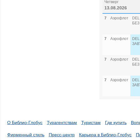
Четверг
13.08.2026
7
Аэрофлот
DEL
БЕЗ
7
Аэрофлот
DEL
ЗАВ
7
Аэрофлот
DEL
БЕЗ
7
Аэрофлот
DEL
ЗАВ
О Библио-Глобус
Турагентствам
Туристам
Где купить
Воп
Фирменный стиль
Пресс-центр
Карьера в Библио-Глобус
П