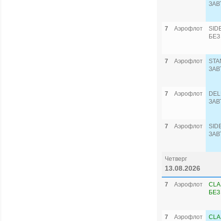
ЗАВ
7
Аэрофлот
SID
БЕЗ
7
Аэрофлот
STA
ЗАВ
7
Аэрофлот
DEL
ЗАВ
7
Аэрофлот
SID
ЗАВ
Четверг
13.08.2026
7
Аэрофлот
CLA
БЕЗ
7
Аэрофлот
CLA