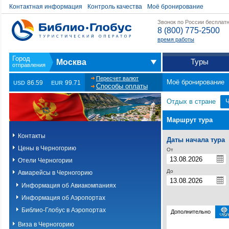
Контактная информация
Контроль качества
Моё бронирование
Звонок по России бесплат
8 (800) 775-2500
время работы
Туры
Москва
Пересчет валют
Моё бронирование
86.59
99.71
USD
EUR
Способы оплаты
Отдых в стране
Ч
Маршрут тура
Контакты
Даты начала тура
Цены в Черногорию
От
Отели Черногории
До
Авиарейсы в Черногорию
Информация об Авиакомпаниях
Информация об Аэропортах
Библио-Глобус в Аэропортах
Дополнительно
Виза в Черногорию