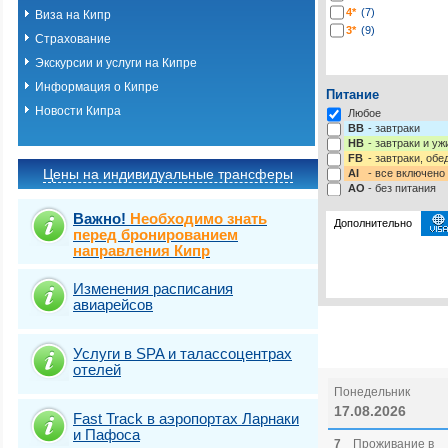
4*
(7)
Виза на Кипр
3*
(9)
Страхование
Экскурсии и услуги на Кипре
Информация о Кипре
Питание
Новости Кипра
Любое
BB
- завтраки
HB
- завтраки и у
FB
- завтраки, обе
Цены на индивидуальные трансферы
AI
- все включено
AO
- без питания
Важно!
Необходимо знать
Дополнительно
перед бронированием
направления Кипр
Выберите одну ил
Выбрать стра
Изменения расписания
авиарейсов
Услуги в SPA и талассоцентрах
отелей
Понедельник
17.08.2026
Fast Traсk в аэропортах Ларнаки
и Пафоса
7
Проживание в