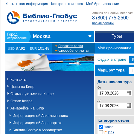
Контактная информация
Контроль качества
Моё бронирование
Звонок по России бесплат
8 (800) 775-2500
время работы
Туры
Москва
Пересчет валют
Моё бронирование
87.92
101.48
USD
EUR
Способы оплаты
Отдых в стране
Маршрут тура
Контакты
Даты начала тура
Цены на Кипр
От
Отдых с детьми на Кипре
До
Отели Кипра
Авиарейсы на Кипр
Информация об Авиакомпаниях
Категория отеля
Информация об Аэропортах
Любая
Библио-Глобус в Аэропортах
5*
(11)