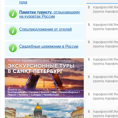
года
5
Аэрофлот/АК Ро
Памятки туристу
,
отдыхающему
(группа Аэрофло
на курортах России
5
Аэрофлот/АК Ро
Спецпредложения от отелей
(группа Аэрофло
5
Аэрофлот/АК Ро
Свадебные церемонии в России
(группа Аэрофло
5
Аэрофлот/АК Ро
(группа Аэрофло
5
Аэрофлот/АК Ро
(группа Аэрофло
5
Аэрофлот/АК Ро
(группа Аэрофло
5
Аэрофлот/АК Ро
(группа Аэрофло