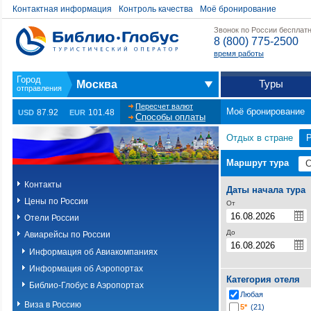
Контактная информация
Контроль качества
Моё бронирование
Звонок по России бесплат
8 (800) 775-2500
время работы
Туры
Москва
Пересчет валют
Моё бронирование
87.92
101.48
USD
EUR
Способы оплаты
Отдых в стране
Маршрут тура
Контакты
Даты начала тура
Цены по России
От
Отели России
До
Авиарейсы по России
Информация об Авиакомпаниях
Информация об Аэропортах
Категория отеля
Библио-Глобус в Аэропортах
Любая
Виза в Россию
5*
(21)