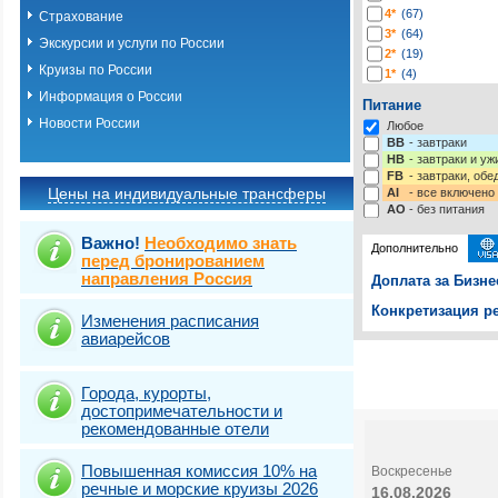
4*
(67)
Страхование
3*
(64)
Экскурсии и услуги по России
2*
(19)
Круизы по России
1*
(4)
-*
(221)
Информация о России
Питание
Новости России
Любое
BB
- завтраки
HB
- завтраки и у
FB
- завтраки, обе
Цены на индивидуальные трансферы
AI
- все включено
AO
- без питания
Важно!
Необходимо знать
Дополнительно
перед бронированием
направления Россия
Доплата за Бизне
Конкретизация ре
Изменения расписания
авиарейсов
Выберите одну ил
Выбрать стра
Города, курорты,
достопримечательности и
рекомендованные отели
Повышенная комиссия 10% на
Воскресенье
речные и морские круизы 2026
16.08.2026