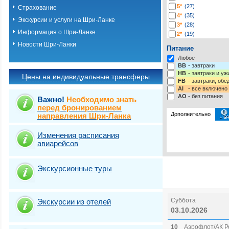
5*
(27)
Страхование
4*
(35)
Экскурсии и услуги на Шри-Ланке
3*
(28)
Информация о Шри-Ланке
2*
(19)
1*
(2)
Новости Шри-Ланки
Питание
-*
(203)
Любое
BB
- завтраки
HB
- завтраки и у
Цены на индивидуальные трансферы
FB
- завтраки, обе
AI
- все включено
AO
- без питания
Важно!
Необходимо знать
перед бронированием
Дополнительно
направления Шри-Ланка
Изменения расписания
Выберите одну ил
Выбрать стра
авиарейсов
Страховка от нев
Экскурсионные туры
Суббота
Экскурсии из отелей
03.10.2026
10
Аэрофлот/АК Р