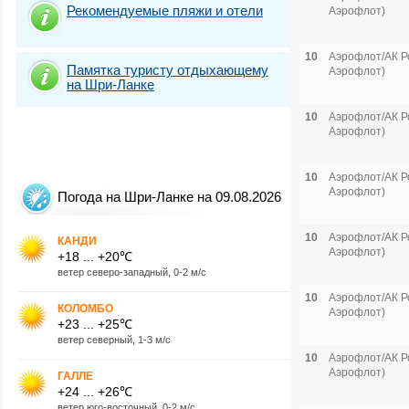
Рекомендуемые пляжи и отели
Аэрофлот)
10
Аэрофлот/АК Р
Памятка туристу отдыхающему
Аэрофлот)
на Шри-Ланке
10
Аэрофлот/АК Р
Аэрофлот)
10
Аэрофлот/АК Р
Аэрофлот)
Погода на Шри-Ланке на 09.08.2026
10
Аэрофлот/АК Р
КАНДИ
Аэрофлот)
+18 ... +20℃
ветер северо-западный, 0-2 м/с
10
Аэрофлот/АК Р
КОЛОМБО
Аэрофлот)
+23 ... +25℃
ветер северный, 1-3 м/с
10
Аэрофлот/АК Р
Аэрофлот)
ГАЛЛЕ
+24 ... +26℃
ветер юго-восточный, 0-2 м/с