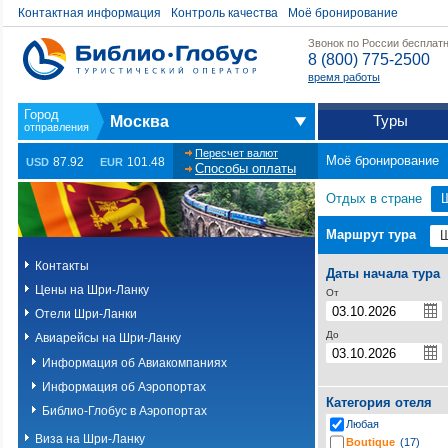
Контактная информация
Контроль качества
Моё бронирование
Звонок по России бесплат
8 (800) 775-2500
время работы
Туры
Москва
Пересчет валют
Моё бронирование
87.92
101.48
USD
EUR
Способы оплаты
Отдых в стране
Маршрут тура
Контакты
Даты начала тура
Цены на Шри-Ланку
От
Отели Шри-Ланки
До
Авиарейсы на Шри-Ланку
Информация об Авиакомпаниях
Информация об Аэропортах
Категория отеля
Библио-Глобус в Аэропортах
Любая
Виза на Шри-Ланку
Boutique
(17)