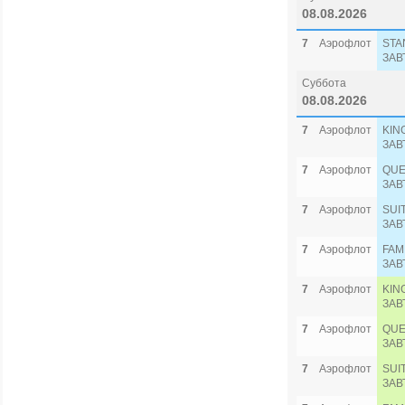
08.08.2026
7
Аэрофлот
STA
ЗАВ
Суббота
08.08.2026
7
Аэрофлот
KIN
ЗАВ
7
Аэрофлот
QUE
ЗАВ
7
Аэрофлот
SUI
ЗАВ
7
Аэрофлот
FAM
ЗАВ
7
Аэрофлот
KIN
ЗАВ
7
Аэрофлот
QUE
ЗАВ
7
Аэрофлот
SUI
ЗАВ