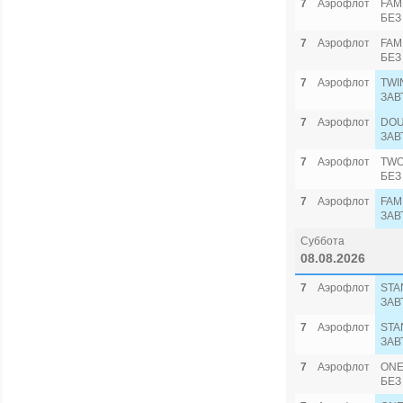
7
Аэрофлот
FAM
БЕЗ
7
Аэрофлот
FAM
БЕЗ
7
Аэрофлот
TWI
ЗАВ
7
Аэрофлот
DOU
ЗАВ
7
Аэрофлот
TWO
БЕЗ
7
Аэрофлот
FAM
ЗАВ
Суббота
08.08.2026
7
Аэрофлот
STA
ЗАВ
7
Аэрофлот
STA
ЗАВ
7
Аэрофлот
ONE
БЕЗ