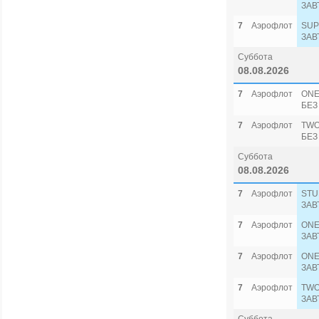
ЗАВ
7
Аэрофлот
SUP
ЗАВ
Суббота
08.08.2026
7
Аэрофлот
ONE
БЕЗ
7
Аэрофлот
TWO
БЕЗ
Суббота
08.08.2026
7
Аэрофлот
STU
ЗАВ
7
Аэрофлот
ONE
ЗАВ
7
Аэрофлот
ONE
ЗАВ
7
Аэрофлот
TWO
ЗАВ