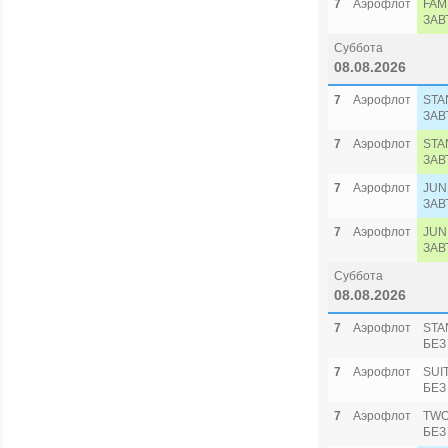
7
Аэрофлот
FAM
ЗАВ
Суббота
08.08.2026
7
Аэрофлот
STA
ЗАВ
7
Аэрофлот
STA
ЗАВ
7
Аэрофлот
JUN
ЗАВ
7
Аэрофлот
JUN
ЗАВ
Суббота
08.08.2026
7
Аэрофлот
STA
БЕЗ
7
Аэрофлот
SUI
БЕЗ
7
Аэрофлот
TWO
БЕЗ