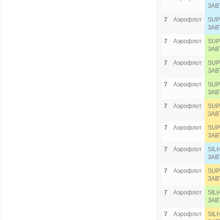
ЗАВ
7
Аэрофлот
SUP
ЗАВ
7
Аэрофлот
SUP
ЗАВ
7
Аэрофлот
SUP
ЗАВ
7
Аэрофлот
SUP
ЗАВ
7
Аэрофлот
SUP
ЗАВ
7
Аэрофлот
SUP
ЗАВ
7
Аэрофлот
SIL
ЗАВ
7
Аэрофлот
SUP
ЗАВ
7
Аэрофлот
SIL
ЗАВ
7
Аэрофлот
SIL