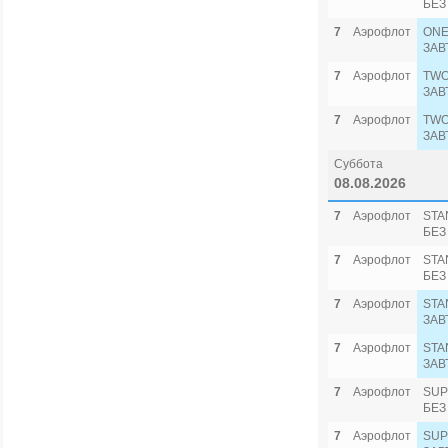
БЕЗ
7
Аэрофлот
ONE
ЗАВ
7
Аэрофлот
TWO
ЗАВ
7
Аэрофлот
TWO
ЗАВ
Суббота
08.08.2026
7
Аэрофлот
STA
БЕЗ
7
Аэрофлот
STA
БЕЗ
7
Аэрофлот
STA
ЗАВ
7
Аэрофлот
STA
ЗАВ
7
Аэрофлот
SUP
БЕЗ
7
Аэрофлот
SUP