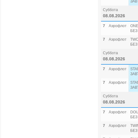
ЗАВ
Суббота
08.08.2026
7
Аэрофлот
ONE
БЕЗ
7
Аэрофлот
TWO
БЕЗ
Суббота
08.08.2026
7
Аэрофлот
STA
ЗАВ
7
Аэрофлот
STA
ЗАВ
Суббота
08.08.2026
7
Аэрофлот
DOU
БЕЗ
7
Аэрофлот
TWI
БЕЗ