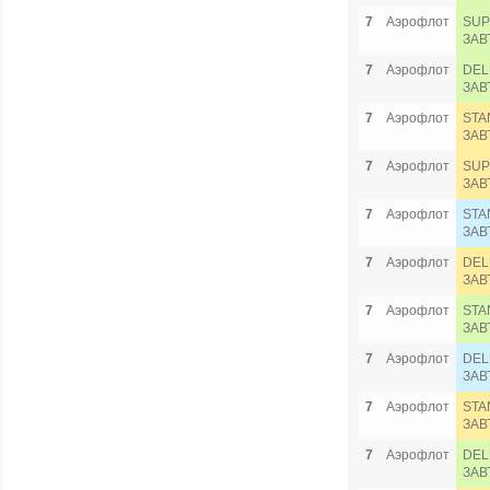
7
Аэрофлот
SUP
ЗАВ
7
Аэрофлот
DEL
ЗАВ
7
Аэрофлот
STA
ЗАВ
7
Аэрофлот
SUP
ЗАВ
7
Аэрофлот
STA
ЗАВ
7
Аэрофлот
DEL
ЗАВ
7
Аэрофлот
STA
ЗАВ
7
Аэрофлот
DEL
ЗАВ
7
Аэрофлот
STA
ЗАВ
7
Аэрофлот
DEL
ЗАВ