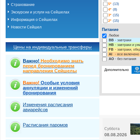
5*
(13)
Страхование
4*
(8)
Экскурсии и услуги на Сейшелах
3*
(15)
Информация о Сейшелах
2*
(15)
-*
(4)
Новости Сейшел
Питание
Любое
BB
- завтраки
HB
- завтраки и у
Цены на индивидуальные трансферы
FB
- завтраки, обе
AI
- все включено
AO
- без питания
Важно!
Необходимо знать
перед бронированием
Дополнительно
направления Сейшелы
Важно!
Особые условия
Выберите одну ил
Выбрать стра
аннуляции и изменений
бронирования
Изменения расписания
авиарейсов
Расписания паромов
Суббота
08.08.2026