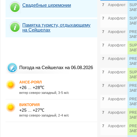
Свадебные церемонии
7
Аэрофлот
SUP
ЗАВ
7
Аэрофлот
SUP
ЗАВ
Памятка туристу, отдыхающему
на Сейшелах
7
Аэрофлот
PRE
ЗАВ
7
Аэрофлот
SUP
ЗАВ
7
Аэрофлот
PRE
ЗАВ
Погода на Сейшелах на 06.08.2026
7
Аэрофлот
SUP
ЗАВ
АНСЕ-РОЯЛ
7
Аэрофлот
PRE
+26 ... +28℃
ЗАВ
ветер северо-западный, 3-5 м/с
7
Аэрофлот
PRE
ЗАВ
ВИКТОРИЯ
+25 ... +27℃
7
Аэрофлот
PRE
ветер северо-западный, 2-4 м/с
ЗАВ
7
Аэрофлот
PRE
ЗАВ