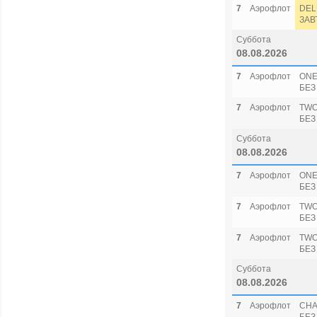
7
Аэрофлот
DEL
ЗАВ
Суббота
08.08.2026
7
Аэрофлот
ONE
БЕЗ
7
Аэрофлот
TWO
БЕЗ
Суббота
08.08.2026
7
Аэрофлот
ONE
БЕЗ
7
Аэрофлот
TWO
БЕЗ
7
Аэрофлот
TWO
БЕЗ
Суббота
08.08.2026
7
Аэрофлот
CHA