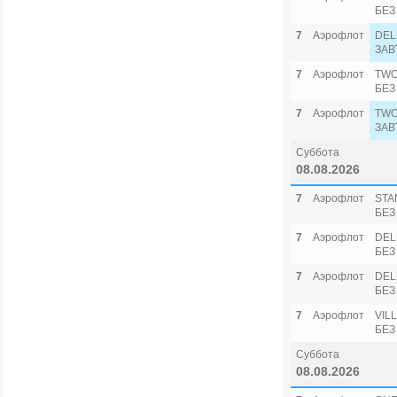
БЕЗ
7
Аэрофлот
DEL
ЗАВ
7
Аэрофлот
TWO
БЕЗ
7
Аэрофлот
TWO
ЗАВ
Суббота
08.08.2026
7
Аэрофлот
STA
БЕЗ
7
Аэрофлот
DEL
БЕЗ
7
Аэрофлот
DEL
БЕЗ
7
Аэрофлот
VIL
БЕЗ
Суббота
08.08.2026