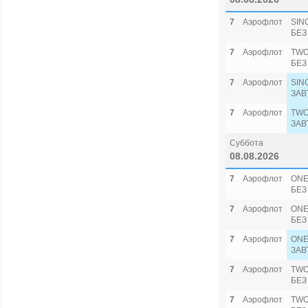
7
Аэрофлот
SIN
БЕЗ
7
Аэрофлот
TWO
БЕЗ
7
Аэрофлот
SIN
ЗАВ
7
Аэрофлот
TWO
ЗАВ
Суббота
08.08.2026
7
Аэрофлот
ONE
БЕЗ
7
Аэрофлот
ONE
БЕЗ
7
Аэрофлот
ONE
ЗАВ
7
Аэрофлот
TWO
БЕЗ
7
Аэрофлот
TWO