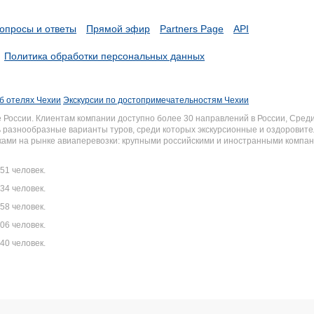
опросы и ответы
Прямой эфир
Partners Page
API
Политика обработки персональных данных
б отелях Чехии
Экскурсии по достопримечательностям Чехии
России. Клиентам компании доступно более 30 направлений в России, Среди
разнообразные варианты туров, среди которых экскурсионные и оздоровите
иками на рынке авиаперевозки: крупными российскими и иностранными комп
51 человек.
34 человек.
58 человек.
06 человек.
40 человек.