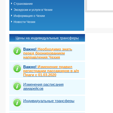
Виза
Выбрать ст
TOUR
Страхование
Виза
Экскурсии и услуги в Чехии
TOUR
Информация о Чехии
Новости Чехии
Цены на индивидуальные трансферы
Важно!
Необходимо знать
перед бронированием
направления Чехия
Важно!
Изменение правил
регистрации пассажиров в а/п
Праги с 01.03.2020
Изменения расписания
авиарейсов
Индивидуальные трансферы