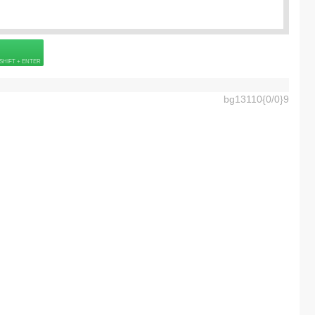
Подробнее о визе
6] =
40.0
EUR
 страховке
Подробнее о визе
ладенец [0-99] =
125.0
EUR
bg13110{0/0}9