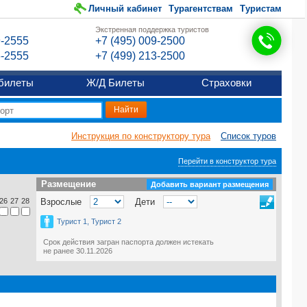
Личный кабинет
Турагентствам
Туристам
Экстренная поддержка туристов
9-2555
+7 (495) 009-2500
6-2555
+7 (499) 213-2500
билеты
Ж/Д Билеты
Страховки
Инструкция по конструктору тура
Список туров
Перейти в конструктор тура
Размещение
Размещение
Добавить вариант размещения
26
27
28
Взрослые
Дети
Турист 1, Турист 2
Срок действия загран паспорта должен истекать
не ранее 30.11.2026