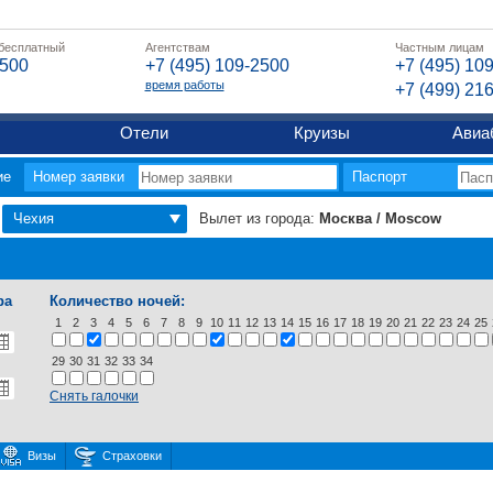
 бесплатный
Агентствам
Частным лицам
2500
+7 (495) 109-2500
+7 (495) 10
время работы
+7 (499) 21
Отели
Круизы
Авиа
ие
Номер заявки
Паспорт
Чехия
Вылет из города:
Москва / Moscow
ра
Количество ночей:
1
2
3
4
5
6
7
8
9
10
11
12
13
14
15
16
17
18
19
20
21
22
23
24
25
29
30
31
32
33
34
Снять галочки
Визы
Страховки