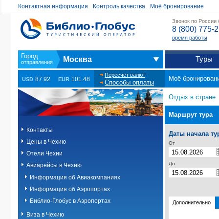
Контактная информация
Контроль качества
Моё бронирование
Звонок по России
8 (800) 775-
время работы
Туры
Москва
Пересчет валют
Моё бронирован
87.92
101.48
USD
EUR
Способы оплаты
Отдых в стране
Маршрут тура
Контакты
Даты начала ту
Цены в Чехию
От
Отели Чехии
До
Авиарейсы в Чехию
Информация об Авиакомпаниях
Информация об Аэропортах
Библио-Глобус в Аэропортах
Дополнительно
Виза в Чехию