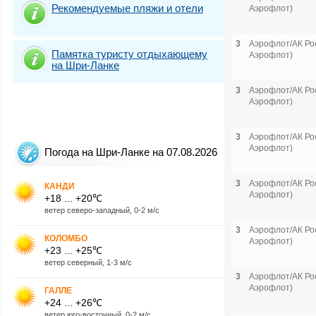
Рекомендуемые пляжи и отели
Аэрофлот)
3
Аэрофлот/АК Рос
Памятка туристу отдыхающему
Аэрофлот)
на Шри-Ланке
3
Аэрофлот/АК Рос
Аэрофлот)
3
Аэрофлот/АК Рос
Аэрофлот)
Погода на Шри-Ланке на 07.08.2026
3
Аэрофлот/АК Рос
КАНДИ
Аэрофлот)
+18 ... +20℃
ветер северо-западный, 0-2 м/с
3
Аэрофлот/АК Рос
КОЛОМБО
Аэрофлот)
+23 ... +25℃
ветер северный, 1-3 м/с
3
Аэрофлот/АК Рос
Аэрофлот)
ГАЛЛЕ
+24 ... +26℃
ветер юго-восточный, 0-2 м/с