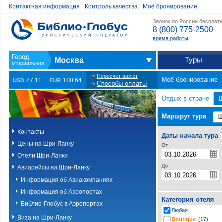
Контактная информация
Контроль качества
Моё бронирование
Звонок по России бесплат
8 (800) 775-2500
время работы
Туры
Москва
Пересчет валют
Моё бронирование
87.11
100.64
USD
EUR
Способы оплаты
Отдых в стране
Маршрут тура
Контакты
Даты начала тура
Цены на Шри-Ланку
От
Отели Шри-Ланки
До
Авиарейсы на Шри-Ланку
Информация об Авиакомпаниях
Информация об Аэропортах
Категория отеля
Библио-Глобус в Аэропортах
Любая
Виза на Шри-Ланку
Boutique
(17)