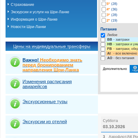
5*
(28)
Страхование
4*
(36)
Экскурсии и услуги на Шри-Ланке
3*
(28)
Информация о Шри-Ланке
2*
(19)
1*
(2)
Новости Шри-Ланки
Питание
-*
(203)
Любое
BB
- завтраки
HB
- завтраки и у
Цены на индивидуальные трансферы
FB
- завтраки, обе
AI
- все включено
AO
- без питания
Важно!
Необходимо знать
перед бронированием
Дополнительно
направления Шри-Ланка
Изменения расписания
Выберите одну ил
Выбрать стра
авиарейсов
Страховка от нев
Экскурсионные туры
Суббота
Экскурсии из отелей
03.10.2026
3
Аэрофлот/АК Рос