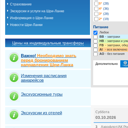
5*
(28)
Страхование
4*
(36)
Экскурсии и услуги на Шри-Ланке
3*
(28)
Информация о Шри-Ланке
2*
(19)
1*
(2)
Новости Шри-Ланки
Питание
-*
(203)
Любое
BB
- завтраки
HB
- завтраки и у
Цены на индивидуальные трансферы
FB
- завтраки, обе
AI
- все включено
AO
- без питания
Важно!
Необходимо знать
перед бронированием
Дополнительно
направления Шри-Ланка
Изменения расписания
Выберите одну ил
Выбрать стра
авиарейсов
Страховка от нев
Экскурсионные туры
Суббота
Экскурсии из отелей
03.10.2026
3
Аэрофлот/АК Рос