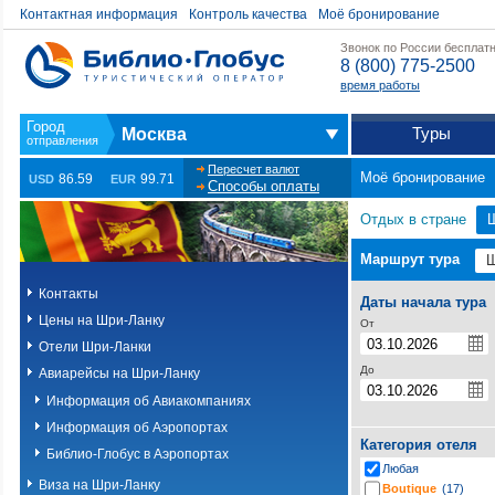
Контактная информация
Контроль качества
Моё бронирование
Звонок по России бесплат
8 (800) 775-2500
время работы
Туры
Москва
Пересчет валют
Моё бронирование
86.59
99.71
USD
EUR
Способы оплаты
Отдых в стране
Маршрут тура
Контакты
Даты начала тура
Цены на Шри-Ланку
От
Отели Шри-Ланки
До
Авиарейсы на Шри-Ланку
Информация об Авиакомпаниях
Информация об Аэропортах
Категория отеля
Библио-Глобус в Аэропортах
Любая
Виза на Шри-Ланку
Boutique
(17)