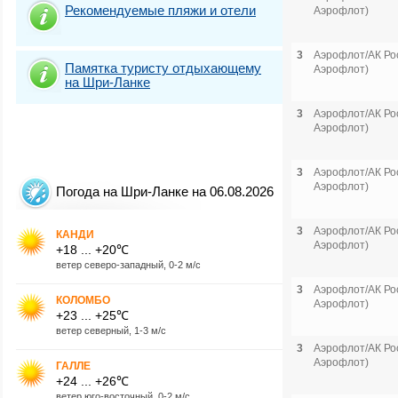
Рекомендуемые пляжи и отели
Аэрофлот)
3
Аэрофлот/АК Рос
Памятка туристу отдыхающему
Аэрофлот)
на Шри-Ланке
3
Аэрофлот/АК Рос
Аэрофлот)
3
Аэрофлот/АК Рос
Аэрофлот)
Погода на Шри-Ланке на 06.08.2026
3
Аэрофлот/АК Рос
КАНДИ
Аэрофлот)
+18 ... +20℃
ветер северо-западный, 0-2 м/с
3
Аэрофлот/АК Рос
КОЛОМБО
Аэрофлот)
+23 ... +25℃
ветер северный, 1-3 м/с
3
Аэрофлот/АК Рос
Аэрофлот)
ГАЛЛЕ
+24 ... +26℃
ветер юго-восточный, 0-2 м/с