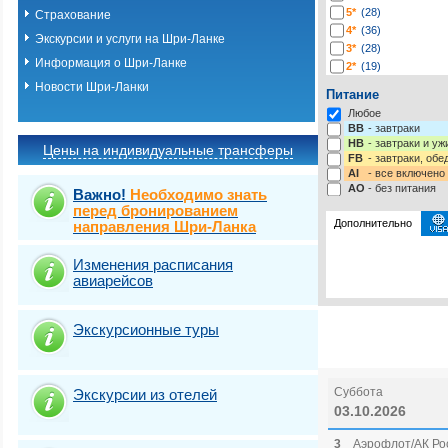
5*
(28)
Страхование
4*
(36)
Экскурсии и услуги на Шри-Ланке
3*
(28)
Информация о Шри-Ланке
2*
(19)
1*
(2)
Новости Шри-Ланки
Питание
-*
(203)
Любое
BB
- завтраки
HB
- завтраки и у
Цены на индивидуальные трансферы
FB
- завтраки, обе
AI
- все включено
AO
- без питания
Важно!
Необходимо знать
перед бронированием
Дополнительно
направления Шри-Ланка
Изменения расписания
Выберите одну ил
Выбрать стра
авиарейсов
Страховка от нев
Экскурсионные туры
Суббота
Экскурсии из отелей
03.10.2026
3
Аэрофлот/АК Рос