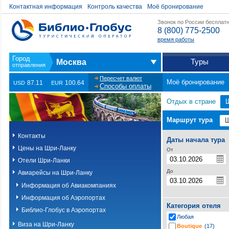
Контактная информация
Контроль качества
Моё бронирование
Звонок по России бесплат
8 (800) 775-2500
время работы
Туры
Москва
Пересчет валют
Моё бронирование
87.11
100.64
USD
EUR
Способы оплаты
Отдых в стране
Маршрут тура
Контакты
Даты начала тура
Цены на Шри-Ланку
От
Отели Шри-Ланки
До
Авиарейсы на Шри-Ланку
Информация об Авиакомпаниях
Информация об Аэропортах
Категория отеля
Библио-Глобус в Аэропортах
Любая
Виза на Шри-Ланку
Boutique
(17)