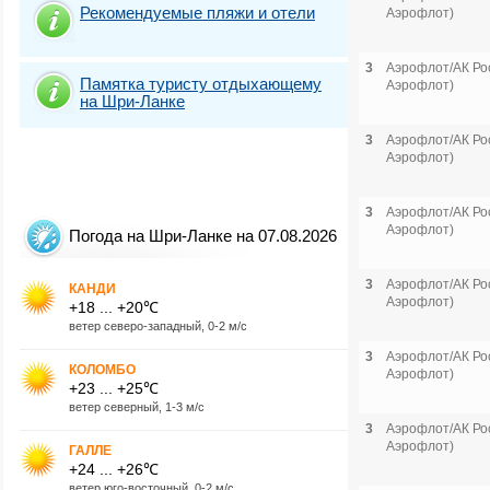
Рекомендуемые пляжи и отели
Аэрофлот)
3
Аэрофлот/АК Рос
Памятка туристу отдыхающему
Аэрофлот)
на Шри-Ланке
3
Аэрофлот/АК Рос
Аэрофлот)
3
Аэрофлот/АК Рос
Аэрофлот)
Погода на Шри-Ланке на 07.08.2026
3
Аэрофлот/АК Рос
КАНДИ
Аэрофлот)
+18 ... +20℃
ветер северо-западный, 0-2 м/с
3
Аэрофлот/АК Рос
КОЛОМБО
Аэрофлот)
+23 ... +25℃
ветер северный, 1-3 м/с
3
Аэрофлот/АК Рос
Аэрофлот)
ГАЛЛЕ
+24 ... +26℃
ветер юго-восточный, 0-2 м/с